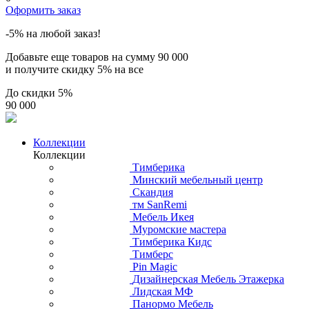
Оформить заказ
-5% на любой заказ!
Добавьте еще товаров на сумму
90 000
и получите скидку
5% на все
До скидки
5%
90 000
Коллекции
Коллекции
Тимберика
Минский мебельный центр
Скандия
тм SanRemi
Мебель Икея
Муромские мастера
Тимберика Кидс
Тимберс
Pin Magic
Дизайнерская Мебель Этажерка
Лидская МФ
Панормо Мебель