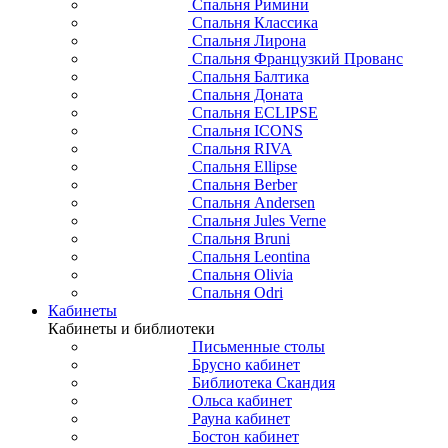
Спальня Римини
Спальня Классика
Спальня Лирона
Спальня Французкий Прованс
Спальня Балтика
Спальня Доната
Спальня ECLIPSE
Спальня ICONS
Спальня RIVA
Спальня Ellipse
Спальня Berber
Спальня Andersen
Спальня Jules Verne
Спальня Bruni
Спальня Leontina
Спальня Olivia
Спальня Odri
Кабинеты
Кабинеты и библиотеки
Письменные столы
Брусно кабинет
Библиотека Скандия
Ольса кабинет
Рауна кабинет
Бостон кабинет