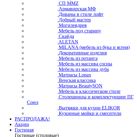
СП ММZ
Армавирская МФ
Диваны в стиле лофт
Добрый мастер
Могилевдрев
Мебель под старину
Скайда
ALETAN
MILANA (мебель из бука и ясеня)
Декоративные изделия
Мебель из ротанга
Мебель из массива сосны
Мебель из массива дуба
Матрасы Lonax
Венская классика
Матрасы BeautySON
Мебель в классическом стиле
Столешницы и комплектующие ПГ
Союз
Вытяжки для кухни ELIKOR
Кухонные мойки и смесители
РАСПРОДАЖА!
Акции
Гостиная
Гостиные (столовые)