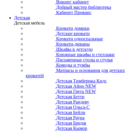
Викинг кабинет
Добрый мастер библиотека
Кабинет Прованс
Детская
Детская мебель
Кровати домики
Детские кровати
Кровати односпальные
Кровати-диваны
Шкафы в детскую
Книжные шкафы и стеллажи
Письменные столы и стулья
Комоды и тумбы
Матрасы и основания для детских
кроватей
Детская Тимберика Кидс
Детская Айно NEW
Детская Грета NEW
Детская Бетти
Детская Рандеву
Детская Ольса-С
Детская Бейли
Детская Рауна
Детская Бридж
Детская Кымор