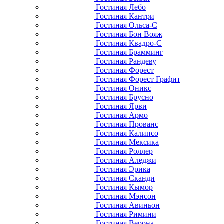
Гостиная Лебо
Гостиная Кантри
Гостиная Ольса-С
Гостиная Бон Вояж
Гостиная Квадро-С
Гостиная Брамминг
Гостиная Рандеву
Гостиная Форест
Гостиная Форест Графит
Гостиная Оникс
Гостиная Брусно
Гостиная Ярви
Гостиная Армо
Гостиная Прованс
Гостиная Калипсо
Гостиная Мексика
Гостиная Роллер
Гостиная Аледжи
Гостиная Эрика
Гостиная Сканди
Гостиная Кымор
Гостиная Мэнсон
Гостиная Авиньон
Гостиная Римини
Гостиная Верона