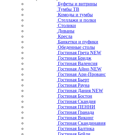
Буфеты и витрины
Тумбы ТВ
Комоды и тумбы
Стеллажи и полки
Столики
Диваны
Кресла
Банкетки и пуфики
Обеденные столы
Гостиная Грета NEW
Гостиная Бридж
Гостиная Валенсия
Гостиная Айно NEW
Гостиная Ари-Прованс
Гостиная Бьерт
Гостиная Рауна
Гостиная Дания NEW
Гостиная Бостон
Гостиная Скандия
Гостиная ПЕННИ
Гостиная Гранада
Гостиная Викинг
Гостиная Скандинавия
Гостиная Балтика
Гостиная Бейли