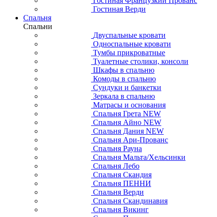
Гостиная Французкий Прованс
Гостиная Верди
Спальня
Спальни
Двуспальные кровати
Односпальные кровати
Тумбы прикроватные
Туалетные столики, консоли
Шкафы в спальню
Комоды в спальню
Сундуки и банкетки
Зеркала в спальню
Матрасы и основания
Спальня Грета NEW
Спальня Айно NEW
Спальня Дания NEW
Спальня Ари-Прованс
Спальня Рауна
Спальня Мальта/Хельсинки
Спальня Лебо
Спальня Скандия
Спальня ПЕННИ
Спальня Верди
Спальня Скандинавия
Спальня Викинг