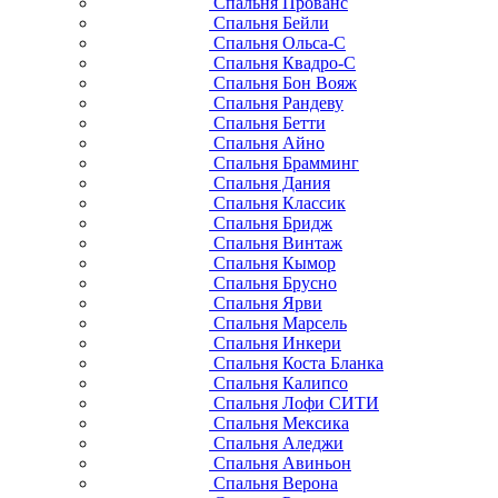
Спальня Прованс
Спальня Бейли
Спальня Ольса-С
Спальня Квадро-С
Спальня Бон Вояж
Спальня Рандеву
Спальня Бетти
Спальня Айно
Спальня Брамминг
Спальня Дания
Спальня Классик
Спальня Бридж
Спальня Винтаж
Спальня Кымор
Спальня Брусно
Спальня Ярви
Спальня Марсель
Спальня Инкери
Спальня Коста Бланка
Спальня Калипсо
Спальня Лофи СИТИ
Спальня Мексика
Спальня Аледжи
Спальня Авиньон
Спальня Верона