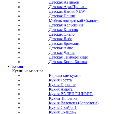
Детская Авиньон
Детская Ари-Прованс
Детская Дания NEW
Детская Пенни
Мебель для детской Скандия
Детская Хельсинки
Детская Классик
Детская Сиело
Детская Лебо
Детская Брамминг
Детская Айно
Детская Дания
Детская Тимберс кидс
Детская Коста Бланка
Кухня
Кухни из массива
Карельские кухни
Кухня Гретта
Кухня Прованс
Кухня Анюта
Кухня ВАЛЕНСИЯ RED
Кухни Timberika
Кухня Валенсия (Барселона)
Кухня Скайда-1
Кухня Скайда-2