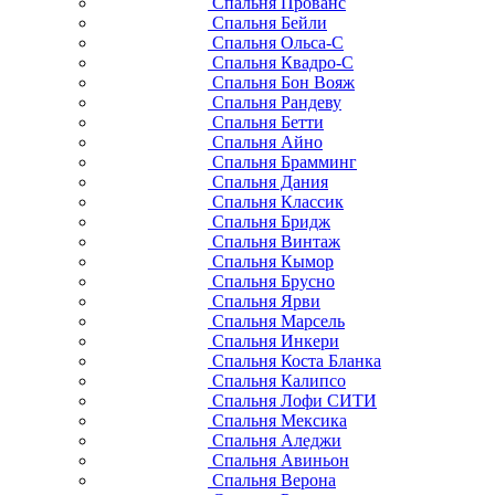
Спальня Прованс
Спальня Бейли
Спальня Ольса-С
Спальня Квадро-С
Спальня Бон Вояж
Спальня Рандеву
Спальня Бетти
Спальня Айно
Спальня Брамминг
Спальня Дания
Спальня Классик
Спальня Бридж
Спальня Винтаж
Спальня Кымор
Спальня Брусно
Спальня Ярви
Спальня Марсель
Спальня Инкери
Спальня Коста Бланка
Спальня Калипсо
Спальня Лофи СИТИ
Спальня Мексика
Спальня Аледжи
Спальня Авиньон
Спальня Верона