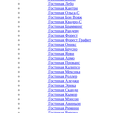
Гостиная Лебо
Гостиная Кантри
Гостиная Ольса-С
Гостиная Бон Вояж
Гостиная Квадро-С
Гостиная Брамминг
Гостиная Рандеву
Гостиная Форест
Гостиная Форест Графит
Гостиная Оникс
Гостиная Брусно
Гостиная Ярви
Гостиная Армо
Гостиная Прованс
Гостиная Калипсо
Гостиная Мексика
Гостиная Роллер
Гостиная Аледжи
Гостиная Эрика
Гостиная Сканди
Гостиная Кымор
Гостиная Мэнсон
Гостиная Авиньон
Гостиная Римини
Гостиная Верона