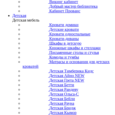
Викинг кабинет
Добрый мастер библиотека
Кабинет Прованс
Детская
Детская мебель
Кровати домики
Детские кровати
Кровати односпальные
Кровати-диваны
Шкафы в детскую
Книжные шкафы и стеллажи
Письменные столы и стулья
Комоды и тумбы
Матрасы и основания для детских
кроватей
Детская Тимберика Кидс
Детская Айно NEW
Детская Грета NEW
Детская Бетти
Детская Рандеву
Детская Ольса-С
Детская Бейли
Детская Рауна
Детская Бридж
Детская Кымор