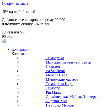
Оформить заказ
-5% на любой заказ!
Добавьте еще товаров на сумму
90 000
и получите скидку
5% на все
До скидки
5%
90 000
Коллекции
Коллекции
Тимберика
Минский мебельный центр
Скандия
тм SanRemi
Мебель Икея
Муромские мастера
Тимберика Кидс
Тимберс
Pin Magic
Дизайнерская Мебель Этажерка
Лидская МФ
Панормо Мебель