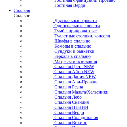
Гостиная Французкий Прованс
Гостиная Верди
Спальня
Спальни
Двуспальные кровати
Односпальные кровати
Тумбы прикроватные
Туалетные столики, консоли
Шкафы в спальню
Комоды в спальню
Сундуки и банкетки
Зеркала в спальню
Матрасы и основания
Спальня Грета NEW
Спальня Айно NEW
Спальня Дания NEW
Спальня Ари-Прованс
Спальня Рауна
Спальня Мальта/Хельсинки
Спальня Лебо
Спальня Скандия
Спальня ПЕННИ
Спальня Верди
Спальня Скандинавия
Спальня Викинг