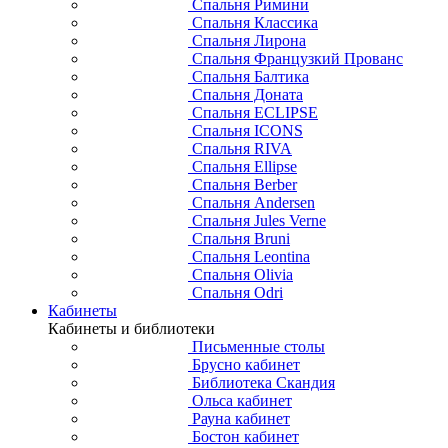
Спальня Римини
Спальня Классика
Спальня Лирона
Спальня Французкий Прованс
Спальня Балтика
Спальня Доната
Спальня ECLIPSE
Спальня ICONS
Спальня RIVA
Спальня Ellipse
Спальня Berber
Спальня Andersen
Спальня Jules Verne
Спальня Bruni
Спальня Leontina
Спальня Olivia
Спальня Odri
Кабинеты
Кабинеты и библиотеки
Письменные столы
Брусно кабинет
Библиотека Скандия
Ольса кабинет
Рауна кабинет
Бостон кабинет