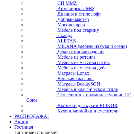
СП ММZ
Армавирская МФ
Диваны в стиле лофт
Добрый мастер
Могилевдрев
Мебель под старину
Скайда
ALETAN
MILANA (мебель из бука и ясеня)
Декоративные изделия
Мебель из ротанга
Мебель из массива сосны
Мебель из массива дуба
Матрасы Lonax
Венская классика
Матрасы BeautySON
Мебель в классическом стиле
Столешницы и комплектующие ПГ
Союз
Вытяжки для кухни ELIKOR
Кухонные мойки и смесители
РАСПРОДАЖА!
Акции
Гостиная
Гостиные (столовые)