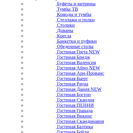
Буфеты и витрины
Тумбы ТВ
Комоды и тумбы
Стеллажи и полки
Столики
Диваны
Кресла
Банкетки и пуфики
Обеденные столы
Гостиная Грета NEW
Гостиная Бридж
Гостиная Валенсия
Гостиная Айно NEW
Гостиная Ари-Прованс
Гостиная Бьерт
Гостиная Рауна
Гостиная Дания NEW
Гостиная Бостон
Гостиная Скандия
Гостиная ПЕННИ
Гостиная Гранада
Гостиная Викинг
Гостиная Скандинавия
Гостиная Балтика
Гостиная Бейли