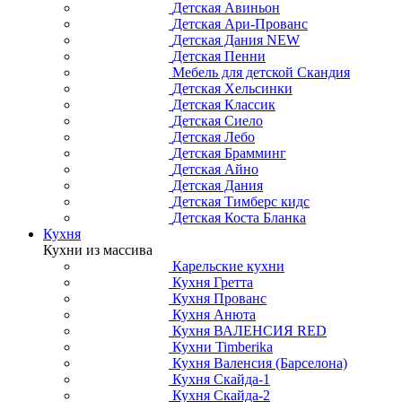
Детская Авиньон
Детская Ари-Прованс
Детская Дания NEW
Детская Пенни
Мебель для детской Скандия
Детская Хельсинки
Детская Классик
Детская Сиело
Детская Лебо
Детская Брамминг
Детская Айно
Детская Дания
Детская Тимберс кидс
Детская Коста Бланка
Кухня
Кухни из массива
Карельские кухни
Кухня Гретта
Кухня Прованс
Кухня Анюта
Кухня ВАЛЕНСИЯ RED
Кухни Timberika
Кухня Валенсия (Барселона)
Кухня Скайда-1
Кухня Скайда-2