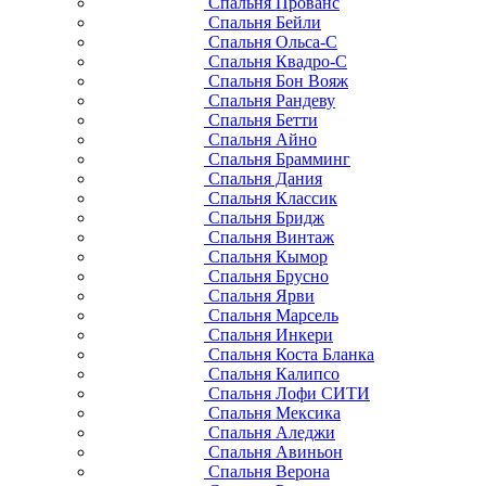
Спальня Прованс
Спальня Бейли
Спальня Ольса-С
Спальня Квадро-С
Спальня Бон Вояж
Спальня Рандеву
Спальня Бетти
Спальня Айно
Спальня Брамминг
Спальня Дания
Спальня Классик
Спальня Бридж
Спальня Винтаж
Спальня Кымор
Спальня Брусно
Спальня Ярви
Спальня Марсель
Спальня Инкери
Спальня Коста Бланка
Спальня Калипсо
Спальня Лофи СИТИ
Спальня Мексика
Спальня Аледжи
Спальня Авиньон
Спальня Верона