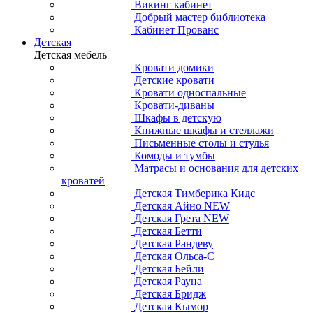
Викинг кабинет
Добрый мастер библиотека
Кабинет Прованс
Детская
Детская мебель
Кровати домики
Детские кровати
Кровати односпальные
Кровати-диваны
Шкафы в детскую
Книжные шкафы и стеллажи
Письменные столы и стулья
Комоды и тумбы
Матрасы и основания для детских
кроватей
Детская Тимберика Кидс
Детская Айно NEW
Детская Грета NEW
Детская Бетти
Детская Рандеву
Детская Ольса-С
Детская Бейли
Детская Рауна
Детская Бридж
Детская Кымор