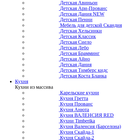
Детская Авиньон
Детская Ари-Прованс
Детская Дания NEW
Детская Пенни
Мебель для детской Скандия
Детская Хельсинки
Детская Классик
Детская Сиело
Детская Лебо
Детская Брамминг
Детская Айно
Детская Дания
Детская Тимберс кидс
Детская Коста Бланка
Кухня
Кухни из массива
Карельские кухни
Кухня Гретта
Кухня Прованс
Кухня Анюта
Кухня ВАЛЕНСИЯ RED
Кухни Timberika
Кухня Валенсия (Барселона)
Кухня Скайда-1
Кухня Скайда-2