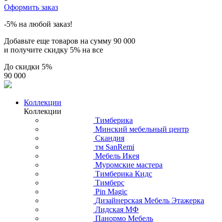
Оформить заказ
-5% на любой заказ!
Добавьте еще товаров на сумму
90 000
и получите скидку
5% на все
До скидки
5%
90 000
Коллекции
Коллекции
Тимберика
Минский мебельный центр
Скандия
тм SanRemi
Мебель Икея
Муромские мастера
Тимберика Кидс
Тимберс
Pin Magic
Дизайнерская Мебель Этажерка
Лидская МФ
Панормо Мебель