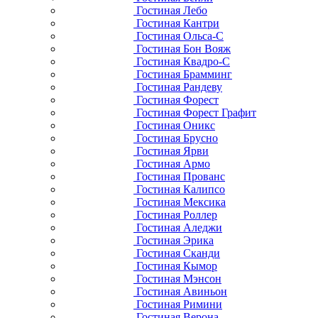
Гостиная Лебо
Гостиная Кантри
Гостиная Ольса-С
Гостиная Бон Вояж
Гостиная Квадро-С
Гостиная Брамминг
Гостиная Рандеву
Гостиная Форест
Гостиная Форест Графит
Гостиная Оникс
Гостиная Брусно
Гостиная Ярви
Гостиная Армо
Гостиная Прованс
Гостиная Калипсо
Гостиная Мексика
Гостиная Роллер
Гостиная Аледжи
Гостиная Эрика
Гостиная Сканди
Гостиная Кымор
Гостиная Мэнсон
Гостиная Авиньон
Гостиная Римини
Гостиная Верона