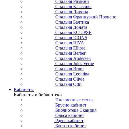
Спальня Римини
Спальня Классика
Спальня Лирона
Спальня Французкий Прованс
Спальня Балтика
Спальня Доната
Спальня ECLIPSE
Спальня ICONS
Спальня RIVA
Спальня Ellipse
Спальня Berber
Спальня Andersen
Спальня Jules Verne
Спальня Bruni
Спальня Leontina
Спальня Olivia
Спальня Odri
Кабинеты
Кабинеты и библиотеки
Письменные столы
Брусно кабинет
Библиотека Скандия
Ольса кабинет
Рауна кабинет
Бостон кабинет