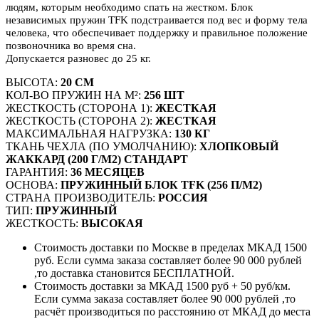
людям, которым необходимо спать на жестком. Блок
независимых пружин TFK подстраивается под вес и форму тела
человека, что обеспечивает поддержку и правильное положение
позвоночника во время сна.
Допускается разновес до 25 кг.
ВЫСОТА:
20 СМ
КОЛ-ВО ПРУЖИН НА М²:
256 ШТ
ЖЕСТКОСТЬ (СТОРОНА 1):
ЖЕСТКАЯ
ЖЕСТКОСТЬ (СТОРОНА 2):
ЖЕСТКАЯ
МАКСИМАЛЬНАЯ НАГРУЗКА:
130 КГ
ТКАНЬ ЧЕХЛА (ПО УМОЛЧАНИЮ):
ХЛОПКОВЫЙ
ЖАККАРД (200 Г/М2) СТАНДАРТ
ГАРАНТИЯ:
36 МЕСЯЦЕВ
ОСНОВА:
ПРУЖИННЫЙ БЛОК TFK (256 П/М2)
СТРАНА ПРОИЗВОДИТЕЛЬ:
РОССИЯ
ТИП:
ПРУЖИННЫЙ
ЖЕСТКОСТЬ:
ВЫСОКАЯ
Стоимость доставки по Москве в пределах МКАД 1500
руб. Если сумма заказа составляет более 90 000 рублей
,то доставка становится БЕСПЛАТНОЙ.
Стоимость доставки за МКАД 1500 руб + 50 руб/км.
Если сумма заказа составляет более 90 000 рублей ,то
расчёт производиться по расстоянию от МКАД до места