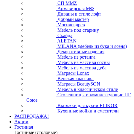
СП ММZ
Армавирская МФ
Диваны в стиле лофт
Добрый мастер
Могилевдрев
Мебель под старину
Скайда
ALETAN
MILANA (мебель из бука и ясеня)
Декоративные изделия
Мебель из ротанга
Мебель из массива сосны
Мебель из массива дуба
Матрасы Lonax
Венская классика
Матрасы BeautySON
Мебель в классическом стиле
Столешницы и комплектующие ПГ
Союз
Вытяжки для кухни ELIKOR
Кухонные мойки и смесители
РАСПРОДАЖА!
Акции
Гостиная
Гостиные (столовые)