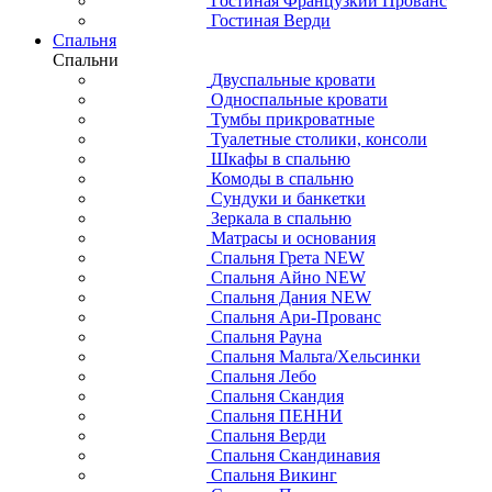
Гостиная Французкий Прованс
Гостиная Верди
Спальня
Спальни
Двуспальные кровати
Односпальные кровати
Тумбы прикроватные
Туалетные столики, консоли
Шкафы в спальню
Комоды в спальню
Сундуки и банкетки
Зеркала в спальню
Матрасы и основания
Спальня Грета NEW
Спальня Айно NEW
Спальня Дания NEW
Спальня Ари-Прованс
Спальня Рауна
Спальня Мальта/Хельсинки
Спальня Лебо
Спальня Скандия
Спальня ПЕННИ
Спальня Верди
Спальня Скандинавия
Спальня Викинг