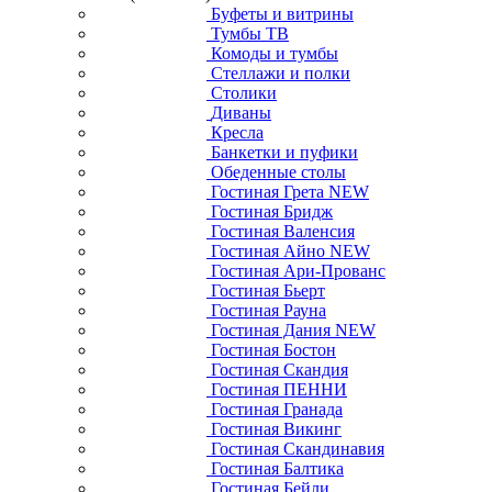
Буфеты и витрины
Тумбы ТВ
Комоды и тумбы
Стеллажи и полки
Столики
Диваны
Кресла
Банкетки и пуфики
Обеденные столы
Гостиная Грета NEW
Гостиная Бридж
Гостиная Валенсия
Гостиная Айно NEW
Гостиная Ари-Прованс
Гостиная Бьерт
Гостиная Рауна
Гостиная Дания NEW
Гостиная Бостон
Гостиная Скандия
Гостиная ПЕННИ
Гостиная Гранада
Гостиная Викинг
Гостиная Скандинавия
Гостиная Балтика
Гостиная Бейли