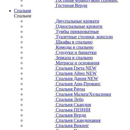
Гостиная Французкий Прованс
Гостиная Верди
Спальня
Спальни
Двуспальные кровати
Односпальные кровати
Тумбы прикроватные
Туалетные столики, консоли
Шкафы в спальню
Комоды в спальню
Сундуки и банкетки
Зеркала в спальню
Матрасы и основания
Спальня Грета NEW
Спальня Айно NEW
Спальня Дания NEW
Спальня Ари-Прованс
Спальня Рауна
Спальня Мальта/Хельсинки
Спальня Лебо
Спальня Скандия
Спальня ПЕННИ
Спальня Верди
Спальня Скандинавия
Спальня Викинг