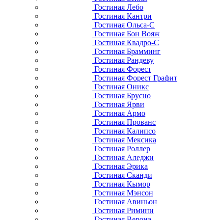
Гостиная Лебо
Гостиная Кантри
Гостиная Ольса-С
Гостиная Бон Вояж
Гостиная Квадро-С
Гостиная Брамминг
Гостиная Рандеву
Гостиная Форест
Гостиная Форест Графит
Гостиная Оникс
Гостиная Брусно
Гостиная Ярви
Гостиная Армо
Гостиная Прованс
Гостиная Калипсо
Гостиная Мексика
Гостиная Роллер
Гостиная Аледжи
Гостиная Эрика
Гостиная Сканди
Гостиная Кымор
Гостиная Мэнсон
Гостиная Авиньон
Гостиная Римини
Гостиная Верона