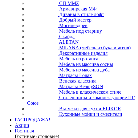
СП ММZ
Армавирская МФ
Диваны в стиле лофт
Добрый мастер
Могилевдрев
Мебель под старину
Скайда
ALETAN
MILANA (мебель из бука и ясеня)
Декоративные изделия
Мебель из ротанга
Мебель из массива сосны
Мебель из массива дуба
Матрасы Lonax
Венская классика
Матрасы BeautySON
Мебель в классическом стиле
Столешницы и комплектующие ПГ
Союз
Вытяжки для кухни ELIKOR
Кухонные мойки и смесители
РАСПРОДАЖА!
Акции
Гостиная
Гостиные (столовые)