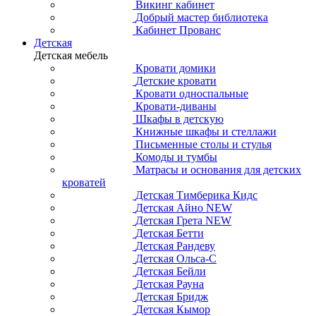
Викинг кабинет
Добрый мастер библиотека
Кабинет Прованс
Детская
Детская мебель
Кровати домики
Детские кровати
Кровати односпальные
Кровати-диваны
Шкафы в детскую
Книжные шкафы и стеллажи
Письменные столы и стулья
Комоды и тумбы
Матрасы и основания для детских
кроватей
Детская Тимберика Кидс
Детская Айно NEW
Детская Грета NEW
Детская Бетти
Детская Рандеву
Детская Ольса-С
Детская Бейли
Детская Рауна
Детская Бридж
Детская Кымор