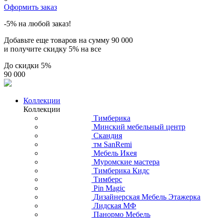
Оформить заказ
-5% на любой заказ!
Добавьте еще товаров на сумму
90 000
и получите скидку
5% на все
До скидки
5%
90 000
Коллекции
Коллекции
Тимберика
Минский мебельный центр
Скандия
тм SanRemi
Мебель Икея
Муромские мастера
Тимберика Кидс
Тимберс
Pin Magic
Дизайнерская Мебель Этажерка
Лидская МФ
Панормо Мебель