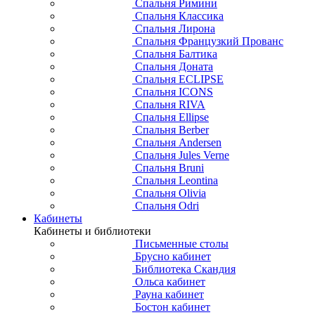
Спальня Римини
Спальня Классика
Спальня Лирона
Спальня Французкий Прованс
Спальня Балтика
Спальня Доната
Спальня ECLIPSE
Спальня ICONS
Спальня RIVA
Спальня Ellipse
Спальня Berber
Спальня Andersen
Спальня Jules Verne
Спальня Bruni
Спальня Leontina
Спальня Olivia
Спальня Odri
Кабинеты
Кабинеты и библиотеки
Письменные столы
Брусно кабинет
Библиотека Скандия
Ольса кабинет
Рауна кабинет
Бостон кабинет