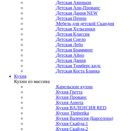
Детская Авиньон
Детская Ари-Прованс
Детская Дания NEW
Детская Пенни
Мебель для детской Скандия
Детская Хельсинки
Детская Классик
Детская Сиело
Детская Лебо
Детская Брамминг
Детская Айно
Детская Дания
Детская Тимберс кидс
Детская Коста Бланка
Кухня
Кухни из массива
Карельские кухни
Кухня Гретта
Кухня Прованс
Кухня Анюта
Кухня ВАЛЕНСИЯ RED
Кухни Timberika
Кухня Валенсия (Барселона)
Кухня Скайда-1
Кухня Скайда-2