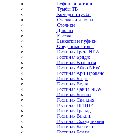
Буфеты и витрины
Тумбы ТВ
Комоды и тумбы
Стеллажи и полки
Столики
Диваны
Кресла
Банкетки и пуфики
Обеденные столы
Гостиная Грета NEW
Гостиная Бридж
Гостиная Валенсия
Гостиная Айно NEW
Гостиная Ари-Прованс
Гостиная Бьерт
Гостиная Рауна
Гостиная Дания NEW
Гостиная Бостон
Гостиная Скандия
Гостиная ПЕННИ
Гостиная Гранада
Гостиная Викинг
Гостиная Скандинавия
Гостиная Балтика
Гостиная Бейли