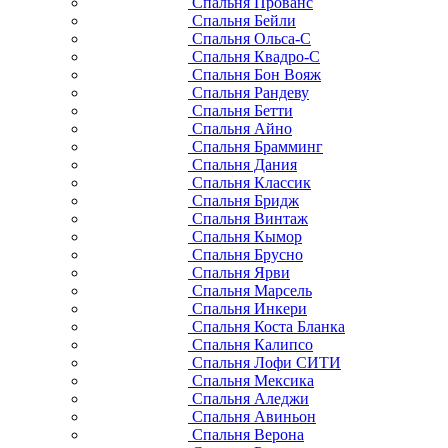
Спальня Прованс
Спальня Бейли
Спальня Ольса-С
Спальня Квадро-С
Спальня Бон Вояж
Спальня Рандеву
Спальня Бетти
Спальня Айно
Спальня Брамминг
Спальня Дания
Спальня Классик
Спальня Бридж
Спальня Винтаж
Спальня Кымор
Спальня Брусно
Спальня Ярви
Спальня Марсель
Спальня Инкери
Спальня Коста Бланка
Спальня Калипсо
Спальня Лофи СИТИ
Спальня Мексика
Спальня Аледжи
Спальня Авиньон
Спальня Верона