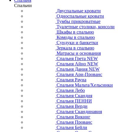
Спальня
Спальни
Двуспальные кровати
Односпальные кровати
Тумбы прикроватные
Туалетные столики, консоли
Шкафы в спальню
Комоды в спальню
Сундуки и банкетки
Зеркала в спальню
Матрасы и основания
Спальня Грета NEW
Спальня Айно NEW
Спальня Дания NEW
Спальня Ари-Прованс
Спальня Рауна
Спальня Мальта/Хельсинки
Спальня Лебо
Спальня Скандия
Спальня ПЕННИ
Спальня Верди
Спальня Скандинавия
Спальня Викинг
Спальня Прованс
Спальня Бейли