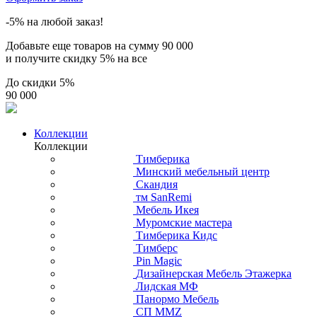
-5% на любой заказ!
Добавьте еще товаров на сумму
90 000
и получите скидку
5% на все
До скидки
5%
90 000
Коллекции
Коллекции
Тимберика
Минский мебельный центр
Скандия
тм SanRemi
Мебель Икея
Муромские мастера
Тимберика Кидс
Тимберс
Pin Magic
Дизайнерская Мебель Этажерка
Лидская МФ
Панормо Мебель
СП ММZ