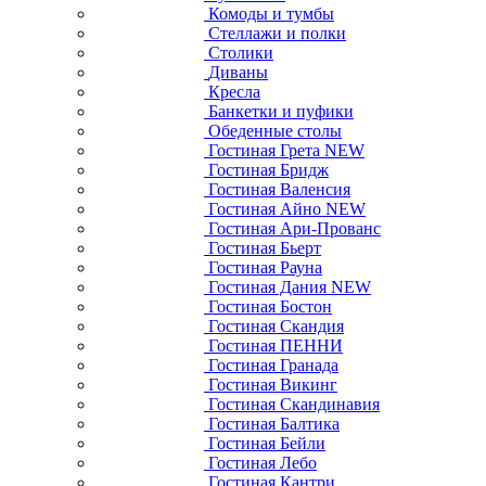
Комоды и тумбы
Стеллажи и полки
Столики
Диваны
Кресла
Банкетки и пуфики
Обеденные столы
Гостиная Грета NEW
Гостиная Бридж
Гостиная Валенсия
Гостиная Айно NEW
Гостиная Ари-Прованс
Гостиная Бьерт
Гостиная Рауна
Гостиная Дания NEW
Гостиная Бостон
Гостиная Скандия
Гостиная ПЕННИ
Гостиная Гранада
Гостиная Викинг
Гостиная Скандинавия
Гостиная Балтика
Гостиная Бейли
Гостиная Лебо
Гостиная Кантри