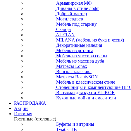
Армавирская МФ
Диваны в стиле лофт
Добрый мастер
Могилевдрев
Мебель под старину
Скайда
ALETAN
MILANA (мебель из бука и ясеня)
Декоративные изделия
Мебель из ротанга
Мебель из массива сосны
Мебель из массива дуба
Матрасы Lonax
Венская классика
Матрасы BeautySON
Мебель в классическом стиле
Столешницы и комплектующие ПГ 
Вытяжки для кухни ELIKOR
Кухонные мойки и смесители
РАСПРОДАЖА!
Акции
Гостиная
Гостиные (столовые)
Буфеты и витрины
Тумбы ТВ