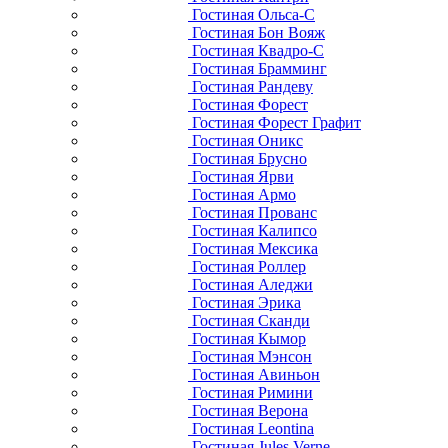
Гостиная Ольса-С
Гостиная Бон Вояж
Гостиная Квадро-С
Гостиная Брамминг
Гостиная Рандеву
Гостиная Форест
Гостиная Форест Графит
Гостиная Оникс
Гостиная Брусно
Гостиная Ярви
Гостиная Армо
Гостиная Прованс
Гостиная Калипсо
Гостиная Мексика
Гостиная Роллер
Гостиная Аледжи
Гостиная Эрика
Гостиная Сканди
Гостиная Кымор
Гостиная Мэнсон
Гостиная Авиньон
Гостиная Римини
Гостиная Верона
Гостиная Leontina
Гостиная Jules Verne