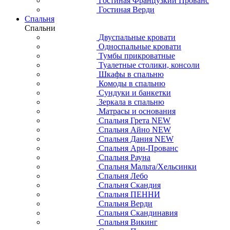
Гостиная Французкий Прованс
Гостиная Верди
Спальня
Спальни
Двуспальные кровати
Односпальные кровати
Тумбы прикроватные
Туалетные столики, консоли
Шкафы в спальню
Комоды в спальню
Сундуки и банкетки
Зеркала в спальню
Матрасы и основания
Спальня Грета NEW
Спальня Айно NEW
Спальня Дания NEW
Спальня Ари-Прованс
Спальня Рауна
Спальня Мальта/Хельсинки
Спальня Лебо
Спальня Скандия
Спальня ПЕННИ
Спальня Верди
Спальня Скандинавия
Спальня Викинг