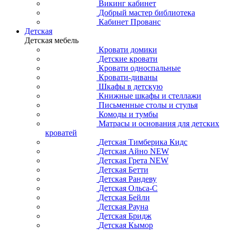
Викинг кабинет
Добрый мастер библиотека
Кабинет Прованс
Детская
Детская мебель
Кровати домики
Детские кровати
Кровати односпальные
Кровати-диваны
Шкафы в детскую
Книжные шкафы и стеллажи
Письменные столы и стулья
Комоды и тумбы
Матрасы и основания для детских
кроватей
Детская Тимберика Кидс
Детская Айно NEW
Детская Грета NEW
Детская Бетти
Детская Рандеву
Детская Ольса-С
Детская Бейли
Детская Рауна
Детская Бридж
Детская Кымор