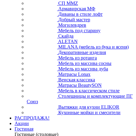
СП ММZ
Армавирская МФ
Диваны в стиле лофт
Добрый мастер
Могилевдрев
Мебель под старину
Скайда
ALETAN
MILANA (мебель из бука и ясеня)
Декоративные изделия
Мебель из ротанга
Мебель из массива сосны
Мебель из массива дуба
Матрасы Lonax
Венская классика
Матрасы BeautySON
Мебель в классическом стиле
Столешницы и комплектующие ПГ
Союз
Вытяжки для кухни ELIKOR
Кухонные мойки и смесители
РАСПРОДАЖА!
Акции
Гостиная
Гостиные (столовые)