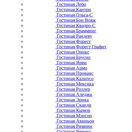
Гостиная Лебо
Гостиная Кантри
Гостиная Ольса-С
Гостиная Бон Вояж
Гостиная Квадро-С
Гостиная Брамминг
Гостиная Рандеву
Гостиная Форест
Гостиная Форест Графит
Гостиная Оникс
Гостиная Брусно
Гостиная Ярви
Гостиная Армо
Гостиная Прованс
Гостиная Калипсо
Гостиная Мексика
Гостиная Роллер
Гостиная Аледжи
Гостиная Эрика
Гостиная Сканди
Гостиная Кымор
Гостиная Мэнсон
Гостиная Авиньон
Гостиная Римини
Гостиная Верона