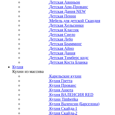
Детская Авиньон
Детская Ари-Прованс
Детская Дания NEW
Детская Пенни
Мебель для детской Скандия
Детская Хельсинки
Детская Классик
Детская Сиело
Детская Лебо
Детская Брамминг
Детская Айно
Детская Дания
Детская Тимберс кидс
Детская Коста Бланка
Кухня
Кухни из массива
Карельские кухни
Кухня Гретта
Кухня Прованс
Кухня Анюта
Кухня ВАЛЕНСИЯ RED
Кухни Timberika
Кухня Валенсия (Барселона)
Кухня Скайда-1
Кухня Скайда-2