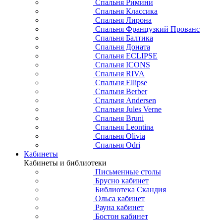
Спальня Римини
Спальня Классика
Спальня Лирона
Спальня Французкий Прованс
Спальня Балтика
Спальня Доната
Спальня ECLIPSE
Спальня ICONS
Спальня RIVA
Спальня Ellipse
Спальня Berber
Спальня Andersen
Спальня Jules Verne
Спальня Bruni
Спальня Leontina
Спальня Olivia
Спальня Odri
Кабинеты
Кабинеты и библиотеки
Письменные столы
Брусно кабинет
Библиотека Скандия
Ольса кабинет
Рауна кабинет
Бостон кабинет