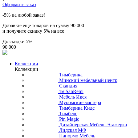
Оформить заказ
-5% на любой заказ!
Добавьте еще товаров на сумму
90 000
и получите скидку
5% на все
До скидки
5%
90 000
Коллекции
Коллекции
Тимберика
Минский мебельный центр
Скандия
тм SanRemi
Мебель Икея
Муромские мастера
Тимберика Кидс
Тимберс
Pin Magic
Дизайнерская Мебель Этажерка
Лидская МФ
Панормо Мебель