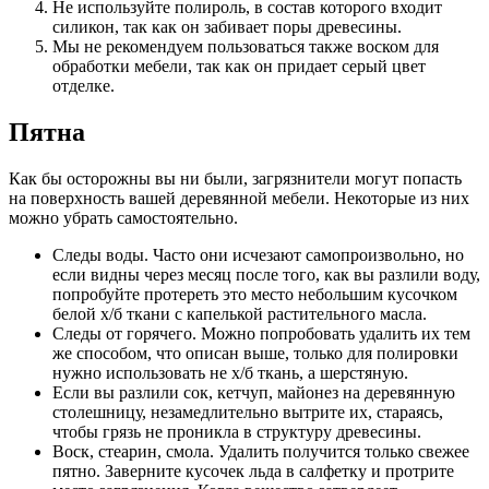
Не используйте полироль, в состав которого входит
силикон, так как он забивает поры древесины.
Мы не рекомендуем пользоваться также воском для
обработки мебели, так как он придает серый цвет
отделке.
Пятна
Как бы осторожны вы ни были, загрязнители могут попасть
на поверхность вашей деревянной мебели. Некоторые из них
можно убрать самостоятельно.
Следы воды. Часто они исчезают самопроизвольно, но
если видны через месяц после того, как вы разлили воду,
попробуйте протереть это место небольшим кусочком
белой х/б ткани с капелькой растительного масла.
Следы от горячего. Можно попробовать удалить их тем
же способом, что описан выше, только для полировки
нужно использовать не х/б ткань, а шерстяную.
Если вы разлили сок, кетчуп, майонез на деревянную
столешницу, незамедлительно вытрите их, стараясь,
чтобы грязь не проникла в структуру древесины.
Воск, стеарин, смола. Удалить получится только свежее
пятно. Заверните кусочек льда в салфетку и протрите