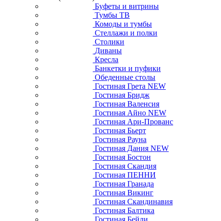
Буфеты и витрины
Тумбы ТВ
Комоды и тумбы
Стеллажи и полки
Столики
Диваны
Кресла
Банкетки и пуфики
Обеденные столы
Гостиная Грета NEW
Гостиная Бридж
Гостиная Валенсия
Гостиная Айно NEW
Гостиная Ари-Прованс
Гостиная Бьерт
Гостиная Рауна
Гостиная Дания NEW
Гостиная Бостон
Гостиная Скандия
Гостиная ПЕННИ
Гостиная Гранада
Гостиная Викинг
Гостиная Скандинавия
Гостиная Балтика
Гостиная Бейли