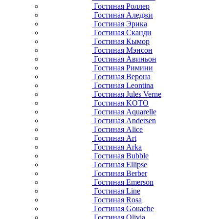
Гостиная Роллер
Гостиная Аледжи
Гостиная Эрика
Гостиная Сканди
Гостиная Кымор
Гостиная Мэнсон
Гостиная Авиньон
Гостиная Римини
Гостиная Верона
Гостиная Leontina
Гостиная Jules Verne
Гостиная KOTO
Гостиная Aquarelle
Гостиная Andersen
Гостиная Alice
Гостиная Art
Гостиная Arka
Гостиная Bubble
Гостиная Ellipse
Гостиная Berber
Гостиная Emerson
Гостиная Line
Гостиная Rosa
Гостиная Gouache
Гостиная Olivia