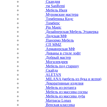
Скандия
тм SanRemi
Мебель Икея
Муромские мастера
Тимберика Кидс
Тимберс
Pin Magic
Дизайнерская Мебель Этажерка
Лидская МФ
Панормо Мебель
СП ММZ
Армавирская МФ
Диваны в стиле лофт
Добрый мастер
Могилевдрев
Мебель под старину
Скайда
ALETAN
MILANA (мебель из бука и ясеня)
Декоративные изделия
Мебель из ротанга
Мебель из массива сосны
Мебель из массива дуба
Матрасы Lonax
Венская классика