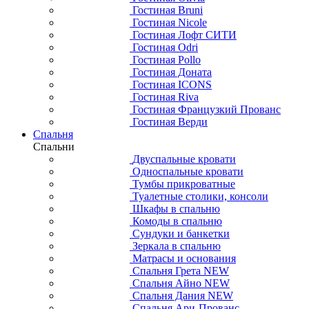
Гостиная Bruni
Гостиная Nicole
Гостиная Лофт СИТИ
Гостиная Odri
Гостиная Pollo
Гостиная Доната
Гостиная ICONS
Гостиная Riva
Гостиная Французкий Прованс
Гостиная Верди
Спальня
Спальни
Двуспальные кровати
Односпальные кровати
Тумбы прикроватные
Туалетные столики, консоли
Шкафы в спальню
Комоды в спальню
Сундуки и банкетки
Зеркала в спальню
Матрасы и основания
Спальня Грета NEW
Спальня Айно NEW
Спальня Дания NEW
Спальня Ари-Прованс