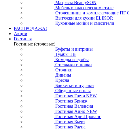
Матрасы BeautySON
Мебель в классическом стиле
Столешницы и комплектующие ПГ 
Вытяжки для кухни ELIKOR
Кухонные мойки и смесители
РАСПРОДАЖА!
Акции
Гостиная
Гостиные (столовые)
Буфеты и витрины
Тумбы ТВ
Комоды и тумбы
Стеллажи и полки
Столики
Диваны
Кресла
Банкетки и пуфики
Обеденные столы
Гостиная Грета NEW
Гостиная Бридж
Гостиная Валенсия
Гостиная Айно NEW
Гостиная Ари-Прованс
Гостиная Бьерт
Гостиная Рауна