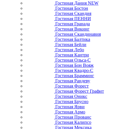
Гостиная Дания NEW
Гостиная Бостон
Гостиная Скандия
Гостиная ПЕННИ
Гостиная Гранада
Гостиная Викинг
Гостиная Скандинавия
Гостиная Балтика
Гостиная Бейли
Гостиная Лебо
Гостиная Кантри
Гостиная Ольса-С
Гостиная Бон Вояж
Гостиная Квадро-С
Гостиная Брамминг
Гостиная Рандеву
Гостиная Форест
Гостиная Форест Графит
Гостиная Оникс
Гостиная Брусно
Гостиная Ярви
Гостиная Армо
Гостиная Прованс
Гостиная Калипсо
Гостиная Мексика