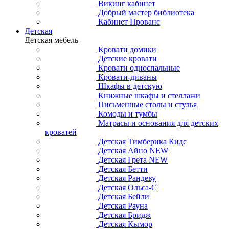
Викинг кабинет
Добрый мастер библиотека
Кабинет Прованс
Детская
Детская мебель
Кровати домики
Детские кровати
Кровати односпальные
Кровати-диваны
Шкафы в детскую
Книжные шкафы и стеллажи
Письменные столы и стулья
Комоды и тумбы
Матрасы и основания для детских
кроватей
Детская Тимберика Кидс
Детская Айно NEW
Детская Грета NEW
Детская Бетти
Детская Рандеву
Детская Ольса-С
Детская Бейли
Детская Рауна
Детская Бридж
Детская Кымор