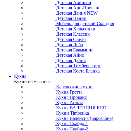
Детская Авиньон
Детская Ари-Прованс
Детская Дания NEW
Детская Пенни
Мебель для детской Скандия
Детская Хельсинки
Детская Классик
Детская Сиело
Детская Лебо
Детская Брамминг
Детская Айно
Детская Дания
Детская Тимберс кидс
Детская Коста Бланка
Кухня
Кухни из массива
Карельские кухни
Кухня Гретта
Кухня Прованс
Кухня Анюта
Кухня ВАЛЕНСИЯ RED
Кухни Timberika
Кухня Валенсия (Барселона)
Кухня Скайда-1
Кухня Скайда-2