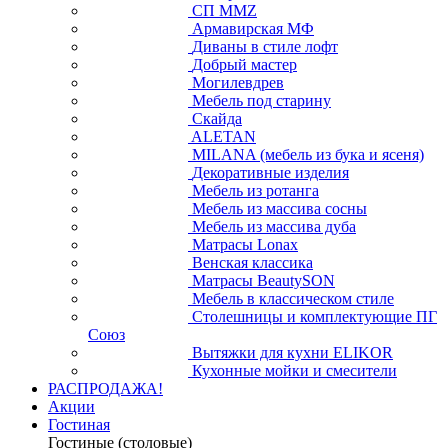
СП ММZ
Армавирская МФ
Диваны в стиле лофт
Добрый мастер
Могилевдрев
Мебель под старину
Скайда
ALETAN
MILANA (мебель из бука и ясеня)
Декоративные изделия
Мебель из ротанга
Мебель из массива сосны
Мебель из массива дуба
Матрасы Lonax
Венская классика
Матрасы BeautySON
Мебель в классическом стиле
Столешницы и комплектующие ПГ
Союз
Вытяжки для кухни ELIKOR
Кухонные мойки и смесители
РАСПРОДАЖА!
Акции
Гостиная
Гостиные (столовые)