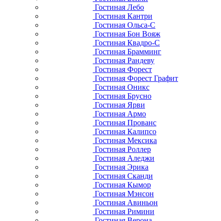
Гостиная Лебо
Гостиная Кантри
Гостиная Ольса-С
Гостиная Бон Вояж
Гостиная Квадро-С
Гостиная Брамминг
Гостиная Рандеву
Гостиная Форест
Гостиная Форест Графит
Гостиная Оникс
Гостиная Брусно
Гостиная Ярви
Гостиная Армо
Гостиная Прованс
Гостиная Калипсо
Гостиная Мексика
Гостиная Роллер
Гостиная Аледжи
Гостиная Эрика
Гостиная Сканди
Гостиная Кымор
Гостиная Мэнсон
Гостиная Авиньон
Гостиная Римини
Гостиная Верона