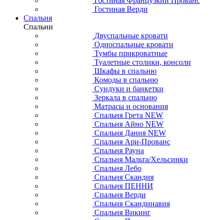
Гостиная Французкий Прованс
Гостиная Верди
Спальня
Спальни
Двуспальные кровати
Односпальные кровати
Тумбы прикроватные
Туалетные столики, консоли
Шкафы в спальню
Комоды в спальню
Сундуки и банкетки
Зеркала в спальню
Матрасы и основания
Спальня Грета NEW
Спальня Айно NEW
Спальня Дания NEW
Спальня Ари-Прованс
Спальня Рауна
Спальня Мальта/Хельсинки
Спальня Лебо
Спальня Скандия
Спальня ПЕННИ
Спальня Верди
Спальня Скандинавия
Спальня Викинг