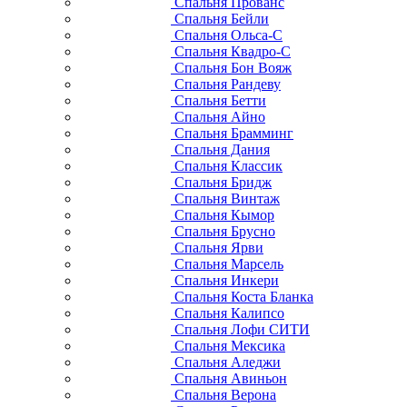
Спальня Прованс
Спальня Бейли
Спальня Ольса-С
Спальня Квадро-С
Спальня Бон Вояж
Спальня Рандеву
Спальня Бетти
Спальня Айно
Спальня Брамминг
Спальня Дания
Спальня Классик
Спальня Бридж
Спальня Винтаж
Спальня Кымор
Спальня Брусно
Спальня Ярви
Спальня Марсель
Спальня Инкери
Спальня Коста Бланка
Спальня Калипсо
Спальня Лофи СИТИ
Спальня Мексика
Спальня Аледжи
Спальня Авиньон
Спальня Верона