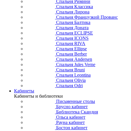
Спальня Римини
Спальня Классика
Спальня Лирона
Спальня Французкий Прованс
Спальня Балтика
Спальня Доната
Спальня ECLIPSE
Спальня ICONS
Спальня RIVA
Спальня Ellipse
Спальня Berber
Спальня Andersen
Спальня Jules Verne
Спальня Bruni
Спальня Leontina
Спальня Olivia
Спальня Odri
Кабинеты
Кабинеты и библиотеки
Письменные столы
Брусно кабинет
Библиотека Скандия
Ольса кабинет
Рауна кабинет
Бостон кабинет