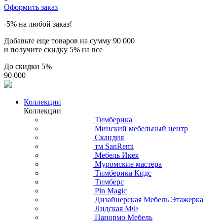
Оформить заказ
-5% на любой заказ!
Добавьте еще товаров на сумму
90 000
и получите скидку
5% на все
До скидки
5%
90 000
Коллекции
Коллекции
Тимберика
Минский мебельный центр
Скандия
тм SanRemi
Мебель Икея
Муромские мастера
Тимберика Кидс
Тимберс
Pin Magic
Дизайнерская Мебель Этажерка
Лидская МФ
Панормо Мебель