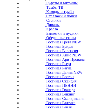
Буфеты и витрины
Тумбы ТВ
Комоды и тумбы
Стеллажи и полки
Столики
Диваны
Кресла
Банкетки и пуфики
Обеденные столы
Гостиная Грета NEW
Гостиная Бридж
Гостиная Валенсия
Гостиная Айно NEW
Гостиная Ари-Прованс
Гостиная Бьерт
Гостиная Рауна
Гостиная Дания NEW
Гостиная Бостон
Гостиная Скандия
Гостиная ПЕННИ
Гостиная Гранада
Гостиная Викинг
Гостиная Скандинавия
Гостиная Балтика
Гостиная Бейли