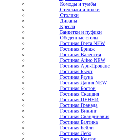
Комоды и тумбы
Стеллажи и полки
Столики
Диваны
Кресла
Банкетки и пуфики
Обеденные столы
Гостиная Грета NEW
Гостиная Бридж
Гостиная Валенсия
Гостиная Айно NEW
Гостиная Ари-Прованс
Гостиная Бьерт
Гостиная Рауна
Гостиная Дания NEW
Гостиная Бостон
Гостиная Скандия
Гостиная ПЕННИ
Гостиная Гранада
Гостиная Викинг
Гостиная Скандинавия
Гостиная Балтика
Гостиная Бейли
Гостиная Лебо
Гостиная Кантри