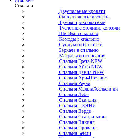
Спальня
Спальни
Двуспальные кровати
Односпальные кровати
Тумбы прикроватные
Туалетные столики, консоли
Шкафы в спальню
Комоды в спальню
Сундуки и банкетки
Зеркала в спальню
Матрасы и основания
Спальня Грета NEW
Спальня Айно NEW
Спальня Дания NEW
Спальня Ари-Прованс
Спальня Рауна
Спальня Мальта/Хельсинки
Спальня Лебо
Спальня Скандия
Спальня ПЕННИ
Спальня Верди
Спальня Скандинавия
Спальня Викинг
Спальня Прованс
Спальня Бейли