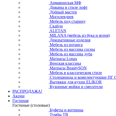
Армавирская МФ
Диваны в стиле лофт
Добрый мастер
Могилевдрев
Мебель под старину
Скайда
ALETAN
MILANA (мебель из бука и ясеня)
Декоративные изделия
Мебель из ротанга
Мебель из массива сосны
Мебель из массива дуба
Матрасы Lonax
Венская классика
Матрасы BeautySON
Мебель в классическом стиле
Столешницы и комплектующие ПГ 
Вытяжки для кухни ELIKOR
Кухонные мойки и смесители
РАСПРОДАЖА!
Акции
Гостиная
Гостиные (столовые)
Буфеты и витрины
Тумбы ТВ