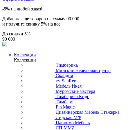
-5% на любой заказ!
Добавьте еще товаров на сумму
90 000
и получите скидку
5% на все
До скидки
5%
90 000
Коллекции
Коллекции
Тимберика
Минский мебельный центр
Скандия
тм SanRemi
Мебель Икея
Муромские мастера
Тимберика Кидс
Тимберс
Pin Magic
Дизайнерская Мебель Этажерка
Лидская МФ
Панормо Мебель
СП ММZ