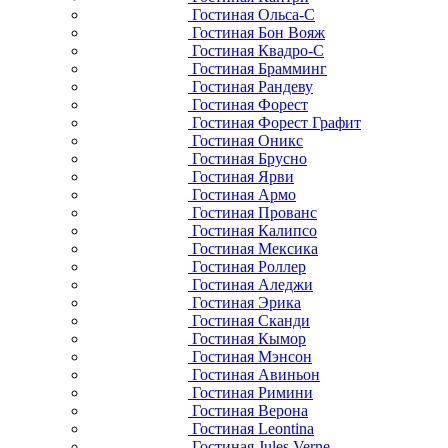
Гостиная Ольса-С
Гостиная Бон Вояж
Гостиная Квадро-С
Гостиная Брамминг
Гостиная Рандеву
Гостиная Форест
Гостиная Форест Графит
Гостиная Оникс
Гостиная Брусно
Гостиная Ярви
Гостиная Армо
Гостиная Прованс
Гостиная Калипсо
Гостиная Мексика
Гостиная Роллер
Гостиная Аледжи
Гостиная Эрика
Гостиная Сканди
Гостиная Кымор
Гостиная Мэнсон
Гостиная Авиньон
Гостиная Римини
Гостиная Верона
Гостиная Leontina
Гостиная Jules Verne