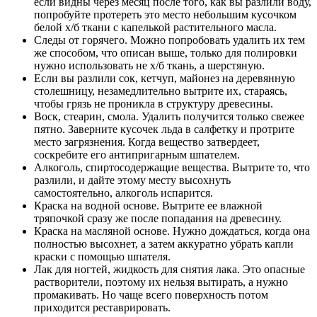
если видны через месяц после того, как вы разлили воду,
попробуйте протереть это место небольшим кусочком
белой х/б ткани с капелькой растительного масла.
Следы от горячего. Можно попробовать удалить их тем
же способом, что описан выше, только для полировки
нужно использовать не х/б ткань, а шерстяную.
Если вы разлили сок, кетчуп, майонез на деревянную
столешницу, незамедлительно вытрите их, стараясь,
чтобы грязь не проникла в структуру древесины.
Воск, стеарин, смола. Удалить получится только свежее
пятно. Заверните кусочек льда в салфетку и протрите
место загрязнения. Когда вещество затвердеет,
соскребите его антипригарным шпателем.
Алкоголь, спиртосодержащие вещества. Вытрите то, что
разлили, и дайте этому месту высохнуть
самостоятельно, алкоголь испарится.
Краска на водной основе. Вытрите ее влажной
тряпочкой сразу же после попадания на древесину.
Краска на масляной основе. Нужно дождаться, когда она
полностью высохнет, а затем аккуратно убрать капли
краски с помощью шпателя.
Лак для ногтей, жидкость для снятия лака. Это опасные
растворители, поэтому их нельзя вытирать, а нужно
промакивать. Но чаще всего поверхность потом
приходится реставрировать.