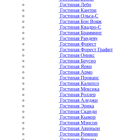
Гостиная Лебо
Гостиная Кантри
Гостиная Ольса-С
Гостиная Бон Вояж
Гостиная Квадро-С
Гостиная Брамминг
Гостиная Рандеву
Гостиная Форест
Гостиная Форест Графит
Гостиная Оникс
Гостиная Брусно
Гостиная Ярви
Гостиная Армо
Гостиная Прованс
Гостиная Калипсо
Гостиная Мексика
Гостиная Роллер
Гостиная Аледжи
Гостиная Эрика
Гостиная Сканди
Гостиная Кымор
Гостиная Мэнсон
Гостиная Авиньон
Гостиная Римини
Гостиная Верона