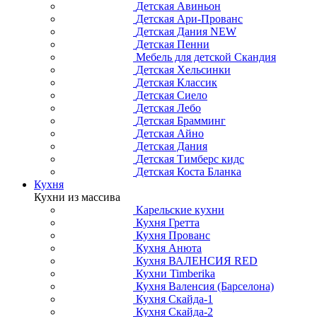
Детская Авиньон
Детская Ари-Прованс
Детская Дания NEW
Детская Пенни
Мебель для детской Скандия
Детская Хельсинки
Детская Классик
Детская Сиело
Детская Лебо
Детская Брамминг
Детская Айно
Детская Дания
Детская Тимберс кидс
Детская Коста Бланка
Кухня
Кухни из массива
Карельские кухни
Кухня Гретта
Кухня Прованс
Кухня Анюта
Кухня ВАЛЕНСИЯ RED
Кухни Timberika
Кухня Валенсия (Барселона)
Кухня Скайда-1
Кухня Скайда-2