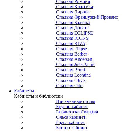
Спальня Римини
Спальня Классика
Спальня Лирона
Спальня Французкий Прованс
Спальня Балтика
Спальня Доната
Спальня ECLIPSE
Спальня ICONS
Спальня RIVA
Спальня Ellipse
Спальня Berber
Спальня Andersen
Спальня Jules Verne
Спальня Bruni
Спальня Leontina
Спальня Olivia
Спальня Odri
Кабинеты
Кабинеты и библиотеки
Письменные столы
Брусно кабинет
Библиотека Скандия
Ольса кабинет
Рауна кабинет
Бостон кабинет