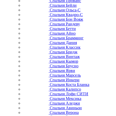
Спальня Прованс
Спальня Бейли
Спальня Ольса-С
Спальня Квадро-С
Спальня Бон Вояж
Спальня Рандеву
Спальня Бетти
Спальня Айно
Спальня Брамминг
Спальня Дания
Спальня Классик
Спальня Бридж
Спальня Винтаж
Спальня Кымор
Спальня Брусно
Спальня Ярви
Спальня Марсель
Спальня Инкери
Спальня Коста Бланка
Спальня Калипсо
Спальня Лофи СИТИ
Спальня Мексика
Спальня Аледжи
Спальня Авиньон
Спальня Верона