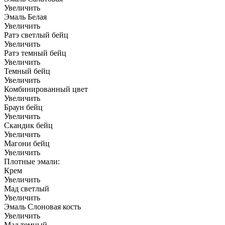
Увеличить
Эмаль Белая
Увеличить
Ратэ светлый бейц
Увеличить
Ратэ темный бейц
Увеличить
Темный бейц
Увеличить
Комбинированный цвет
Увеличить
Браун бейц
Увеличить
Скандик бейц
Увеличить
Магони бейц
Увеличить
Плотные эмали:
Крем
Увеличить
Мад светлый
Увеличить
Эмаль Слоновая кость
Увеличить
Мад темный