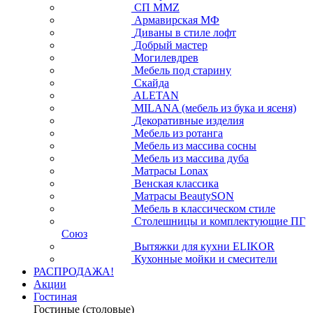
СП ММZ
Армавирская МФ
Диваны в стиле лофт
Добрый мастер
Могилевдрев
Мебель под старину
Скайда
ALETAN
MILANA (мебель из бука и ясеня)
Декоративные изделия
Мебель из ротанга
Мебель из массива сосны
Мебель из массива дуба
Матрасы Lonax
Венская классика
Матрасы BeautySON
Мебель в классическом стиле
Столешницы и комплектующие ПГ
Союз
Вытяжки для кухни ELIKOR
Кухонные мойки и смесители
РАСПРОДАЖА!
Акции
Гостиная
Гостиные (столовые)