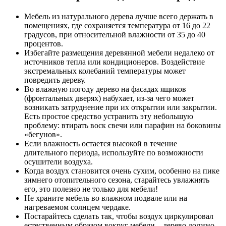
Мебель из натурального дерева лучше всего держать в
помещениях, где сохраняется температура от 16 до 22
градусов, при относительной влажности от 35 до 40
процентов.
Избегайте размещения деревянной мебели недалеко от
источников тепла или кондиционеров. Воздействие
экстремальных колебаний температуры может
повредить дереву.
Во влажную погоду дерево на фасадах ящиков
(фронтальных дверях) набухает, из-за чего может
возникать затруднение при их открытии или закрытии.
Есть простое средство устранить эту небольшую
проблему: втирать воск свечи или парафин на боковины
«бегунов».
Если влажность остается высокой в течение
длительного периода, используйте по возможности
осушители воздуха.
Когда воздух становится очень сухим, особенно на пике
зимнего отопительного сезона, старайтесь увлажнять
его, это полезно не только для мебели!
Не храните мебель во влажном подвале или на
нагреваемом солнцем чердаке.
Постарайтесь сделать так, чтобы воздух циркулировал
естественным образом вокруг мебели – дерево должно