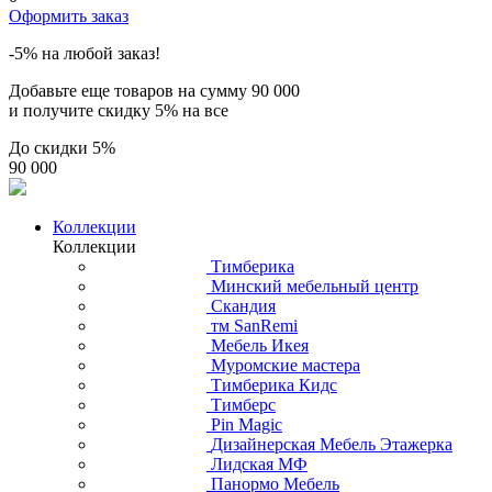
Оформить заказ
-5% на любой заказ!
Добавьте еще товаров на сумму
90 000
и получите скидку
5% на все
До скидки
5%
90 000
Коллекции
Коллекции
Тимберика
Минский мебельный центр
Скандия
тм SanRemi
Мебель Икея
Муромские мастера
Тимберика Кидс
Тимберс
Pin Magic
Дизайнерская Мебель Этажерка
Лидская МФ
Панормо Мебель