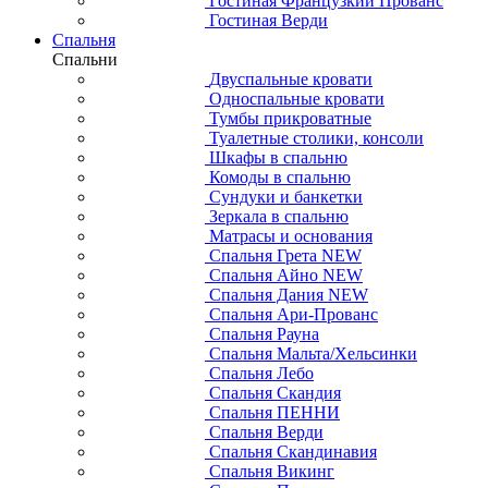
Гостиная Французкий Прованс
Гостиная Верди
Спальня
Спальни
Двуспальные кровати
Односпальные кровати
Тумбы прикроватные
Туалетные столики, консоли
Шкафы в спальню
Комоды в спальню
Сундуки и банкетки
Зеркала в спальню
Матрасы и основания
Спальня Грета NEW
Спальня Айно NEW
Спальня Дания NEW
Спальня Ари-Прованс
Спальня Рауна
Спальня Мальта/Хельсинки
Спальня Лебо
Спальня Скандия
Спальня ПЕННИ
Спальня Верди
Спальня Скандинавия
Спальня Викинг