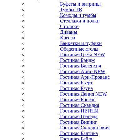
Буфеты и витрины
Тумбы ТВ
Комоды и тумбы
Стеллажи и полки
Столики
Диваны
Кресла
Банкетки и пуфики
Обеденные столы
Гостиная Грета NEW
Гостиная Бридж
Гостиная Валенсия
Гостиная Айно NEW
Гостиная Ари-Прованс
Гостиная Бьерт
Гостиная Рауна
Гостиная Дания NEW
Гостиная Бостон
Гостиная Скандия
Гостиная ПЕННИ
Гостиная Гранада
Гостиная Викинг
Гостиная Скандинавия
Гостиная Балтика
Гостиная Бейли