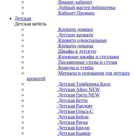
Викинг кабинет
Добрый мастер библиотека
Кабинет Прованс
Детская
Детская мебель
Кровати домики
Детские кровати
Кровати односпальные
Кровати-диваны
Шкафы в детскую
Книжные шкафы и стеллажи
Письменные столы и стулья
Комоды и тумбы
Матрасы и основания для детских
кроватей
Детская Тимберика Кидс
Детская Айно NEW
Детская Грета NEW
Детская Бетти
Детская Рандеву
Детская Ольса-С
Детская Бейли
Детская Рауна
Детская Бридж
Детская Кымор