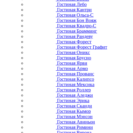
Гостиная Лебо
Гостиная Кантри
Гостиная Ольса-С
Гостиная Бон Вояж
Гостиная Квадро-С
Гостиная Брамминг
Гостиная Рандеву
Гостиная Форест
Гостиная Форест Графит
Гостиная Оникс
Гостиная Брусно
Гостиная Ярви
Гостиная Армо
Гостиная Прованс
Гостиная Калипсо
Гостиная Мексика
Гостиная Роллер
Гостиная Аледжи
Гостиная Эрика
Гостиная Сканди
Гостиная Кымор
Гостиная Мэнсон
Гостиная Авиньон
Гостиная Римини
Гостиная Верона