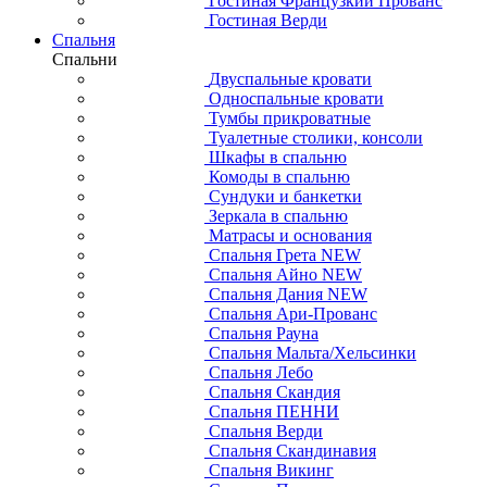
Гостиная Французкий Прованс
Гостиная Верди
Спальня
Спальни
Двуспальные кровати
Односпальные кровати
Тумбы прикроватные
Туалетные столики, консоли
Шкафы в спальню
Комоды в спальню
Сундуки и банкетки
Зеркала в спальню
Матрасы и основания
Спальня Грета NEW
Спальня Айно NEW
Спальня Дания NEW
Спальня Ари-Прованс
Спальня Рауна
Спальня Мальта/Хельсинки
Спальня Лебо
Спальня Скандия
Спальня ПЕННИ
Спальня Верди
Спальня Скандинавия
Спальня Викинг