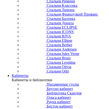
Спальня Римини
Спальня Классика
Спальня Лирона
Спальня Французкий Прованс
Спальня Балтика
Спальня Доната
Спальня ECLIPSE
Спальня ICONS
Спальня RIVA
Спальня Ellipse
Спальня Berber
Спальня Andersen
Спальня Jules Verne
Спальня Bruni
Спальня Leontina
Спальня Olivia
Спальня Odri
Кабинеты
Кабинеты и библиотеки
Письменные столы
Брусно кабинет
Библиотека Скандия
Ольса кабинет
Рауна кабинет
Бостон кабинет