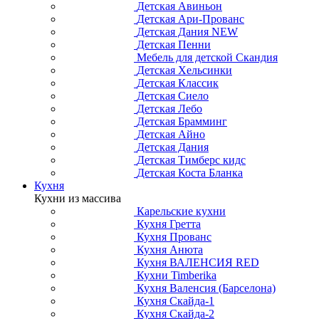
Детская Авиньон
Детская Ари-Прованс
Детская Дания NEW
Детская Пенни
Мебель для детской Скандия
Детская Хельсинки
Детская Классик
Детская Сиело
Детская Лебо
Детская Брамминг
Детская Айно
Детская Дания
Детская Тимберс кидс
Детская Коста Бланка
Кухня
Кухни из массива
Карельские кухни
Кухня Гретта
Кухня Прованс
Кухня Анюта
Кухня ВАЛЕНСИЯ RED
Кухни Timberika
Кухня Валенсия (Барселона)
Кухня Скайда-1
Кухня Скайда-2