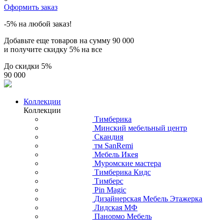
Оформить заказ
-5% на любой заказ!
Добавьте еще товаров на сумму
90 000
и получите скидку
5% на все
До скидки
5%
90 000
Коллекции
Коллекции
Тимберика
Минский мебельный центр
Скандия
тм SanRemi
Мебель Икея
Муромские мастера
Тимберика Кидс
Тимберс
Pin Magic
Дизайнерская Мебель Этажерка
Лидская МФ
Панормо Мебель