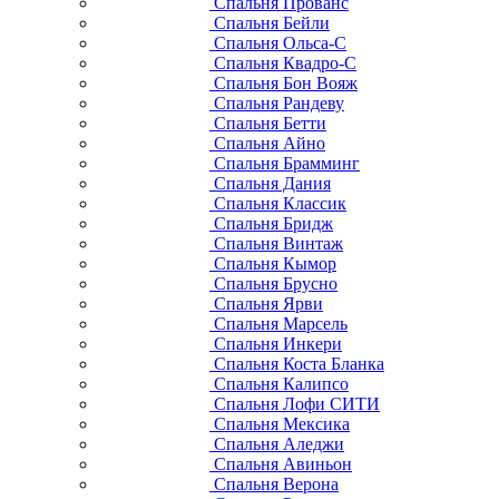
Спальня Прованс
Спальня Бейли
Спальня Ольса-С
Спальня Квадро-С
Спальня Бон Вояж
Спальня Рандеву
Спальня Бетти
Спальня Айно
Спальня Брамминг
Спальня Дания
Спальня Классик
Спальня Бридж
Спальня Винтаж
Спальня Кымор
Спальня Брусно
Спальня Ярви
Спальня Марсель
Спальня Инкери
Спальня Коста Бланка
Спальня Калипсо
Спальня Лофи СИТИ
Спальня Мексика
Спальня Аледжи
Спальня Авиньон
Спальня Верона