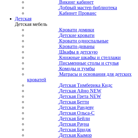
Викинг кабинет
Добрый мастер библиотека
Кабинет Прованс
Детская
Детская мебель
Кровати домики
Детские кровати
Кровати односпальные
Кровати-диваны
Шкафы в детскую
Книжные шкафы и стеллажи
Письменные столы и стулья
Комоды и тумбы
Матрасы и основания для детских
кроватей
Детская Тимберика Кидс
Детская Айно NEW
Детская Грета NEW
Детская Бетти
Детская Рандеву
Детская Ольса-С
Детская Бейли
Детская Рауна
Детская Бридж
Детская Кымор