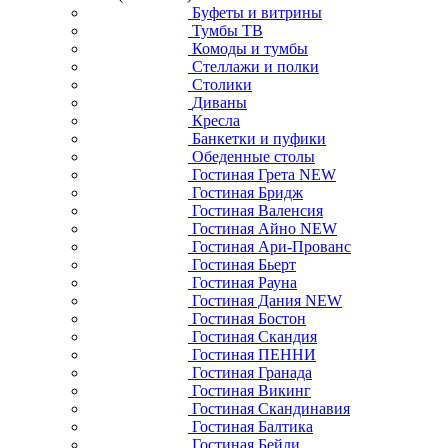
Буфеты и витрины
Тумбы ТВ
Комоды и тумбы
Стеллажи и полки
Столики
Диваны
Кресла
Банкетки и пуфики
Обеденные столы
Гостиная Грета NEW
Гостиная Бридж
Гостиная Валенсия
Гостиная Айно NEW
Гостиная Ари-Прованс
Гостиная Бьерт
Гостиная Рауна
Гостиная Дания NEW
Гостиная Бостон
Гостиная Скандия
Гостиная ПЕННИ
Гостиная Гранада
Гостиная Викинг
Гостиная Скандинавия
Гостиная Балтика
Гостиная Бейли