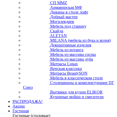
СП ММZ
Армавирская МФ
Диваны в стиле лофт
Добрый мастер
Могилевдрев
Мебель под старину
Скайда
ALETAN
MILANA (мебель из бука и ясеня)
Декоративные изделия
Мебель из ротанга
Мебель из массива сосны
Мебель из массива дуба
Матрасы Lonax
Венская классика
Матрасы BeautySON
Мебель в классическом стиле
Столешницы и комплектующие ПГ
Союз
Вытяжки для кухни ELIKOR
Кухонные мойки и смесители
РАСПРОДАЖА!
Акции
Гостиная
Гостиные (столовые)