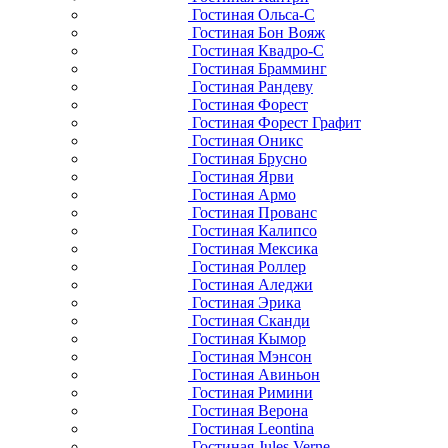
Гостиная Ольса-С
Гостиная Бон Вояж
Гостиная Квадро-С
Гостиная Брамминг
Гостиная Рандеву
Гостиная Форест
Гостиная Форест Графит
Гостиная Оникс
Гостиная Брусно
Гостиная Ярви
Гостиная Армо
Гостиная Прованс
Гостиная Калипсо
Гостиная Мексика
Гостиная Роллер
Гостиная Аледжи
Гостиная Эрика
Гостиная Сканди
Гостиная Кымор
Гостиная Мэнсон
Гостиная Авиньон
Гостиная Римини
Гостиная Верона
Гостиная Leontina
Гостиная Jules Verne