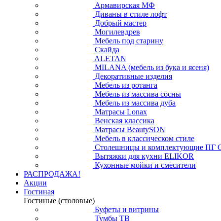
Армавирская МФ
Диваны в стиле лофт
Добрый мастер
Могилевдрев
Мебель под старину
Скайда
ALETAN
MILANA (мебель из бука и ясеня)
Декоративные изделия
Мебель из ротанга
Мебель из массива сосны
Мебель из массива дуба
Матрасы Lonax
Венская классика
Матрасы BeautySON
Мебель в классическом стиле
Столешницы и комплектующие ПГ 
Вытяжки для кухни ELIKOR
Кухонные мойки и смесители
РАСПРОДАЖА!
Акции
Гостиная
Гостиные (столовые)
Буфеты и витрины
Тумбы ТВ