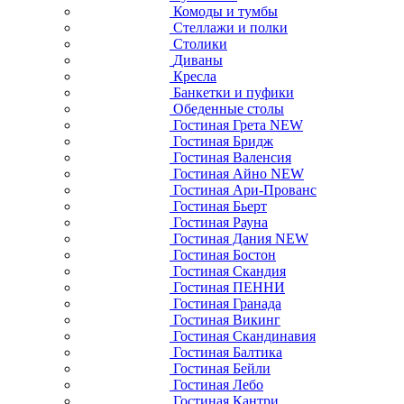
Комоды и тумбы
Стеллажи и полки
Столики
Диваны
Кресла
Банкетки и пуфики
Обеденные столы
Гостиная Грета NEW
Гостиная Бридж
Гостиная Валенсия
Гостиная Айно NEW
Гостиная Ари-Прованс
Гостиная Бьерт
Гостиная Рауна
Гостиная Дания NEW
Гостиная Бостон
Гостиная Скандия
Гостиная ПЕННИ
Гостиная Гранада
Гостиная Викинг
Гостиная Скандинавия
Гостиная Балтика
Гостиная Бейли
Гостиная Лебо
Гостиная Кантри