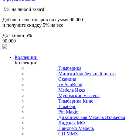
-5% на любой заказ!
Добавьте еще товаров на сумму
90 000
и получите скидку
5% на все
До скидки
5%
90 000
Коллекции
Коллекции
Тимберика
Минский мебельный центр
Скандия
тм SanRemi
Мебель Икея
Муромские мастера
Тимберика Кидс
Тимберс
Pin Magic
Дизайнерская Мебель Этажерка
Лидская МФ
Панормо Мебель
СП ММZ