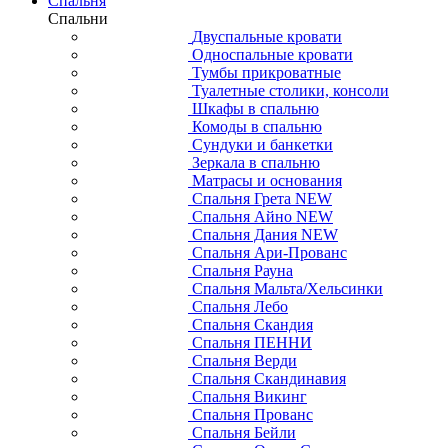
Спальня
Спальни
Двуспальные кровати
Односпальные кровати
Тумбы прикроватные
Туалетные столики, консоли
Шкафы в спальню
Комоды в спальню
Сундуки и банкетки
Зеркала в спальню
Матрасы и основания
Спальня Грета NEW
Спальня Айно NEW
Спальня Дания NEW
Спальня Ари-Прованс
Спальня Рауна
Спальня Мальта/Хельсинки
Спальня Лебо
Спальня Скандия
Спальня ПЕННИ
Спальня Верди
Спальня Скандинавия
Спальня Викинг
Спальня Прованс
Спальня Бейли