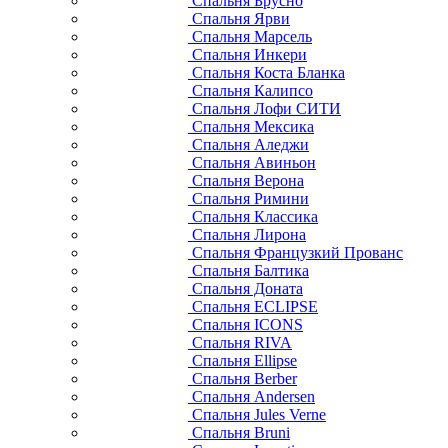
Спальня Брусно
Спальня Ярви
Спальня Марсель
Спальня Инкери
Спальня Коста Бланка
Спальня Калипсо
Спальня Лофи СИТИ
Спальня Мексика
Спальня Аледжи
Спальня Авиньон
Спальня Верона
Спальня Римини
Спальня Классика
Спальня Лирона
Спальня Французкий Прованс
Спальня Балтика
Спальня Доната
Спальня ECLIPSE
Спальня ICONS
Спальня RIVA
Спальня Ellipse
Спальня Berber
Спальня Andersen
Спальня Jules Verne
Спальня Bruni