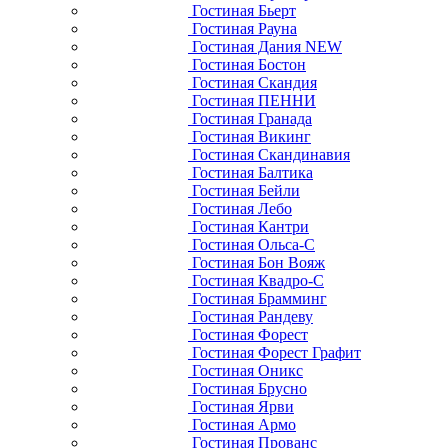
Гостиная Бьерт
Гостиная Рауна
Гостиная Дания NEW
Гостиная Бостон
Гостиная Скандия
Гостиная ПЕННИ
Гостиная Гранада
Гостиная Викинг
Гостиная Скандинавия
Гостиная Балтика
Гостиная Бейли
Гостиная Лебо
Гостиная Кантри
Гостиная Ольса-С
Гостиная Бон Вояж
Гостиная Квадро-С
Гостиная Брамминг
Гостиная Рандеву
Гостиная Форест
Гостиная Форест Графит
Гостиная Оникс
Гостиная Брусно
Гостиная Ярви
Гостиная Армо
Гостиная Прованс