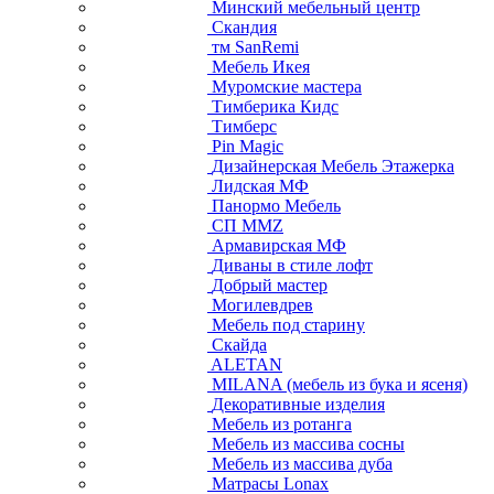
Минский мебельный центр
Скандия
тм SanRemi
Мебель Икея
Муромские мастера
Тимберика Кидс
Тимберс
Pin Magic
Дизайнерская Мебель Этажерка
Лидская МФ
Панормо Мебель
СП ММZ
Армавирская МФ
Диваны в стиле лофт
Добрый мастер
Могилевдрев
Мебель под старину
Скайда
ALETAN
MILANA (мебель из бука и ясеня)
Декоративные изделия
Мебель из ротанга
Мебель из массива сосны
Мебель из массива дуба
Матрасы Lonax