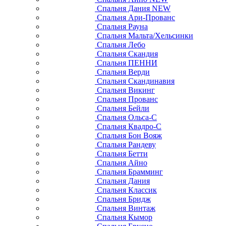
Спальня Дания NEW
Спальня Ари-Прованс
Спальня Рауна
Спальня Мальта/Хельсинки
Спальня Лебо
Спальня Скандия
Спальня ПЕННИ
Спальня Верди
Спальня Скандинавия
Спальня Викинг
Спальня Прованс
Спальня Бейли
Спальня Ольса-С
Спальня Квадро-С
Спальня Бон Вояж
Спальня Рандеву
Спальня Бетти
Спальня Айно
Спальня Брамминг
Спальня Дания
Спальня Классик
Спальня Бридж
Спальня Винтаж
Спальня Кымор