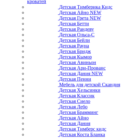
кроватей
Детская Тимберика Кидс
Детская Айно NEW
Детская Грета NEW
Детская Бетти
Детская Рандеву
Детская Ольса-С
Детская Бейли
Детская Рауна
Детская Бридж
Детская Кымор
Детская Авиньон
Детская Ари-Прованс
Детская Дания NEW
Детская Пенни
Мебель для детской Скандия
Детская Хельсинки
Детская Классик
Детская Сиело
Детская Лебо
Детская Брамминг
Детская Айно
Детская Дания
Детская Тимберс кидс
Детская Коста Бланка