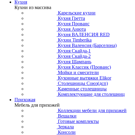
Кухня
Кухни из массива
Карельские кухни
Кухня Гретта
Кухня Прованс
Кухня Анюта
Кухня ВАЛЕНСИЯ RED
Кухни Timberika
Кухня Валенсия (Барселона)
Кухня Скайда-1
Кухня Скайда-2
Кухня Шампань
Кухня Классик (Прованс)
Мойки и смесители
Кухонные вытяжки Elikor
Столешницы Союз(дсп)
Каменные столешницы
Комплектующие для столешниц
Прихожая
Мебель для прихожей
Коллекции мебели для прихожей
Вешалки
Готовые комплекты
Зеркала
Консоли