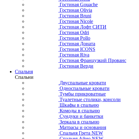
Гостиная Gouache
Гостиная Olivia
Гостиная Bruni
Гостиная Nicole
Гостиная Лофт СИТИ
Гостиная Odri
Гостиная Pollo
Гостиная Доната
Гостиная ICONS
Гостиная Riva
Гостиная Французкий Прованс
Гостиная Верди
Спальня
Спальни
Двуспальные кровати
Односпальные кровати
Тумбы прикроватные
Туалетные столики, консоли
Шкафы в спальню
Комоды в спальню
Сундуки и банкетки
Зеркала в спальню
Матрасы и основания
Спальня Грета NEW
Спальня Айно NEW