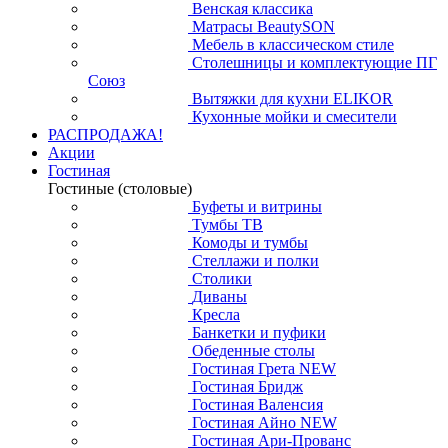
Венская классика
Матрасы BeautySON
Мебель в классическом стиле
Столешницы и комплектующие ПГ
Союз
Вытяжки для кухни ELIKOR
Кухонные мойки и смесители
РАСПРОДАЖА!
Акции
Гостиная
Гостиные (столовые)
Буфеты и витрины
Тумбы ТВ
Комоды и тумбы
Стеллажи и полки
Столики
Диваны
Кресла
Банкетки и пуфики
Обеденные столы
Гостиная Грета NEW
Гостиная Бридж
Гостиная Валенсия
Гостиная Айно NEW
Гостиная Ари-Прованс