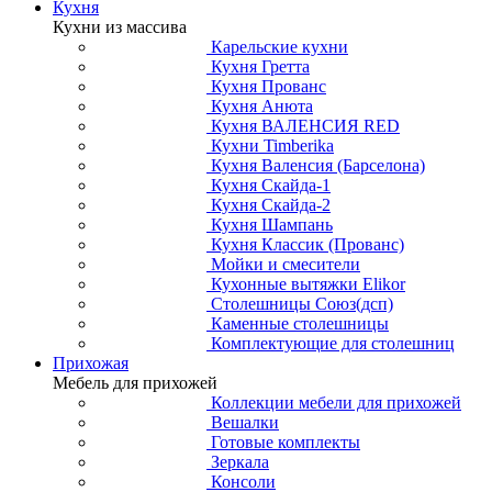
Кухня
Кухни из массива
Карельские кухни
Кухня Гретта
Кухня Прованс
Кухня Анюта
Кухня ВАЛЕНСИЯ RED
Кухни Timberika
Кухня Валенсия (Барселона)
Кухня Скайда-1
Кухня Скайда-2
Кухня Шампань
Кухня Классик (Прованс)
Мойки и смесители
Кухонные вытяжки Elikor
Столешницы Союз(дсп)
Каменные столешницы
Комплектующие для столешниц
Прихожая
Мебель для прихожей
Коллекции мебели для прихожей
Вешалки
Готовые комплекты
Зеркала
Консоли