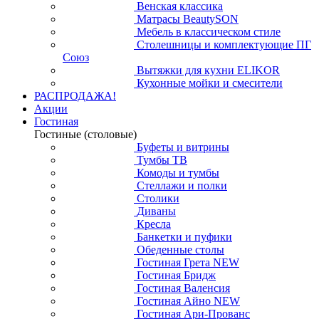
Венская классика
Матрасы BeautySON
Мебель в классическом стиле
Столешницы и комплектующие ПГ
Союз
Вытяжки для кухни ELIKOR
Кухонные мойки и смесители
РАСПРОДАЖА!
Акции
Гостиная
Гостиные (столовые)
Буфеты и витрины
Тумбы ТВ
Комоды и тумбы
Стеллажи и полки
Столики
Диваны
Кресла
Банкетки и пуфики
Обеденные столы
Гостиная Грета NEW
Гостиная Бридж
Гостиная Валенсия
Гостиная Айно NEW
Гостиная Ари-Прованс