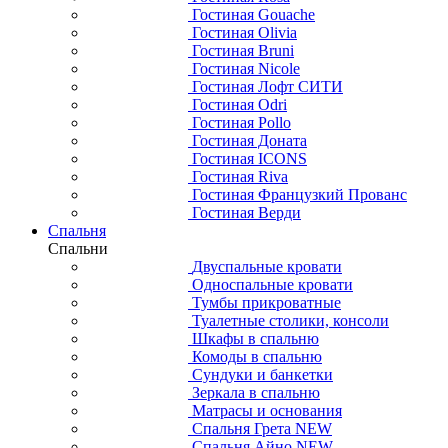
Гостиная Gouache
Гостиная Olivia
Гостиная Bruni
Гостиная Nicole
Гостиная Лофт СИТИ
Гостиная Odri
Гостиная Pollo
Гостиная Доната
Гостиная ICONS
Гостиная Riva
Гостиная Французкий Прованс
Гостиная Верди
Спальня
Спальни
Двуспальные кровати
Односпальные кровати
Тумбы прикроватные
Туалетные столики, консоли
Шкафы в спальню
Комоды в спальню
Сундуки и банкетки
Зеркала в спальню
Матрасы и основания
Спальня Грета NEW
Спальня Айно NEW