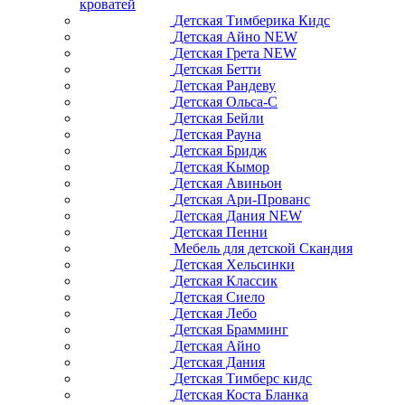
кроватей
Детская Тимберика Кидс
Детская Айно NEW
Детская Грета NEW
Детская Бетти
Детская Рандеву
Детская Ольса-С
Детская Бейли
Детская Рауна
Детская Бридж
Детская Кымор
Детская Авиньон
Детская Ари-Прованс
Детская Дания NEW
Детская Пенни
Мебель для детской Скандия
Детская Хельсинки
Детская Классик
Детская Сиело
Детская Лебо
Детская Брамминг
Детская Айно
Детская Дания
Детская Тимберс кидс
Детская Коста Бланка