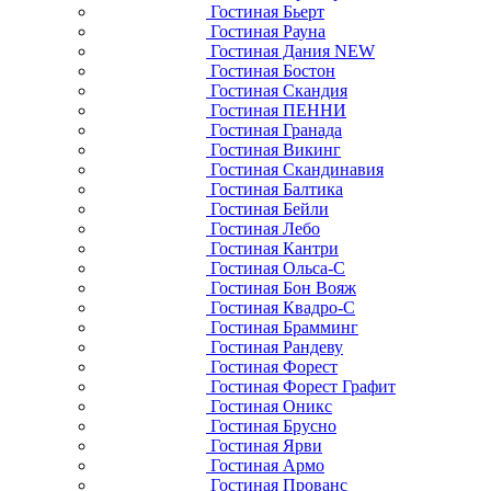
Гостиная Бьерт
Гостиная Рауна
Гостиная Дания NEW
Гостиная Бостон
Гостиная Скандия
Гостиная ПЕННИ
Гостиная Гранада
Гостиная Викинг
Гостиная Скандинавия
Гостиная Балтика
Гостиная Бейли
Гостиная Лебо
Гостиная Кантри
Гостиная Ольса-С
Гостиная Бон Вояж
Гостиная Квадро-С
Гостиная Брамминг
Гостиная Рандеву
Гостиная Форест
Гостиная Форест Графит
Гостиная Оникс
Гостиная Брусно
Гостиная Ярви
Гостиная Армо
Гостиная Прованс