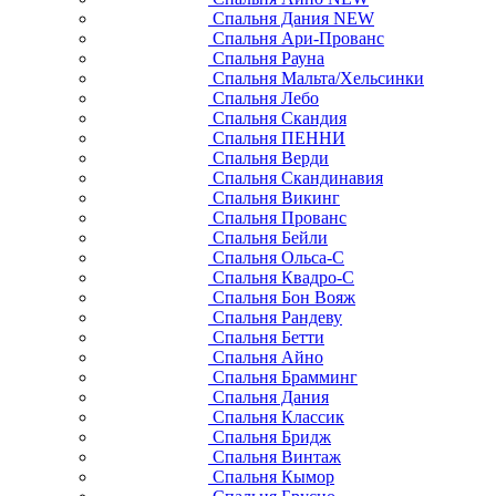
Спальня Дания NEW
Спальня Ари-Прованс
Спальня Рауна
Спальня Мальта/Хельсинки
Спальня Лебо
Спальня Скандия
Спальня ПЕННИ
Спальня Верди
Спальня Скандинавия
Спальня Викинг
Спальня Прованс
Спальня Бейли
Спальня Ольса-С
Спальня Квадро-С
Спальня Бон Вояж
Спальня Рандеву
Спальня Бетти
Спальня Айно
Спальня Брамминг
Спальня Дания
Спальня Классик
Спальня Бридж
Спальня Винтаж
Спальня Кымор