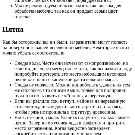
силикон, так как он забивает поры древесины.
Мы не рекомендуем пользоваться также воском для
обработки мебели, так как он придает серый цвет
отделке.
Пятна
Как бы осторожны вы ни были, загрязнители могут попасть
на поверхность вашей деревянной мебели. Некоторые из них
можно убрать самостоятельно.
Следы воды. Часто они исчезают самопроизвольно, но
если видны через месяц после того, как вы разлили воду,
попробуйте протереть это место небольшим кусочком
белой х/б ткани с капелькой растительного масла.
Следы от горячего. Можно попробовать удалить их тем
же способом, что описан выше, только для полировки
нужно использовать не х/б ткань, а шерстяную.
Если вы разлили сок, кетчуп, майонез на деревянную
столешницу, незамедлительно вытрите их, стараясь,
чтобы грязь не проникла в структуру древесины.
Воск, стеарин, смола. Удалить получится только свежее
пятно. Заверните кусочек льда в салфетку и протрите
место загрязнения. Когда вещество затвердеет,
соскребите его антипригарным шпателем.