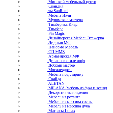
Минский мебельный центр
Скандия
тм SanRemi
Мебель Икея
Муромские мастера
Тимберика Кидс
Тимберс
Pin Magic
Дизайнерская Мебель Этажерка
Лидская МФ
Панормо Мебель
СП ММZ
Армавирская МФ
Диваны в стиле лофт
Добрый мастер
Могилевдрев
Мебель под старину
Скайда
ALETAN
MILANA (мебель из бука и ясеня)
Декоративные изделия
Мебель из ротанга
Мебель из массива сосны
Мебель из массива дуба
Матрасы Lonax