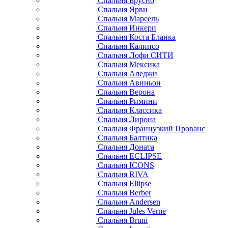
Спальня Брусно
Спальня Ярви
Спальня Марсель
Спальня Инкери
Спальня Коста Бланка
Спальня Калипсо
Спальня Лофи СИТИ
Спальня Мексика
Спальня Аледжи
Спальня Авиньон
Спальня Верона
Спальня Римини
Спальня Классика
Спальня Лирона
Спальня Французкий Прованс
Спальня Балтика
Спальня Доната
Спальня ECLIPSE
Спальня ICONS
Спальня RIVA
Спальня Ellipse
Спальня Berber
Спальня Andersen
Спальня Jules Verne
Спальня Bruni