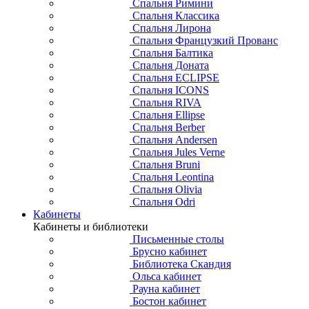
Спальня Римини
Спальня Классика
Спальня Лирона
Спальня Французкий Прованс
Спальня Балтика
Спальня Доната
Спальня ECLIPSE
Спальня ICONS
Спальня RIVA
Спальня Ellipse
Спальня Berber
Спальня Andersen
Спальня Jules Verne
Спальня Bruni
Спальня Leontina
Спальня Olivia
Спальня Odri
Кабинеты
Кабинеты и библиотеки
Письменные столы
Брусно кабинет
Библиотека Скандия
Ольса кабинет
Рауна кабинет
Бостон кабинет