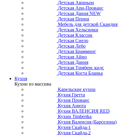
Детская Авиньон
Детская Ари-Прованс
Детская Дания NEW
Детская Пенни
Мебель для детской Скандия
Детская Хельсинки
Детская Классик
Детская Сиело
Детская Лебо
Детская Брамминг
Детская Айно
Детская Дания
Детская Тимберс кидс
Детская Коста Бланка
Кухня
Кухни из массива
Карельские кухни
Кухня Гретта
Кухня Прованс
Кухня Анюта
Кухня ВАЛЕНСИЯ RED
Кухни Timberika
Кухня Валенсия (Барселона)
Кухня Скайда-1
Кухня Скайда-2