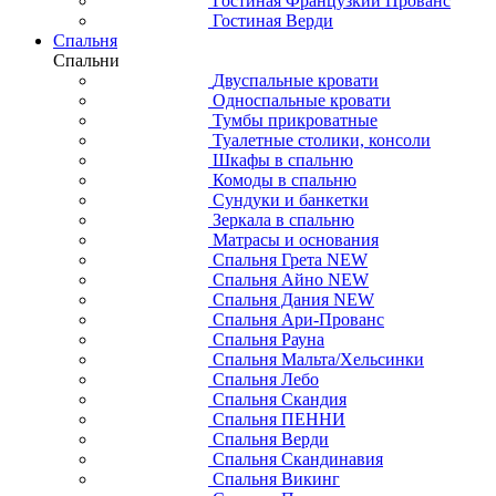
Гостиная Французкий Прованс
Гостиная Верди
Спальня
Спальни
Двуспальные кровати
Односпальные кровати
Тумбы прикроватные
Туалетные столики, консоли
Шкафы в спальню
Комоды в спальню
Сундуки и банкетки
Зеркала в спальню
Матрасы и основания
Спальня Грета NEW
Спальня Айно NEW
Спальня Дания NEW
Спальня Ари-Прованс
Спальня Рауна
Спальня Мальта/Хельсинки
Спальня Лебо
Спальня Скандия
Спальня ПЕННИ
Спальня Верди
Спальня Скандинавия
Спальня Викинг