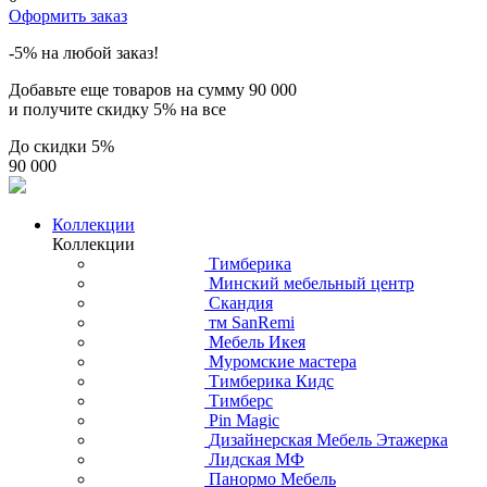
Оформить заказ
-5% на любой заказ!
Добавьте еще товаров на сумму
90 000
и получите скидку
5% на все
До скидки
5%
90 000
Коллекции
Коллекции
Тимберика
Минский мебельный центр
Скандия
тм SanRemi
Мебель Икея
Муромские мастера
Тимберика Кидс
Тимберс
Pin Magic
Дизайнерская Мебель Этажерка
Лидская МФ
Панормо Мебель