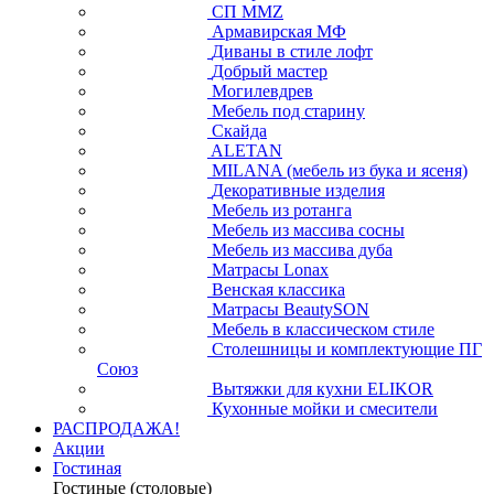
СП ММZ
Армавирская МФ
Диваны в стиле лофт
Добрый мастер
Могилевдрев
Мебель под старину
Скайда
ALETAN
MILANA (мебель из бука и ясеня)
Декоративные изделия
Мебель из ротанга
Мебель из массива сосны
Мебель из массива дуба
Матрасы Lonax
Венская классика
Матрасы BeautySON
Мебель в классическом стиле
Столешницы и комплектующие ПГ
Союз
Вытяжки для кухни ELIKOR
Кухонные мойки и смесители
РАСПРОДАЖА!
Акции
Гостиная
Гостиные (столовые)