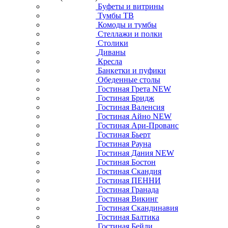
Буфеты и витрины
Тумбы ТВ
Комоды и тумбы
Стеллажи и полки
Столики
Диваны
Кресла
Банкетки и пуфики
Обеденные столы
Гостиная Грета NEW
Гостиная Бридж
Гостиная Валенсия
Гостиная Айно NEW
Гостиная Ари-Прованс
Гостиная Бьерт
Гостиная Рауна
Гостиная Дания NEW
Гостиная Бостон
Гостиная Скандия
Гостиная ПЕННИ
Гостиная Гранада
Гостиная Викинг
Гостиная Скандинавия
Гостиная Балтика
Гостиная Бейли