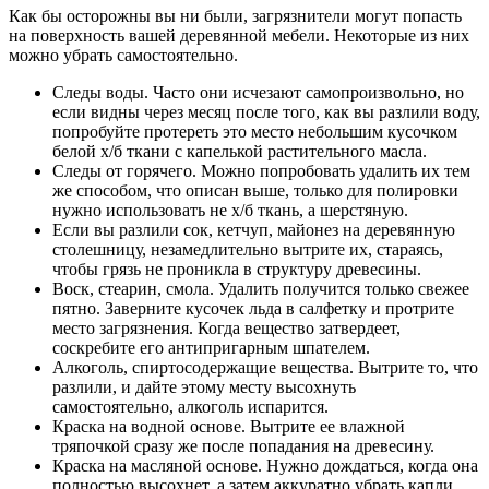
Как бы осторожны вы ни были, загрязнители могут попасть
на поверхность вашей деревянной мебели. Некоторые из них
можно убрать самостоятельно.
Следы воды. Часто они исчезают самопроизвольно, но
если видны через месяц после того, как вы разлили воду,
попробуйте протереть это место небольшим кусочком
белой х/б ткани с капелькой растительного масла.
Следы от горячего. Можно попробовать удалить их тем
же способом, что описан выше, только для полировки
нужно использовать не х/б ткань, а шерстяную.
Если вы разлили сок, кетчуп, майонез на деревянную
столешницу, незамедлительно вытрите их, стараясь,
чтобы грязь не проникла в структуру древесины.
Воск, стеарин, смола. Удалить получится только свежее
пятно. Заверните кусочек льда в салфетку и протрите
место загрязнения. Когда вещество затвердеет,
соскребите его антипригарным шпателем.
Алкоголь, спиртосодержащие вещества. Вытрите то, что
разлили, и дайте этому месту высохнуть
самостоятельно, алкоголь испарится.
Краска на водной основе. Вытрите ее влажной
тряпочкой сразу же после попадания на древесину.
Краска на масляной основе. Нужно дождаться, когда она
полностью высохнет, а затем аккуратно убрать капли