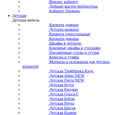
Викинг кабинет
Добрый мастер библиотека
Кабинет Прованс
Детская
Детская мебель
Кровати домики
Детские кровати
Кровати односпальные
Кровати-диваны
Шкафы в детскую
Книжные шкафы и стеллажи
Письменные столы и стулья
Комоды и тумбы
Матрасы и основания для детских
кроватей
Детская Тимберика Кидс
Детская Айно NEW
Детская Грета NEW
Детская Бетти
Детская Рандеву
Детская Ольса-С
Детская Бейли
Детская Рауна
Детская Бридж
Детская Кымор