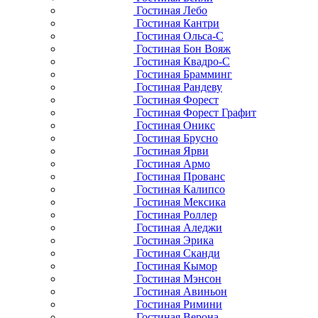
Гостиная Лебо
Гостиная Кантри
Гостиная Ольса-С
Гостиная Бон Вояж
Гостиная Квадро-С
Гостиная Брамминг
Гостиная Рандеву
Гостиная Форест
Гостиная Форест Графит
Гостиная Оникс
Гостиная Брусно
Гостиная Ярви
Гостиная Армо
Гостиная Прованс
Гостиная Калипсо
Гостиная Мексика
Гостиная Роллер
Гостиная Аледжи
Гостиная Эрика
Гостиная Сканди
Гостиная Кымор
Гостиная Мэнсон
Гостиная Авиньон
Гостиная Римини
Гостиная Верона