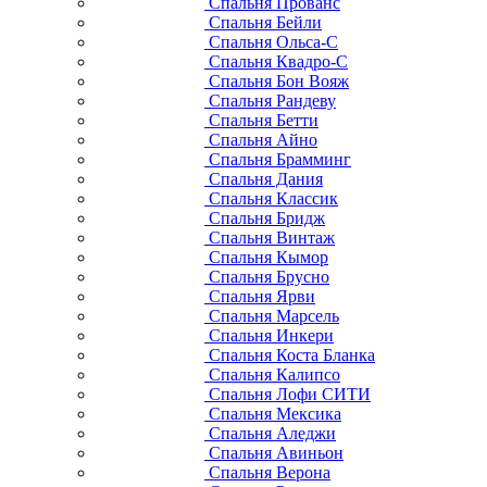
Спальня Прованс
Спальня Бейли
Спальня Ольса-С
Спальня Квадро-С
Спальня Бон Вояж
Спальня Рандеву
Спальня Бетти
Спальня Айно
Спальня Брамминг
Спальня Дания
Спальня Классик
Спальня Бридж
Спальня Винтаж
Спальня Кымор
Спальня Брусно
Спальня Ярви
Спальня Марсель
Спальня Инкери
Спальня Коста Бланка
Спальня Калипсо
Спальня Лофи СИТИ
Спальня Мексика
Спальня Аледжи
Спальня Авиньон
Спальня Верона