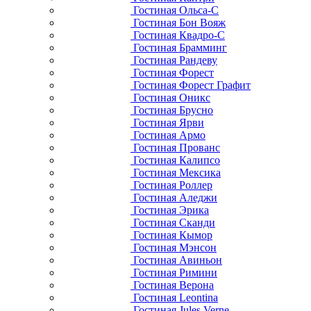
Гостиная Ольса-С
Гостиная Бон Вояж
Гостиная Квадро-С
Гостиная Брамминг
Гостиная Рандеву
Гостиная Форест
Гостиная Форест Графит
Гостиная Оникс
Гостиная Брусно
Гостиная Ярви
Гостиная Армо
Гостиная Прованс
Гостиная Калипсо
Гостиная Мексика
Гостиная Роллер
Гостиная Аледжи
Гостиная Эрика
Гостиная Сканди
Гостиная Кымор
Гостиная Мэнсон
Гостиная Авиньон
Гостиная Римини
Гостиная Верона
Гостиная Leontina
Гостиная Jules Verne