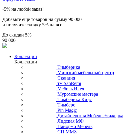
-5% на любой заказ!
Добавьте еще товаров на сумму
90 000
и получите скидку
5% на все
До скидки
5%
90 000
Коллекции
Коллекции
Тимберика
Минский мебельный центр
Скандия
тм SanRemi
Мебель Икея
Муромские мастера
Тимберика Кидс
Тимберс
Pin Magic
Дизайнерская Мебель Этажерка
Лидская МФ
Панормо Мебель
СП ММZ