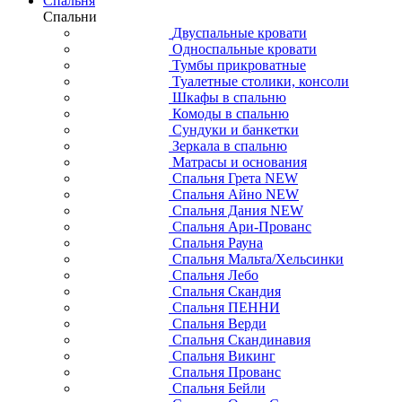
Спальня
Спальни
Двуспальные кровати
Односпальные кровати
Тумбы прикроватные
Туалетные столики, консоли
Шкафы в спальню
Комоды в спальню
Сундуки и банкетки
Зеркала в спальню
Матрасы и основания
Спальня Грета NEW
Спальня Айно NEW
Спальня Дания NEW
Спальня Ари-Прованс
Спальня Рауна
Спальня Мальта/Хельсинки
Спальня Лебо
Спальня Скандия
Спальня ПЕННИ
Спальня Верди
Спальня Скандинавия
Спальня Викинг
Спальня Прованс
Спальня Бейли