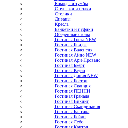
Комоды и тумбы
Стеллажи и полки
Столики
Диваны
Кресла
Банкетки и пуфики
Обеденные столы
Гостиная Грета NEW
Гостиная Бридж
Гостиная Валенсия
Гостиная Айно NEW
Гостиная Ари-Прованс
Гостиная Бьерт
Гостиная Рауна
Гостиная Дания NEW
Гостиная Бостон
Гостиная Скандия
Гостиная ПЕННИ
Гостиная Гранада
Гостиная Викинг
Гостиная Скандинавия
Гостиная Балтика
Гостиная Бейли
Гостиная Лебо
Гостиная Кантри