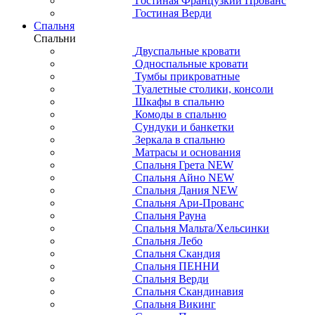
Гостиная Французкий Прованс
Гостиная Верди
Спальня
Спальни
Двуспальные кровати
Односпальные кровати
Тумбы прикроватные
Туалетные столики, консоли
Шкафы в спальню
Комоды в спальню
Сундуки и банкетки
Зеркала в спальню
Матрасы и основания
Спальня Грета NEW
Спальня Айно NEW
Спальня Дания NEW
Спальня Ари-Прованс
Спальня Рауна
Спальня Мальта/Хельсинки
Спальня Лебо
Спальня Скандия
Спальня ПЕННИ
Спальня Верди
Спальня Скандинавия
Спальня Викинг