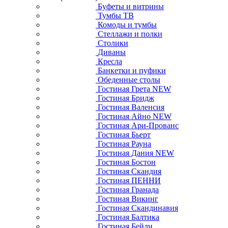
Буфеты и витрины
Тумбы ТВ
Комоды и тумбы
Стеллажи и полки
Столики
Диваны
Кресла
Банкетки и пуфики
Обеденные столы
Гостиная Грета NEW
Гостиная Бридж
Гостиная Валенсия
Гостиная Айно NEW
Гостиная Ари-Прованс
Гостиная Бьерт
Гостиная Рауна
Гостиная Дания NEW
Гостиная Бостон
Гостиная Скандия
Гостиная ПЕННИ
Гостиная Гранада
Гостиная Викинг
Гостиная Скандинавия
Гостиная Балтика
Гостиная Бейли