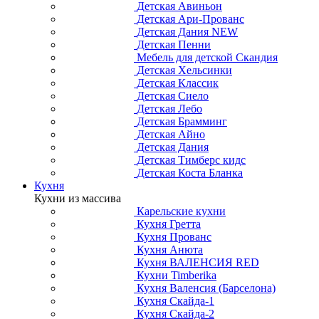
Детская Авиньон
Детская Ари-Прованс
Детская Дания NEW
Детская Пенни
Мебель для детской Скандия
Детская Хельсинки
Детская Классик
Детская Сиело
Детская Лебо
Детская Брамминг
Детская Айно
Детская Дания
Детская Тимберс кидс
Детская Коста Бланка
Кухня
Кухни из массива
Карельские кухни
Кухня Гретта
Кухня Прованс
Кухня Анюта
Кухня ВАЛЕНСИЯ RED
Кухни Timberika
Кухня Валенсия (Барселона)
Кухня Скайда-1
Кухня Скайда-2