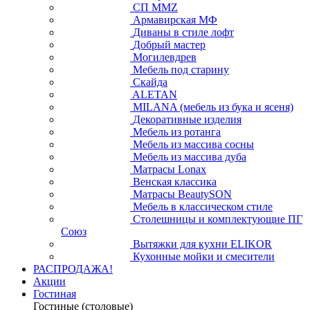
СП ММZ
Армавирская МФ
Диваны в стиле лофт
Добрый мастер
Могилевдрев
Мебель под старину
Скайда
ALETAN
MILANA (мебель из бука и ясеня)
Декоративные изделия
Мебель из ротанга
Мебель из массива сосны
Мебель из массива дуба
Матрасы Lonax
Венская классика
Матрасы BeautySON
Мебель в классическом стиле
Столешницы и комплектующие ПГ
Союз
Вытяжки для кухни ELIKOR
Кухонные мойки и смесители
РАСПРОДАЖА!
Акции
Гостиная
Гостиные (столовые)