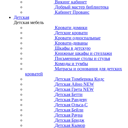
Викинг кабинет
Добрый мастер библиотека
Кабинет Прованс
Детская
Детская мебель
Кровати домики
Детские кровати
Кровати односпальные
Кровати-диваны
Шкафы в детскую
Книжные шкафы и стеллажи
Письменные столы и стулья
Комоды и тумбы
Матрасы и основания для детских
кроватей
Детская Тимберика Кидс
Детская Айно NEW
Детская Грета NEW
Детская Бетти
Детская Рандеву
Детская Ольса-С
Детская Бейли
Детская Рауна
Детская Бридж
Детская Кымор