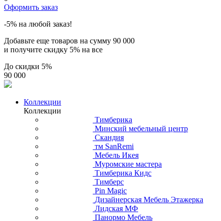
Оформить заказ
-5% на любой заказ!
Добавьте еще товаров на сумму
90 000
и получите скидку
5% на все
До скидки
5%
90 000
Коллекции
Коллекции
Тимберика
Минский мебельный центр
Скандия
тм SanRemi
Мебель Икея
Муромские мастера
Тимберика Кидс
Тимберс
Pin Magic
Дизайнерская Мебель Этажерка
Лидская МФ
Панормо Мебель