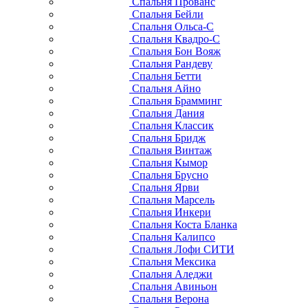
Спальня Прованс
Спальня Бейли
Спальня Ольса-С
Спальня Квадро-С
Спальня Бон Вояж
Спальня Рандеву
Спальня Бетти
Спальня Айно
Спальня Брамминг
Спальня Дания
Спальня Классик
Спальня Бридж
Спальня Винтаж
Спальня Кымор
Спальня Брусно
Спальня Ярви
Спальня Марсель
Спальня Инкери
Спальня Коста Бланка
Спальня Калипсо
Спальня Лофи СИТИ
Спальня Мексика
Спальня Аледжи
Спальня Авиньон
Спальня Верона