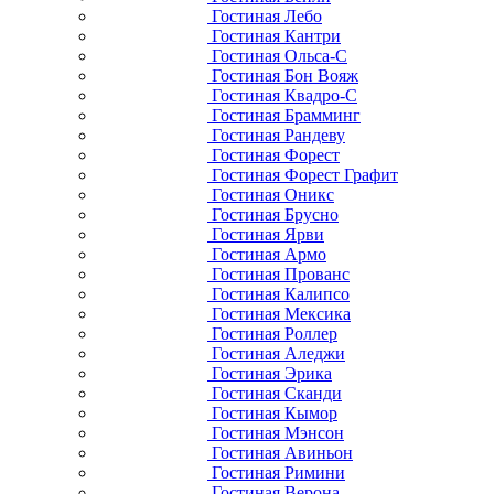
Гостиная Лебо
Гостиная Кантри
Гостиная Ольса-С
Гостиная Бон Вояж
Гостиная Квадро-С
Гостиная Брамминг
Гостиная Рандеву
Гостиная Форест
Гостиная Форест Графит
Гостиная Оникс
Гостиная Брусно
Гостиная Ярви
Гостиная Армо
Гостиная Прованс
Гостиная Калипсо
Гостиная Мексика
Гостиная Роллер
Гостиная Аледжи
Гостиная Эрика
Гостиная Сканди
Гостиная Кымор
Гостиная Мэнсон
Гостиная Авиньон
Гостиная Римини
Гостиная Верона