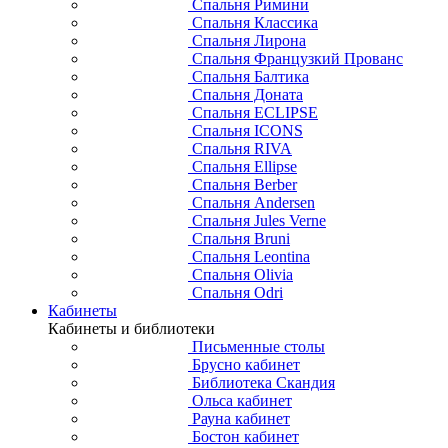
Спальня Римини
Спальня Классика
Спальня Лирона
Спальня Французкий Прованс
Спальня Балтика
Спальня Доната
Спальня ECLIPSE
Спальня ICONS
Спальня RIVA
Спальня Ellipse
Спальня Berber
Спальня Andersen
Спальня Jules Verne
Спальня Bruni
Спальня Leontina
Спальня Olivia
Спальня Odri
Кабинеты
Кабинеты и библиотеки
Письменные столы
Брусно кабинет
Библиотека Скандия
Ольса кабинет
Рауна кабинет
Бостон кабинет