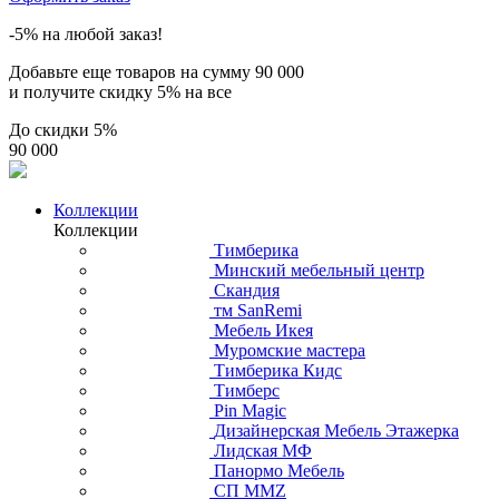
-5% на любой заказ!
Добавьте еще товаров на сумму
90 000
и получите скидку
5% на все
До скидки
5%
90 000
Коллекции
Коллекции
Тимберика
Минский мебельный центр
Скандия
тм SanRemi
Мебель Икея
Муромские мастера
Тимберика Кидс
Тимберс
Pin Magic
Дизайнерская Мебель Этажерка
Лидская МФ
Панормо Мебель
СП ММZ