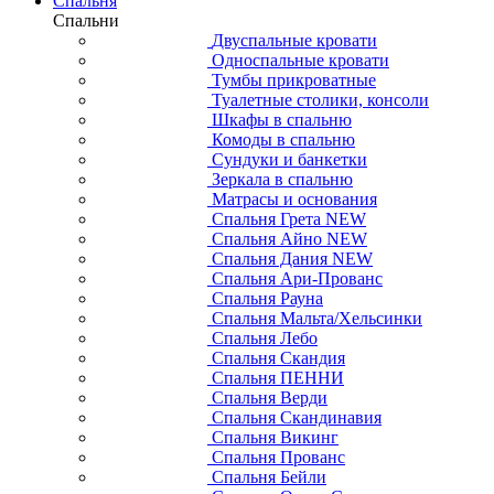
Спальня
Спальни
Двуспальные кровати
Односпальные кровати
Тумбы прикроватные
Туалетные столики, консоли
Шкафы в спальню
Комоды в спальню
Сундуки и банкетки
Зеркала в спальню
Матрасы и основания
Спальня Грета NEW
Спальня Айно NEW
Спальня Дания NEW
Спальня Ари-Прованс
Спальня Рауна
Спальня Мальта/Хельсинки
Спальня Лебо
Спальня Скандия
Спальня ПЕННИ
Спальня Верди
Спальня Скандинавия
Спальня Викинг
Спальня Прованс
Спальня Бейли