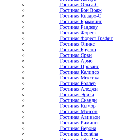
Гостиная Ольса-С
Гостиная Бон Вояж
Гостиная Квадро-С
Гостиная Брамминг
Гостиная Рандеву
Гостиная Форест
Гостиная Форест Графит
Гостиная Оникс
Гостиная Брусно
Гостиная Ярви
Гостиная Армо
Гостиная Прованс
Гостиная Калипсо
Гостиная Мексика
Гостиная Роллер
Гостиная Аледжи
Гостиная Эрика
Гостиная Сканди
Гостиная Кымор
Гостиная Мэнсон
Гостиная Авиньон
Гостиная Римини
Гостиная Верона
Гостиная Leontina
Гостиная Jules Verne