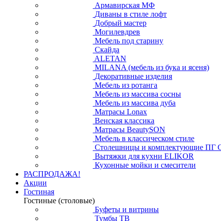
Армавирская МФ
Диваны в стиле лофт
Добрый мастер
Могилевдрев
Мебель под старину
Скайда
ALETAN
MILANA (мебель из бука и ясеня)
Декоративные изделия
Мебель из ротанга
Мебель из массива сосны
Мебель из массива дуба
Матрасы Lonax
Венская классика
Матрасы BeautySON
Мебель в классическом стиле
Столешницы и комплектующие ПГ 
Вытяжки для кухни ELIKOR
Кухонные мойки и смесители
РАСПРОДАЖА!
Акции
Гостиная
Гостиные (столовые)
Буфеты и витрины
Тумбы ТВ