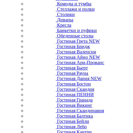
Комоды и тумбы
Стеллажи и полки
Столики
Диваны
Кресла
Банкетки и пуфики
Обеденные столы
Гостиная Грета NEW
Гостиная Бридж
Гостиная Валенсия
Гостиная Айно NEW
Гостиная Ари-Прованс
Гостиная Бьерт
Гостиная Рауна
Гостиная Дания NEW
Гостиная Бостон
Гостиная Скандия
Гостиная ПЕННИ
Гостиная Гранада
Гостиная Викинг
Гостиная Скандинавия
Гостиная Балтика
Гостиная Бейли
Гостиная Лебо
Гостиная Кантри