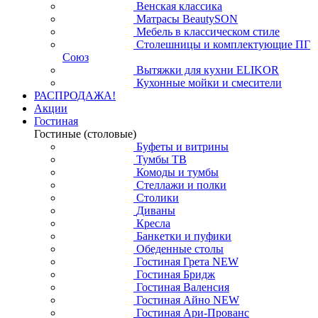
Венская классика
Матрасы BeautySON
Мебель в классическом стиле
Столешницы и комплектующие ПГ
Союз
Вытяжки для кухни ELIKOR
Кухонные мойки и смесители
РАСПРОДАЖА!
Акции
Гостиная
Гостиные (столовые)
Буфеты и витрины
Тумбы ТВ
Комоды и тумбы
Стеллажи и полки
Столики
Диваны
Кресла
Банкетки и пуфики
Обеденные столы
Гостиная Грета NEW
Гостиная Бридж
Гостиная Валенсия
Гостиная Айно NEW
Гостиная Ари-Прованс