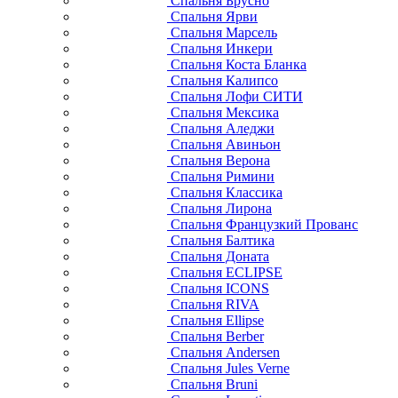
Спальня Брусно
Спальня Ярви
Спальня Марсель
Спальня Инкери
Спальня Коста Бланка
Спальня Калипсо
Спальня Лофи СИТИ
Спальня Мексика
Спальня Аледжи
Спальня Авиньон
Спальня Верона
Спальня Римини
Спальня Классика
Спальня Лирона
Спальня Французкий Прованс
Спальня Балтика
Спальня Доната
Спальня ECLIPSE
Спальня ICONS
Спальня RIVA
Спальня Ellipse
Спальня Berber
Спальня Andersen
Спальня Jules Verne
Спальня Bruni