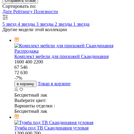
Отправить отзыв
Сортировать по:
Дате
Рейтингу
Полезности
5 звезд
4 звезды
3 звезды
2 звезды
1 звезда
Другие модели этой коллекции
Распродажа
Комплект мебели для прихожей Скандинавия
1600
400
2200
67 546
72 630
-
7
%
Товар в корзине
в корзину
Бесцветный лак
Выберите цвет:
Варианты отделки :
Бесцветный лак
Тумба под ТВ Скандинавия угловая
1200
600
700