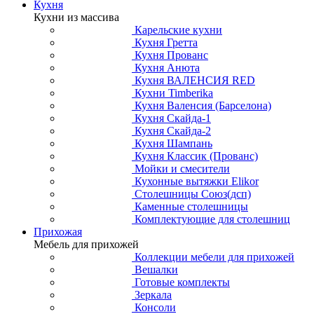
Кухня
Кухни из массива
Карельские кухни
Кухня Гретта
Кухня Прованс
Кухня Анюта
Кухня ВАЛЕНСИЯ RED
Кухни Timberika
Кухня Валенсия (Барселона)
Кухня Скайда-1
Кухня Скайда-2
Кухня Шампань
Кухня Классик (Прованс)
Мойки и смесители
Кухонные вытяжки Elikor
Столешницы Союз(дсп)
Каменные столешницы
Комплектующие для столешниц
Прихожая
Мебель для прихожей
Коллекции мебели для прихожей
Вешалки
Готовые комплекты
Зеркала
Консоли