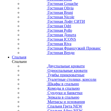
Гостиная Gouache
Гостиная Olivia
Гостиная Bruni
Гостиная Nicole
Гостиная Лофт СИТИ
Гостиная Odri
Гостиная Pollo
Гостиная Доната
Гостиная ICONS
Гостиная Riva
Гостиная Французкий Прованс
Гостиная Верди
Спальня
Спальни
Двуспальные кровати
Односпальные кровати
Тумбы прикроватные
Туалетные столики, консоли
Шкафы в спальню
Комоды в спальню
Сундуки и банкетки
Зеркала в спальню
Матрасы и основания
Спальня Грета NEW
Спальня Айно NEW