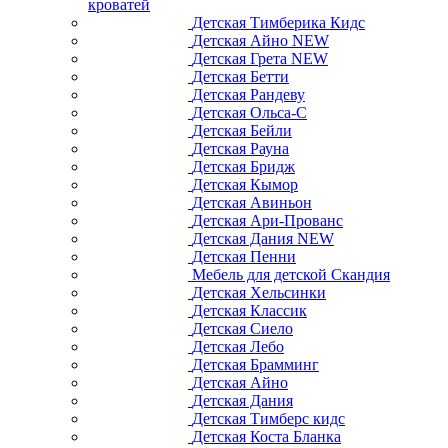
кроватей
Детская Тимберика Кидс
Детская Айно NEW
Детская Грета NEW
Детская Бетти
Детская Рандеву
Детская Ольса-С
Детская Бейли
Детская Рауна
Детская Бридж
Детская Кымор
Детская Авиньон
Детская Ари-Прованс
Детская Дания NEW
Детская Пенни
Мебель для детской Скандия
Детская Хельсинки
Детская Классик
Детская Сиело
Детская Лебо
Детская Брамминг
Детская Айно
Детская Дания
Детская Тимберс кидс
Детская Коста Бланка