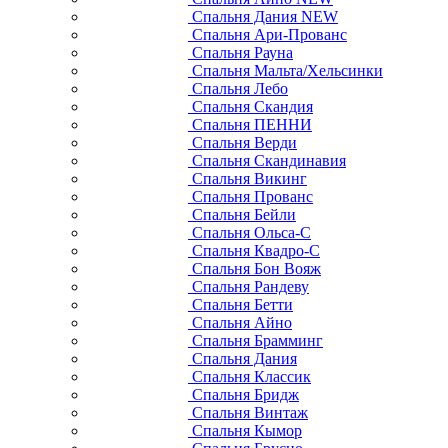
Спальня Дания NEW
Спальня Ари-Прованс
Спальня Рауна
Спальня Мальта/Хельсинки
Спальня Лебо
Спальня Скандия
Спальня ПЕННИ
Спальня Верди
Спальня Скандинавия
Спальня Викинг
Спальня Прованс
Спальня Бейли
Спальня Ольса-С
Спальня Квадро-С
Спальня Бон Вояж
Спальня Рандеву
Спальня Бетти
Спальня Айно
Спальня Брамминг
Спальня Дания
Спальня Классик
Спальня Бридж
Спальня Винтаж
Спальня Кымор