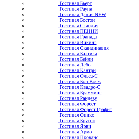
Гостиная Бьерт
Гостиная Рауна
Гостиная Дания NEW
Гостиная Бостон
Гостиная Скандия
Гостиная ПЕННИ
Гостиная Гранада
Гостиная Викинг
Гостиная Скандинавия
Гостиная Балтика
Гостиная Бейли
Гостиная Лебо
Гостиная Кантри
Гостиная Ольса-С
Гостиная Бон Вояж
Гостиная Квадро-С
Гостиная Брамминг
Гостиная Рандеву
Гостиная Форест
Гостиная Форест Графит
Гостиная Оникс
Гостиная Брусно
Гостиная Ярви
Гостиная Армо
Гостиная Прованс