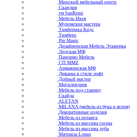
Минский мебельный центр
Скандия
тм SanRemi
Мебель Икея
Муромские мастера
Тимберика Кидс
Тимберс
Pin Magic
Дизайнерская Мебель Этажерка
Лидская МФ
Панормо Мебель
СП ММZ
Армавирская МФ
Диваны в стиле лофт
Добрый мастер
Могилевдрев
Мебель под старину
Скайда
ALETAN
MILANA (мебель из бука и ясеня)
Декоративные изделия
Мебель из ротанга
Мебель из массива сосны
Мебель из массива дуба
Матрасы Lonax