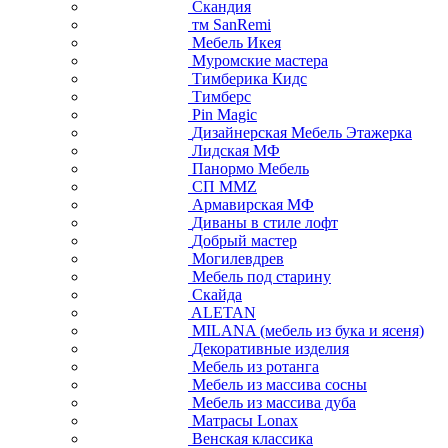
Скандия
тм SanRemi
Мебель Икея
Муромские мастера
Тимберика Кидс
Тимберс
Pin Magic
Дизайнерская Мебель Этажерка
Лидская МФ
Панормо Мебель
СП ММZ
Армавирская МФ
Диваны в стиле лофт
Добрый мастер
Могилевдрев
Мебель под старину
Скайда
ALETAN
MILANA (мебель из бука и ясеня)
Декоративные изделия
Мебель из ротанга
Мебель из массива сосны
Мебель из массива дуба
Матрасы Lonax
Венская классика