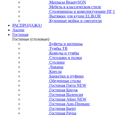
Матрасы BeautySON
Мебель в классическом стиле
Столешницы и комплектующие ПГ 
Вытяжки для кухни ELIKOR
Кухонные мойки и смесители
РАСПРОДАЖА!
Акции
Гостиная
Гостиные (столовые)
Буфеты и витрины
Тумбы ТВ
Комоды и тумбы
Стеллажи и полки
Столики
Диваны
Кресла
Банкетки и пуфики
Обеденные столы
Гостиная Грета NEW
Гостиная Бридж
Гостиная Валенсия
Гостиная Айно NEW
Гостиная Ари-Прованс
Гостиная Бьерт
Гостиная Рауна