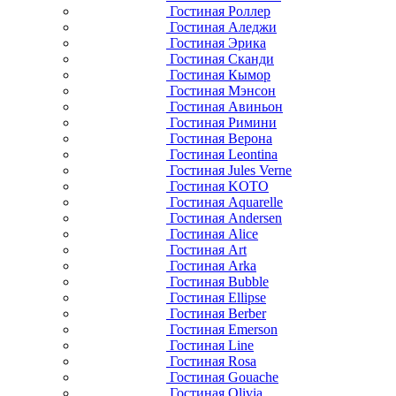
Гостиная Роллер
Гостиная Аледжи
Гостиная Эрика
Гостиная Сканди
Гостиная Кымор
Гостиная Мэнсон
Гостиная Авиньон
Гостиная Римини
Гостиная Верона
Гостиная Leontina
Гостиная Jules Verne
Гостиная KOTO
Гостиная Aquarelle
Гостиная Andersen
Гостиная Alice
Гостиная Art
Гостиная Arka
Гостиная Bubble
Гостиная Ellipse
Гостиная Berber
Гостиная Emerson
Гостиная Line
Гостиная Rosa
Гостиная Gouache
Гостиная Olivia