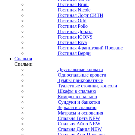
Гостиная Bruni
Гостиная Nicole
Гостиная Лофт СИТИ
Гостиная Odri
Гостиная Pollo
Гостиная Доната
Гостиная ICONS
Гостиная Riva
Гостиная Французкий Прованс
Гостиная Верди
Спальня
Спальни
Двуспальные кровати
Односпальные кровати
Тумбы прикроватные
Туалетные столики, консоли
Шкафы в спальню
Комоды в спальню
Сундуки и банкетки
Зеркала в спальню
Матрасы и основания
Спальня Грета NEW
Спальня Айно NEW
Спальня Дания NEW
Спальня Ари-Прованс