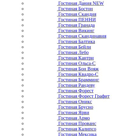
Гостиная Дания NEW
Гостиная Бостон
Гостиная Скандия
Гостиная ПЕННИ
Гостиная Гранада
Гостиная Викинг
Гостиная Скандинавия
Гостиная Балтика
Гостиная Бейли
Гостиная Лебо
Гостиная Кантри
Гостиная Ольса-С
Гостиная Бон Вояж
Гостиная Квадро-С
Гостиная Брамминг
Гостиная Рандеву
Гостиная Форест
Гостиная Форест Графит
Гостиная Оникс
Гостиная Брусно
Гостиная Ярви
Гостиная Армо
Гостиная Прованс
Гостиная Калипсо
Гостиная Мексика