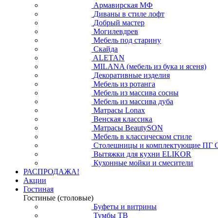
Армавирская МФ
Диваны в стиле лофт
Добрый мастер
Могилевдрев
Мебель под старину
Скайда
ALETAN
MILANA (мебель из бука и ясеня)
Декоративные изделия
Мебель из ротанга
Мебель из массива сосны
Мебель из массива дуба
Матрасы Lonax
Венская классика
Матрасы BeautySON
Мебель в классическом стиле
Столешницы и комплектующие ПГ 
Вытяжки для кухни ELIKOR
Кухонные мойки и смесители
РАСПРОДАЖА!
Акции
Гостиная
Гостиные (столовые)
Буфеты и витрины
Тумбы ТВ