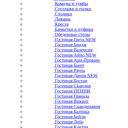
Комоды и тумбы
Стеллажи и полки
Столики
Диваны
Кресла
Банкетки и пуфики
Обеденные столы
Гостиная Грета NEW
Гостиная Бридж
Гостиная Валенсия
Гостиная Айно NEW
Гостиная Ари-Прованс
Гостиная Бьерт
Гостиная Рауна
Гостиная Дания NEW
Гостиная Бостон
Гостиная Скандия
Гостиная ПЕННИ
Гостиная Гранада
Гостиная Викинг
Гостиная Скандинавия
Гостиная Балтика
Гостиная Бейли
Гостиная Лебо
Гостиная Кантри