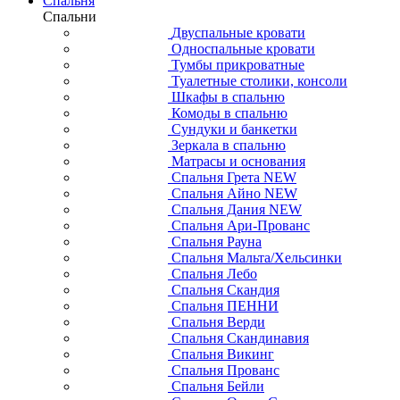
Спальня
Спальни
Двуспальные кровати
Односпальные кровати
Тумбы прикроватные
Туалетные столики, консоли
Шкафы в спальню
Комоды в спальню
Сундуки и банкетки
Зеркала в спальню
Матрасы и основания
Спальня Грета NEW
Спальня Айно NEW
Спальня Дания NEW
Спальня Ари-Прованс
Спальня Рауна
Спальня Мальта/Хельсинки
Спальня Лебо
Спальня Скандия
Спальня ПЕННИ
Спальня Верди
Спальня Скандинавия
Спальня Викинг
Спальня Прованс
Спальня Бейли