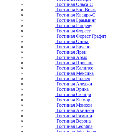
Гостиная Ольса-С
Гостиная Бон Вояж
Гостиная Квадро-С
Гостиная Брамминг
Гостиная Рандеву
Гостиная Форест
Гостиная Форест Графит
Гостиная Оникс
Гостиная Брусно
Гостиная Ярви
Гостиная Армо
Гостиная Прованс
Гостиная Калипсо
Гостиная Мексика
Гостиная Роллер
Гостиная Аледжи
Гостиная Эрика
Гостиная Сканди
Гостиная Кымор
Гостиная Мэнсон
Гостиная Авиньон
Гостиная Римини
Гостиная Верона
Гостиная Leontina
Гостиная Jules Verne