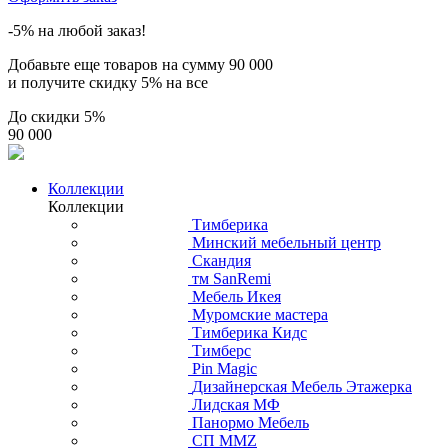
-5% на любой заказ!
Добавьте еще товаров на сумму
90 000
и получите скидку
5% на все
До скидки
5%
90 000
Коллекции
Коллекции
Тимберика
Минский мебельный центр
Скандия
тм SanRemi
Мебель Икея
Муромские мастера
Тимберика Кидс
Тимберс
Pin Magic
Дизайнерская Мебель Этажерка
Лидская МФ
Панормо Мебель
СП ММZ