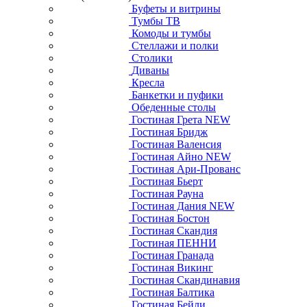
Буфеты и витрины
Тумбы ТВ
Комоды и тумбы
Стеллажи и полки
Столики
Диваны
Кресла
Банкетки и пуфики
Обеденные столы
Гостиная Грета NEW
Гостиная Бридж
Гостиная Валенсия
Гостиная Айно NEW
Гостиная Ари-Прованс
Гостиная Бьерт
Гостиная Рауна
Гостиная Дания NEW
Гостиная Бостон
Гостиная Скандия
Гостиная ПЕННИ
Гостиная Гранада
Гостиная Викинг
Гостиная Скандинавия
Гостиная Балтика
Гостиная Бейли