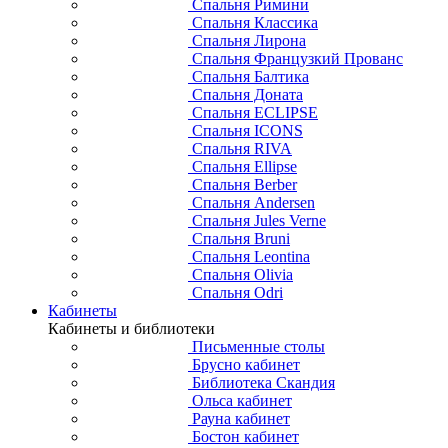
Спальня Римини
Спальня Классика
Спальня Лирона
Спальня Французкий Прованс
Спальня Балтика
Спальня Доната
Спальня ECLIPSE
Спальня ICONS
Спальня RIVA
Спальня Ellipse
Спальня Berber
Спальня Andersen
Спальня Jules Verne
Спальня Bruni
Спальня Leontina
Спальня Olivia
Спальня Odri
Кабинеты
Кабинеты и библиотеки
Письменные столы
Брусно кабинет
Библиотека Скандия
Ольса кабинет
Рауна кабинет
Бостон кабинет