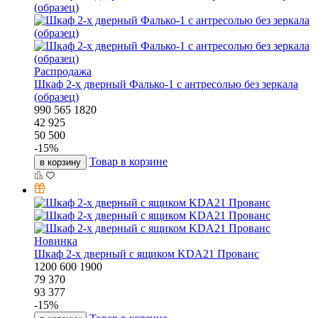
Распродажа
Шкаф 2-х дверный Фалько-1 с антресолью без зеркала
(образец)
990
565
1820
42 925
50 500
-
15
%
Товар в корзине
в корзину
Новинка
Шкаф 2-х дверный с ящиком KDA21 Прованс
1200
600
1900
79 370
93 377
-
15
%