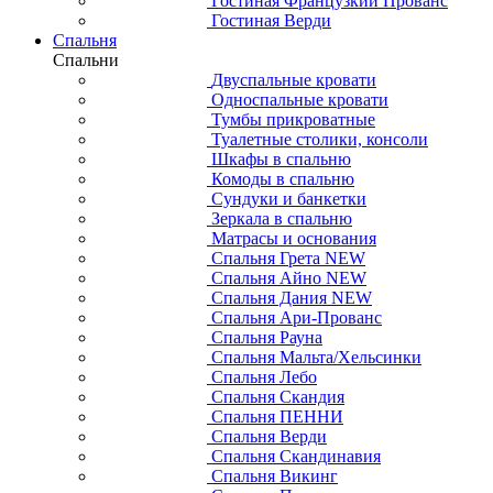
Гостиная Французкий Прованс
Гостиная Верди
Спальня
Спальни
Двуспальные кровати
Односпальные кровати
Тумбы прикроватные
Туалетные столики, консоли
Шкафы в спальню
Комоды в спальню
Сундуки и банкетки
Зеркала в спальню
Матрасы и основания
Спальня Грета NEW
Спальня Айно NEW
Спальня Дания NEW
Спальня Ари-Прованс
Спальня Рауна
Спальня Мальта/Хельсинки
Спальня Лебо
Спальня Скандия
Спальня ПЕННИ
Спальня Верди
Спальня Скандинавия
Спальня Викинг