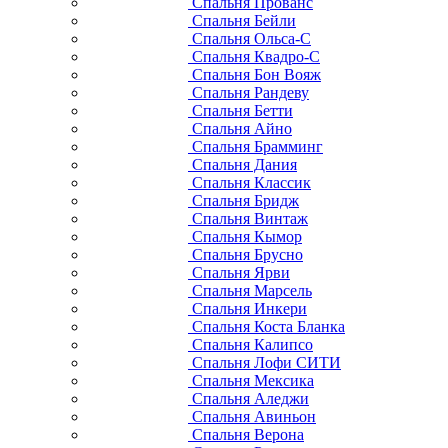
Спальня Прованс
Спальня Бейли
Спальня Ольса-С
Спальня Квадро-С
Спальня Бон Вояж
Спальня Рандеву
Спальня Бетти
Спальня Айно
Спальня Брамминг
Спальня Дания
Спальня Классик
Спальня Бридж
Спальня Винтаж
Спальня Кымор
Спальня Брусно
Спальня Ярви
Спальня Марсель
Спальня Инкери
Спальня Коста Бланка
Спальня Калипсо
Спальня Лофи СИТИ
Спальня Мексика
Спальня Аледжи
Спальня Авиньон
Спальня Верона