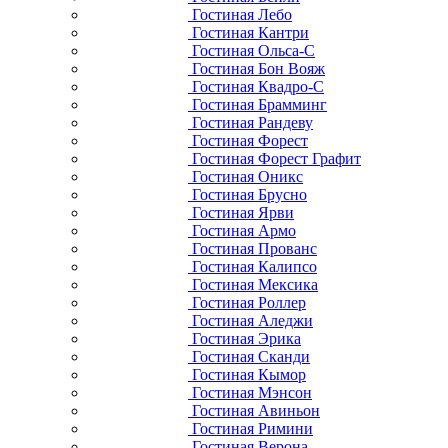
Гостиная Лебо
Гостиная Кантри
Гостиная Ольса-С
Гостиная Бон Вояж
Гостиная Квадро-С
Гостиная Брамминг
Гостиная Рандеву
Гостиная Форест
Гостиная Форест Графит
Гостиная Оникс
Гостиная Брусно
Гостиная Ярви
Гостиная Армо
Гостиная Прованс
Гостиная Калипсо
Гостиная Мексика
Гостиная Роллер
Гостиная Аледжи
Гостиная Эрика
Гостиная Сканди
Гостиная Кымор
Гостиная Мэнсон
Гостиная Авиньон
Гостиная Римини
Гостиная Верона