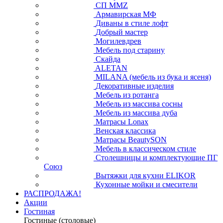
СП ММZ
Армавирская МФ
Диваны в стиле лофт
Добрый мастер
Могилевдрев
Мебель под старину
Скайда
ALETAN
MILANA (мебель из бука и ясеня)
Декоративные изделия
Мебель из ротанга
Мебель из массива сосны
Мебель из массива дуба
Матрасы Lonax
Венская классика
Матрасы BeautySON
Мебель в классическом стиле
Столешницы и комплектующие ПГ
Союз
Вытяжки для кухни ELIKOR
Кухонные мойки и смесители
РАСПРОДАЖА!
Акции
Гостиная
Гостиные (столовые)