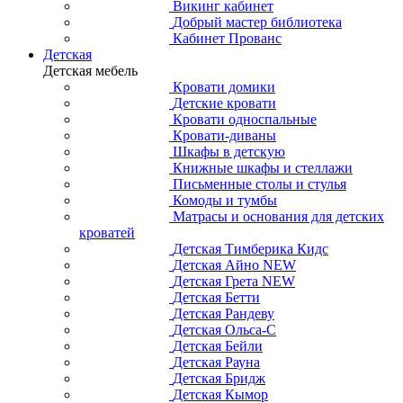
Викинг кабинет
Добрый мастер библиотека
Кабинет Прованс
Детская
Детская мебель
Кровати домики
Детские кровати
Кровати односпальные
Кровати-диваны
Шкафы в детскую
Книжные шкафы и стеллажи
Письменные столы и стулья
Комоды и тумбы
Матрасы и основания для детских
кроватей
Детская Тимберика Кидс
Детская Айно NEW
Детская Грета NEW
Детская Бетти
Детская Рандеву
Детская Ольса-С
Детская Бейли
Детская Рауна
Детская Бридж
Детская Кымор