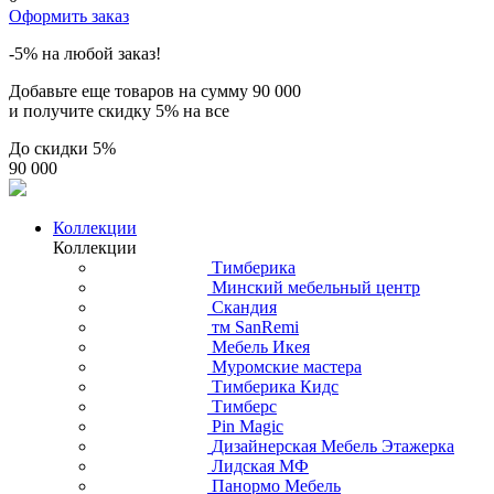
Оформить заказ
-5% на любой заказ!
Добавьте еще товаров на сумму
90 000
и получите скидку
5% на все
До скидки
5%
90 000
Коллекции
Коллекции
Тимберика
Минский мебельный центр
Скандия
тм SanRemi
Мебель Икея
Муромские мастера
Тимберика Кидс
Тимберс
Pin Magic
Дизайнерская Мебель Этажерка
Лидская МФ
Панормо Мебель