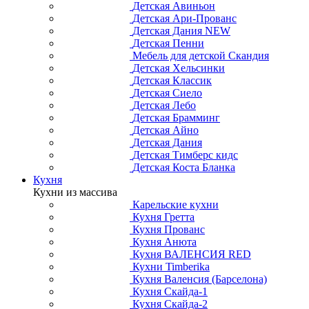
Детская Авиньон
Детская Ари-Прованс
Детская Дания NEW
Детская Пенни
Мебель для детской Скандия
Детская Хельсинки
Детская Классик
Детская Сиело
Детская Лебо
Детская Брамминг
Детская Айно
Детская Дания
Детская Тимберс кидс
Детская Коста Бланка
Кухня
Кухни из массива
Карельские кухни
Кухня Гретта
Кухня Прованс
Кухня Анюта
Кухня ВАЛЕНСИЯ RED
Кухни Timberika
Кухня Валенсия (Барселона)
Кухня Скайда-1
Кухня Скайда-2