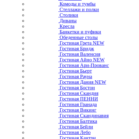
Комоды и тумбы
Стеллажи и полки
Столики
Диваны
Кресла
Банкетки и пуфики
Обеденные столы
Гостиная Грета NEW
Гостиная Бридж
Гостиная Валенсия
Гостиная Айно NEW
Гостиная Ари-Прованс
Гостиная Бьерт
Гостиная Рауна
Гостиная Дания NEW
Гостиная Бостон
Гостиная Скандия
Гостиная ПЕННИ
Гостиная Гранада
Гостиная Викинг
Гостиная Скандинавия
Гостиная Балтика
Гостиная Бейли
Гостиная Лебо
Гостиная Кантри