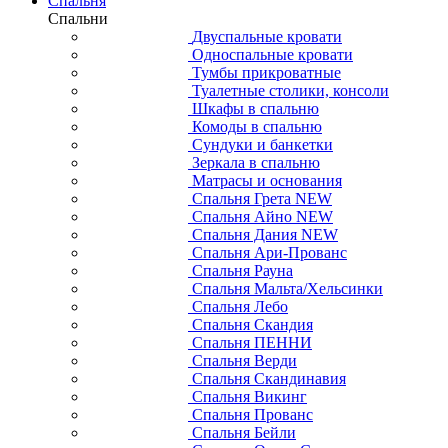
Спальня
Спальни
Двуспальные кровати
Односпальные кровати
Тумбы прикроватные
Туалетные столики, консоли
Шкафы в спальню
Комоды в спальню
Сундуки и банкетки
Зеркала в спальню
Матрасы и основания
Спальня Грета NEW
Спальня Айно NEW
Спальня Дания NEW
Спальня Ари-Прованс
Спальня Рауна
Спальня Мальта/Хельсинки
Спальня Лебо
Спальня Скандия
Спальня ПЕННИ
Спальня Верди
Спальня Скандинавия
Спальня Викинг
Спальня Прованс
Спальня Бейли