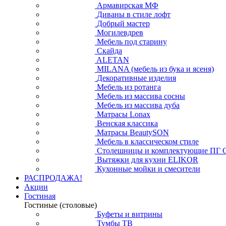
Армавирская МФ
Диваны в стиле лофт
Добрый мастер
Могилевдрев
Мебель под старину
Скайда
ALETAN
MILANA (мебель из бука и ясеня)
Декоративные изделия
Мебель из ротанга
Мебель из массива сосны
Мебель из массива дуба
Матрасы Lonax
Венская классика
Матрасы BeautySON
Мебель в классическом стиле
Столешницы и комплектующие ПГ 
Вытяжки для кухни ELIKOR
Кухонные мойки и смесители
РАСПРОДАЖА!
Акции
Гостиная
Гостиные (столовые)
Буфеты и витрины
Тумбы ТВ