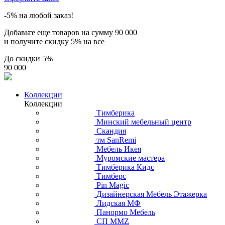
-5% на любой заказ!
Добавьте еще товаров на сумму
90 000
и получите скидку
5% на все
До скидки
5%
90 000
Коллекции
Коллекции
Тимберика
Минский мебельный центр
Скандия
тм SanRemi
Мебель Икея
Муромские мастера
Тимберика Кидс
Тимберс
Pin Magic
Дизайнерская Мебель Этажерка
Лидская МФ
Панормо Мебель
СП ММZ