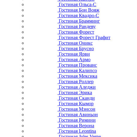
Гостиная Ольса-С
Гостиная Бон Вояж
Гостиная Квадро-С
Гостиная Брамминг
Гостиная Рандеву
Гостиная Форест
Гостиная Форест Графит
Гостиная Оникс
Гостиная Брусно
Гостиная Ярви
Гостиная Армо
Гостиная Прованс
Гостиная Калипсо
Гостиная Мексика
Гостиная Роллер
Гостиная Аледжи
Гостиная Эрика
Гостиная Сканди
Гостиная Кымор
Гостиная Мэнсон
Гостиная Авиньон
Гостиная Римини
Гостиная Верона
Гостиная Leontina
Гостиная Jules Verne