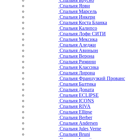
Спальня Брусно
Спальня Ярви
Спальня Марсель
Спальня Инкери
Спальня Коста Бланка
Спальня Калипсо
Спальня Лофи СИТИ
Спальня Мексика
Спальня Аледжи
Спальня Авиньон
Спальня Верона
Спальня Римини
Спальня Классика
Спальня Лирона
Спальня Французкий Прованс
Спальня Балтика
Спальня Доната
Спальня ECLIPSE
Спальня ICONS
Спальня RIVA
Спальня Ellipse
Спальня Berber
Спальня Andersen
Спальня Jules Verne
Спальня Bruni