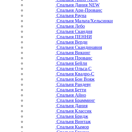
Спальня Дания NEW
Спальня Ари-Прованс
Спальня Рауна
Спальня Мальта/Хельсинки
Спальня Лебо
Спальня Скандия
Спальня ПЕННИ
Спальня Верди
Спальня Скандинавия
Спальня Викинг
Спальня Прованс
Спальня Бейли
Спальня Ольса-С
Спальня Квадро-С
Спальня Бон Вояж
Спальня Рандеву
Спальня Бетти
Спальня Айно
Спальня Брамминг
Спальня Дания
Спальня Классик
Спальня Бридж
Спальня Винтаж
Спальня Кымор