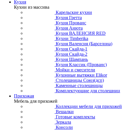
Кухня
Кухни из массива
Карельские кухни
Кухня Гретта
Кухня Прованс
Кухня Анюта
Кухня ВАЛЕНСИЯ RED
Кухни Timberika
Кухня Валенсия (Барселона)
Кухня Скайда-1
Кухня Скайда-2
Кухня Шампань
Кухня Классик (Прованс)
Мойки и смесители
Кухонные вытяжки Elikor
Столешницы Союз(дсп)
Каменные столешницы
Комплектующие для столешниц
Прихожая
Мебель для прихожей
Коллекции мебели для прихожей
Вешалки
Готовые комплекты
Зеркала
Консоли