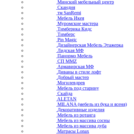
Минский мебельный центр
Скандия
тм SanRemi
Мебель Икея
Муромские мастера
Тимберика Кидс
Тимберс
Pin Magic
Дизайнерская Мебель Этажерка
Лидская МФ
Панормо Мебель
СП ММZ
Армавирская МФ
Диваны в стиле лофт
Добрый мастер
Могилевдрев
Мебель под старину
Скайда
ALETAN
MILANA (мебель из бука и ясеня)
Декоративные изделия
Мебель из ротанга
Мебель из массива сосны
Мебель из массива дуба
Матрасы Lonax