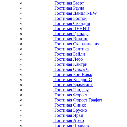
Гостиная Бьерт
Гостиная Рауна
Гостиная Дания NEW
Гостиная Бостон
Гостиная Скандия
Гостиная ПЕННИ
Гостиная Гранада
Гостиная Викинг
Гостиная Скандинавия
Гостиная Балтика
Гостиная Бейли
Гостиная Лебо
Гостиная Кантри
Гостиная Ольса-С
Гостиная Бон Вояж
Гостиная Квадро-С
Гостиная Брамминг
Гостиная Рандеву
Гостиная Форест
Гостиная Форест Графит
Гостиная Оникс
Гостиная Брусно
Гостиная Ярви
Гостиная Армо
Гостиная Прованс