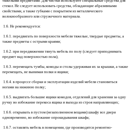
тяжелыми предметами. Для чистки используйте специальные средства для
стекол. Не следует использовать средства, обладающие абразивными
свойствами, а также губками с покрытием из металлического
волокнообразного или стружечного материала.
1.6. Не рекомендуется:
1.6.1. передвигать по поверхности мебели тяжелые, твердые предметы, а
также предметы с острыми краями;
1.6.2. при передвижении тянуть мебель по полу (следует приподнимать
предмет над поверхностью пола);
1.6.3. перемещать тумбы, комоды и столы удерживая их за крышки, а также
перемещать, не вынимая полки и ящики;
1.6.4. в процессе сборки и эксплуатации изделий мебели становиться
ногами на нижнюю полку;
1.6.5. выдвигать большие ящики комодов, отделений для хранения за одну
ручку во избежание перекоса ящика и выхода из строя направляющих;
1.6.6. открывать в пустом (незаполненном вещами) шкафу все двери
одновременно, во избежание опрокидывания шкафа;
1.6.7. оставлять мебель в помещении, где производятся ремонтно-