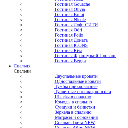
Гостиная Gouache
Гостиная Olivia
Гостиная Bruni
Гостиная Nicole
Гостиная Лофт СИТИ
Гостиная Odri
Гостиная Pollo
Гостиная Доната
Гостиная ICONS
Гостиная Riva
Гостиная Французкий Прованс
Гостиная Верди
Спальня
Спальни
Двуспальные кровати
Односпальные кровати
Тумбы прикроватные
Туалетные столики, консоли
Шкафы в спальню
Комоды в спальню
Сундуки и банкетки
Зеркала в спальню
Матрасы и основания
Спальня Грета NEW
Спальня Айно NEW