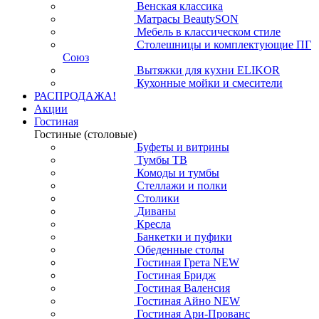
Венская классика
Матрасы BeautySON
Мебель в классическом стиле
Столешницы и комплектующие ПГ
Союз
Вытяжки для кухни ELIKOR
Кухонные мойки и смесители
РАСПРОДАЖА!
Акции
Гостиная
Гостиные (столовые)
Буфеты и витрины
Тумбы ТВ
Комоды и тумбы
Стеллажи и полки
Столики
Диваны
Кресла
Банкетки и пуфики
Обеденные столы
Гостиная Грета NEW
Гостиная Бридж
Гостиная Валенсия
Гостиная Айно NEW
Гостиная Ари-Прованс