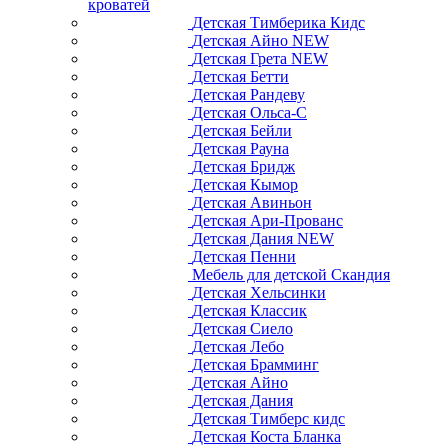
кроватей
Детская Тимберика Кидс
Детская Айно NEW
Детская Грета NEW
Детская Бетти
Детская Рандеву
Детская Ольса-С
Детская Бейли
Детская Рауна
Детская Бридж
Детская Кымор
Детская Авиньон
Детская Ари-Прованс
Детская Дания NEW
Детская Пенни
Мебель для детской Скандия
Детская Хельсинки
Детская Классик
Детская Сиело
Детская Лебо
Детская Брамминг
Детская Айно
Детская Дания
Детская Тимберс кидс
Детская Коста Бланка