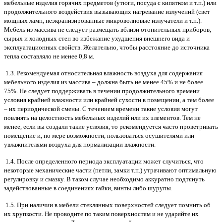
мебельные изделия горячих предметов (утюги, посуда с кипятком и т.п.) или
продолжительного воздействия вызывающих нагревание излучений (свет
мощных ламп, неэкранизированные микроволновые излучатели и т.п.).
Мебель из массива не следует размещать вблизи отопительных приборов,
сырых и холодных стен во избежание ухудшения внешнего вида и
эксплуатационных свойств. Желательно, чтобы расстояние до источника
тепла составляло не менее 0,8 м.
1.3. Рекомендуемая относительная влажность воздуха для содержания
мебельного изделия из массива – должна быть не менее 45% и не более
75%. Не следует поддерживать в течении продолжительного времени
условия крайней влажности или крайней сухости в помещении, а тем более
– их периодической смены. С течением времени такие условия могут
повлиять на целостность мебельных изделий или их элементов. Тем не
менее, если вы создали такие условия, то рекомендуется часто проветривать
помещение и, по мере возможности, пользоваться осушителями или
увлажнителями воздуха для нормализации влажности.
1.4. После определенного периода эксплуатации может случиться, что
некоторые механические части (петли, замки т.п.) утрачивают оптимальную
регулировку и смазку. В таком случае необходимо аккуратно подтянуть
задействованные в соединениях гайки, винты либо шурупы.
1.5. При наличии в мебели стеклянных поверхностей следует помнить об
их хрупкости. Не проводите по таким поверхностям и не ударяйте их