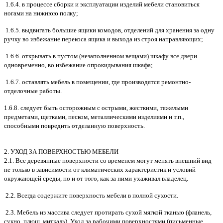
1.6.4. в процессе сборки и эксплуатации изделий мебели становиться
ногами на нижнюю полку;
1.6.5. выдвигать большие ящики комодов, отделений для хранения за одну
ручку во избежание перекоса ящика и выхода из строя направляющих;
1.6.6. открывать в пустом (незаполненном вещами) шкафу все двери
одновременно, во избежание опрокидывания шкафа;
1.6.7. оставлять мебель в помещении, где производятся ремонтно-
отделочные работы.
1.6.8. следует быть осторожным с острыми, жесткими, тяжелыми
предметами, щетками, песком, металлическими изделиями и т.п.,
способными повредить отделанную поверхность.
2. УХОД ЗА ПОВЕРХНОСТЬЮ МЕБЕЛИ
2.1. Все деревянные поверхности со временем могут менять внешний вид
не только в зависимости от климатических характеристик и условий
окружающей среды, но и от того, как за ними ухаживал владелец.
2.2. Всегда содержите поверхность мебели в полной сухости.
2.3. Мебель из массива следует протирать сухой мягкой тканью (фланель,
сукно, плюш, миткаль). Уход за рабочими поверхностями (письменные,