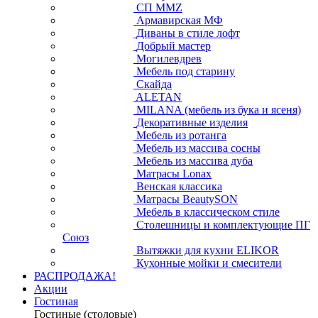
СП ММZ
Армавирская МФ
Диваны в стиле лофт
Добрый мастер
Могилевдрев
Мебель под старину
Скайда
ALETAN
MILANA (мебель из бука и ясеня)
Декоративные изделия
Мебель из ротанга
Мебель из массива сосны
Мебель из массива дуба
Матрасы Lonax
Венская классика
Матрасы BeautySON
Мебель в классическом стиле
Столешницы и комплектующие ПГ
Союз
Вытяжки для кухни ELIKOR
Кухонные мойки и смесители
РАСПРОДАЖА!
Акции
Гостиная
Гостиные (столовые)