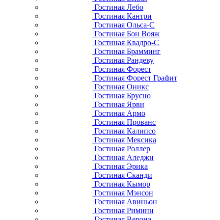
Гостиная Лебо
Гостиная Кантри
Гостиная Ольса-С
Гостиная Бон Вояж
Гостиная Квадро-С
Гостиная Брамминг
Гостиная Рандеву
Гостиная Форест
Гостиная Форест Графит
Гостиная Оникс
Гостиная Брусно
Гостиная Ярви
Гостиная Армо
Гостиная Прованс
Гостиная Калипсо
Гостиная Мексика
Гостиная Роллер
Гостиная Аледжи
Гостиная Эрика
Гостиная Сканди
Гостиная Кымор
Гостиная Мэнсон
Гостиная Авиньон
Гостиная Римини
Гостиная Верона