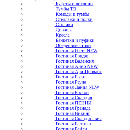
Буфеты и витрины
Тумбы ТВ
Комоды и тумбы
Стеллажи и полки
Столики
Диваны
Кресла
Банкетки и пуфики
Обеденные столы
Гостиная Грета NEW
Гостиная Бридж
Гостиная Валенсия
Гостиная Айно NEW
Гостиная Ари-Прованс
Гостиная Бьерт
Гостиная Рауна
Гостиная Дания NEW
Гостиная Бостон
Гостиная Скандия
Гостиная ПЕННИ
Гостиная Гранада
Гостиная Викинг
Гостиная Скандинавия
Гостиная Балтика
Гостиная Бейли