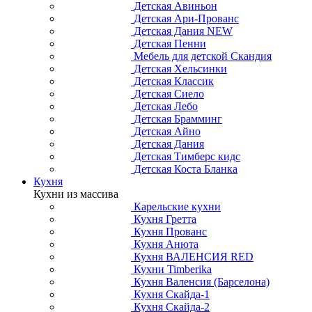
Детская Авиньон
Детская Ари-Прованс
Детская Дания NEW
Детская Пенни
Мебель для детской Скандия
Детская Хельсинки
Детская Классик
Детская Сиело
Детская Лебо
Детская Брамминг
Детская Айно
Детская Дания
Детская Тимберс кидс
Детская Коста Бланка
Кухня
Кухни из массива
Карельские кухни
Кухня Гретта
Кухня Прованс
Кухня Анюта
Кухня ВАЛЕНСИЯ RED
Кухни Timberika
Кухня Валенсия (Барселона)
Кухня Скайда-1
Кухня Скайда-2