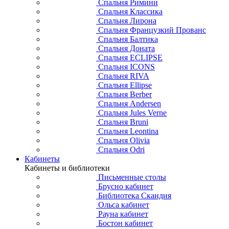
Спальня Римини
Спальня Классика
Спальня Лирона
Спальня Французкий Прованс
Спальня Балтика
Спальня Доната
Спальня ECLIPSE
Спальня ICONS
Спальня RIVA
Спальня Ellipse
Спальня Berber
Спальня Andersen
Спальня Jules Verne
Спальня Bruni
Спальня Leontina
Спальня Olivia
Спальня Odri
Кабинеты
Кабинеты и библиотеки
Письменные столы
Брусно кабинет
Библиотека Скандия
Ольса кабинет
Рауна кабинет
Бостон кабинет