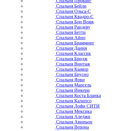
Спальня Прованс
Спальня Бейли
Спальня Ольса-С
Спальня Квадро-С
Спальня Бон Вояж
Спальня Рандеву
Спальня Бетти
Спальня Айно
Спальня Брамминг
Спальня Дания
Спальня Классик
Спальня Бридж
Спальня Винтаж
Спальня Кымор
Спальня Брусно
Спальня Ярви
Спальня Марсель
Спальня Инкери
Спальня Коста Бланка
Спальня Калипсо
Спальня Лофи СИТИ
Спальня Мексика
Спальня Аледжи
Спальня Авиньон
Спальня Верона