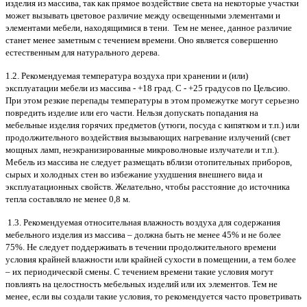
изделия из массива, так как прямое воздействие света на некоторые участки
может вызывать цветовое различие между освещенными элементами и
элементами мебели, находящимися в тени. Тем не менее, данное различие
станет менее заметным с течением времени. Оно является совершенно
естественным для натурального дерева.
1.2. Рекомендуемая температура воздуха при хранении и (или)
эксплуатации мебели из массива - +18 град. С - +25 градусов по Цельсию.
При этом резкие перепады температуры в этом промежутке могут серьезно
повредить изделие или его части. Нельзя допускать попадания на
мебельные изделия горячих предметов (утюги, посуда с кипятком и т.п.) или
продолжительного воздействия вызывающих нагревание излучений (свет
мощных ламп, неэкранизированные микроволновые излучатели и т.п.).
Мебель из массива не следует размещать вблизи отопительных приборов,
сырых и холодных стен во избежание ухудшения внешнего вида и
эксплуатационных свойств. Желательно, чтобы расстояние до источника
тепла составляло не менее 0,8 м.
1.3. Рекомендуемая относительная влажность воздуха для содержания
мебельного изделия из массива – должна быть не менее 45% и не более
75%. Не следует поддерживать в течении продолжительного времени
условия крайней влажности или крайней сухости в помещении, а тем более
– их периодической смены. С течением времени такие условия могут
повлиять на целостность мебельных изделий или их элементов. Тем не
менее, если вы создали такие условия, то рекомендуется часто проветривать