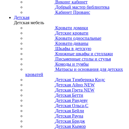
Викинг кабинет
Добрый мастер библиотека
Кабинет Прованс
Детская
Детская мебель
Кровати домики
Детские кровати
Кровати односпальные
Кровати-диваны
Шкафы в детскую
Книжные шкафы и стеллажи
Письменные столы и стулья
Комоды и тумбы
Матрасы и основания для детских
кроватей
Детская Тимберика Кидс
Детская Айно NEW
Детская Грета NEW
Детская Бетти
Детская Рандеву
Детская Ольса-С
Детская Бейли
Детская Рауна
Детская Бридж
Детская Кымор