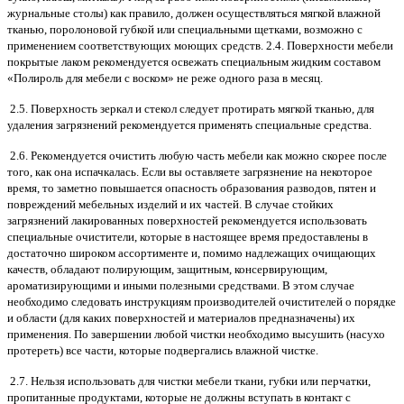
журнальные столы) как правило, должен осуществляться мягкой влажной
тканью, поролоновой губкой или специальными щетками, возможно с
применением соответствующих моющих средств. 2.4. Поверхности мебели
покрытые лаком рекомендуется освежать специальным жидким составом
«Полироль для мебели с воском» не реже одного раза в месяц.
2.5. Поверхность зеркал и стекол следует протирать мягкой тканью, для
удаления загрязнений рекомендуется применять специальные средства.
2.6. Рекомендуется очистить любую часть мебели как можно скорее после
того, как она испачкалась. Если вы оставляете загрязнение на некоторое
время, то заметно повышается опасность образования разводов, пятен и
повреждений мебельных изделий и их частей. В случае стойких
загрязнений лакированных поверхностей рекомендуется использовать
специальные очистители, которые в настоящее время предоставлены в
достаточно широком ассортименте и, помимо надлежащих очищающих
качеств, обладают полирующим, защитным, консервирующим,
ароматизирующими и иными полезными средствами. В этом случае
необходимо следовать инструкциям производителей очистителей о порядке
и области (для каких поверхностей и материалов предназначены) их
применения. По завершении любой чистки необходимо высушить (насухо
протереть) все части, которые подвергались влажной чистке.
2.7. Нельзя использовать для чистки мебели ткани, губки или перчатки,
пропитанные продуктами, которые не должны вступать в контакт с