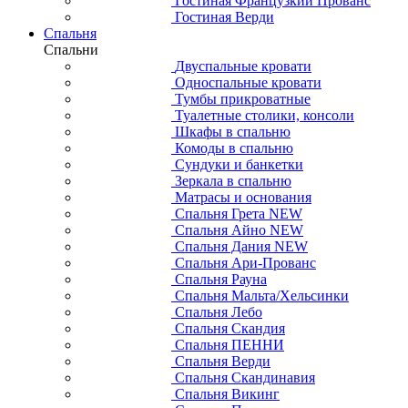
Гостиная Французкий Прованс
Гостиная Верди
Спальня
Спальни
Двуспальные кровати
Односпальные кровати
Тумбы прикроватные
Туалетные столики, консоли
Шкафы в спальню
Комоды в спальню
Сундуки и банкетки
Зеркала в спальню
Матрасы и основания
Спальня Грета NEW
Спальня Айно NEW
Спальня Дания NEW
Спальня Ари-Прованс
Спальня Рауна
Спальня Мальта/Хельсинки
Спальня Лебо
Спальня Скандия
Спальня ПЕННИ
Спальня Верди
Спальня Скандинавия
Спальня Викинг