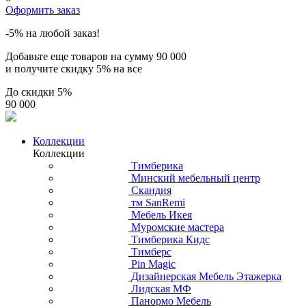
Оформить заказ
-5% на любой заказ!
Добавьте еще товаров на сумму
90 000
и получите скидку
5% на все
До скидки
5%
90 000
Коллекции
Коллекции
Тимберика
Минский мебельный центр
Скандия
тм SanRemi
Мебель Икея
Муромские мастера
Тимберика Кидс
Тимберс
Pin Magic
Дизайнерская Мебель Этажерка
Лидская МФ
Панормо Мебель