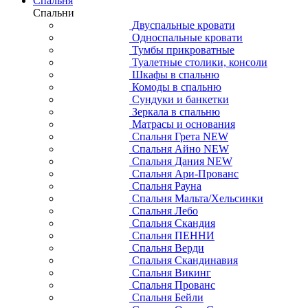
Спальня
Спальни
Двуспальные кровати
Односпальные кровати
Тумбы прикроватные
Туалетные столики, консоли
Шкафы в спальню
Комоды в спальню
Сундуки и банкетки
Зеркала в спальню
Матрасы и основания
Спальня Грета NEW
Спальня Айно NEW
Спальня Дания NEW
Спальня Ари-Прованс
Спальня Рауна
Спальня Мальта/Хельсинки
Спальня Лебо
Спальня Скандия
Спальня ПЕННИ
Спальня Верди
Спальня Скандинавия
Спальня Викинг
Спальня Прованс
Спальня Бейли