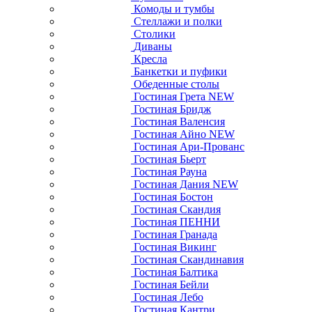
Комоды и тумбы
Стеллажи и полки
Столики
Диваны
Кресла
Банкетки и пуфики
Обеденные столы
Гостиная Грета NEW
Гостиная Бридж
Гостиная Валенсия
Гостиная Айно NEW
Гостиная Ари-Прованс
Гостиная Бьерт
Гостиная Рауна
Гостиная Дания NEW
Гостиная Бостон
Гостиная Скандия
Гостиная ПЕННИ
Гостиная Гранада
Гостиная Викинг
Гостиная Скандинавия
Гостиная Балтика
Гостиная Бейли
Гостиная Лебо
Гостиная Кантри