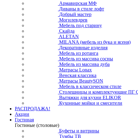
Армавирская МФ
Диваны в стиле лофт
Добрый мастер
Могилевдрев
Мебель под старину
Скайда
ALETAN
MILANA (мебель из бука и ясеня)
Декоративные изделия
Мебель из ротанга
Мебель из массива сосны
Мебель из массива дуба
Матрасы Lonax
Венская классика
Матрасы BeautySON
Мебель в классическом стиле
Столешницы и комплектующие ПГ 
Вытяжки для кухни ELIKOR
Кухонные мойки и смесители
РАСПРОДАЖА!
Акции
Гостиная
Гостиные (столовые)
Буфеты и витрины
Тумбы ТВ