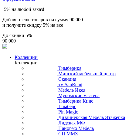
-5% на любой заказ!
Добавьте еще товаров на сумму
90 000
и получите скидку
5% на все
До скидки
5%
90 000
Коллекции
Коллекции
Тимберика
Минский мебельный центр
Скандия
тм SanRemi
Мебель Икея
Муромские мастера
Тимберика Кидс
Тимберс
Pin Magic
Дизайнерская Мебель Этажерка
Лидская МФ
Панормо Мебель
СП ММZ