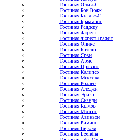
Гостиная Ольса-С
Гостиная Бон Вояж
Гостиная Квадро-С
Гостиная Брамминг
Гостиная Рандеву
Гостиная Форест
Гостиная Форест Графит
Гостиная Оникс
Гостиная Брусно
Гостиная Ярви
Гостиная Армо
Гостиная Прованс
Гостиная Калипсо
Гостиная Мексика
Гостиная Роллер
Гостиная Аледжи
Гостиная Эрика
Гостиная Сканди
Гостиная Кымор
Гостиная Мэнсон
Гостиная Авиньон
Гостиная Римини
Гостиная Верона
Гостиная Leontina
Гостиная Jules Verne