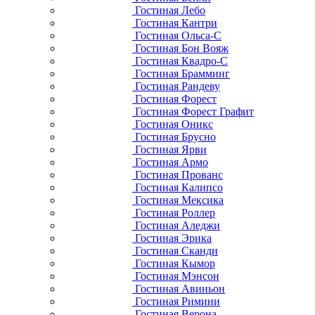
Гостиная Лебо
Гостиная Кантри
Гостиная Ольса-С
Гостиная Бон Вояж
Гостиная Квадро-С
Гостиная Брамминг
Гостиная Рандеву
Гостиная Форест
Гостиная Форест Графит
Гостиная Оникс
Гостиная Брусно
Гостиная Ярви
Гостиная Армо
Гостиная Прованс
Гостиная Калипсо
Гостиная Мексика
Гостиная Роллер
Гостиная Аледжи
Гостиная Эрика
Гостиная Сканди
Гостиная Кымор
Гостиная Мэнсон
Гостиная Авиньон
Гостиная Римини
Гостиная Верона