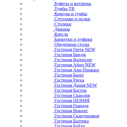
Буфеты и витрины
Тумбы ТВ
Комоды и тумбы
Стеллажи и полки
Столики
Диваны
Кресла
Банкетки и пуфики
Обеденные столы
Гостиная Грета NEW
Гостиная Бридж
Гостиная Валенсия
Гостиная Айно NEW
Гостиная Ари-Прованс
Гостиная Бьерт
Гостиная Рауна
Гостиная Дания NEW
Гостиная Бостон
Гостиная Скандия
Гостиная ПЕННИ
Гостиная Гранада
Гостиная Викинг
Гостиная Скандинавия
Гостиная Балтика
Гостиная Бейли