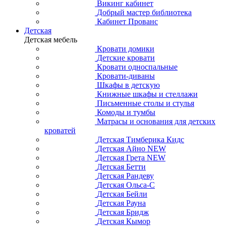
Викинг кабинет
Добрый мастер библиотека
Кабинет Прованс
Детская
Детская мебель
Кровати домики
Детские кровати
Кровати односпальные
Кровати-диваны
Шкафы в детскую
Книжные шкафы и стеллажи
Письменные столы и стулья
Комоды и тумбы
Матрасы и основания для детских
кроватей
Детская Тимберика Кидс
Детская Айно NEW
Детская Грета NEW
Детская Бетти
Детская Рандеву
Детская Ольса-С
Детская Бейли
Детская Рауна
Детская Бридж
Детская Кымор