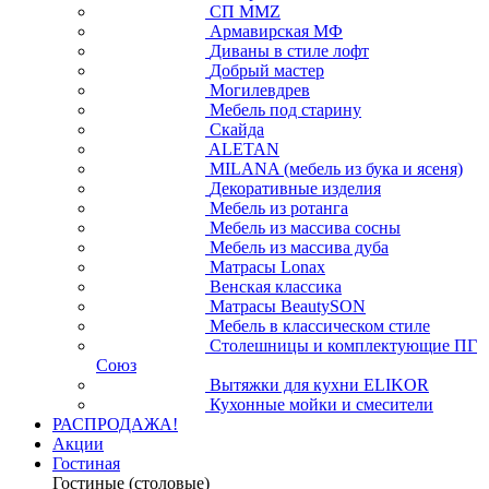
СП ММZ
Армавирская МФ
Диваны в стиле лофт
Добрый мастер
Могилевдрев
Мебель под старину
Скайда
ALETAN
MILANA (мебель из бука и ясеня)
Декоративные изделия
Мебель из ротанга
Мебель из массива сосны
Мебель из массива дуба
Матрасы Lonax
Венская классика
Матрасы BeautySON
Мебель в классическом стиле
Столешницы и комплектующие ПГ
Союз
Вытяжки для кухни ELIKOR
Кухонные мойки и смесители
РАСПРОДАЖА!
Акции
Гостиная
Гостиные (столовые)