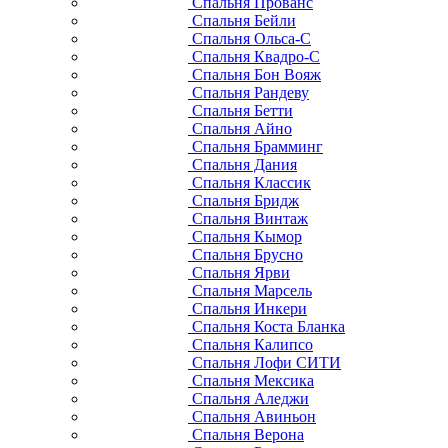
Спальня Прованс
Спальня Бейли
Спальня Ольса-С
Спальня Квадро-С
Спальня Бон Вояж
Спальня Рандеву
Спальня Бетти
Спальня Айно
Спальня Брамминг
Спальня Дания
Спальня Классик
Спальня Бридж
Спальня Винтаж
Спальня Кымор
Спальня Брусно
Спальня Ярви
Спальня Марсель
Спальня Инкери
Спальня Коста Бланка
Спальня Калипсо
Спальня Лофи СИТИ
Спальня Мексика
Спальня Аледжи
Спальня Авиньон
Спальня Верона