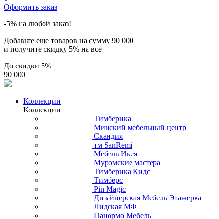
Оформить заказ
-5% на любой заказ!
Добавьте еще товаров на сумму
90 000
и получите скидку
5% на все
До скидки
5%
90 000
Коллекции
Коллекции
Тимберика
Минский мебельный центр
Скандия
тм SanRemi
Мебель Икея
Муромские мастера
Тимберика Кидс
Тимберс
Pin Magic
Дизайнерская Мебель Этажерка
Лидская МФ
Панормо Мебель