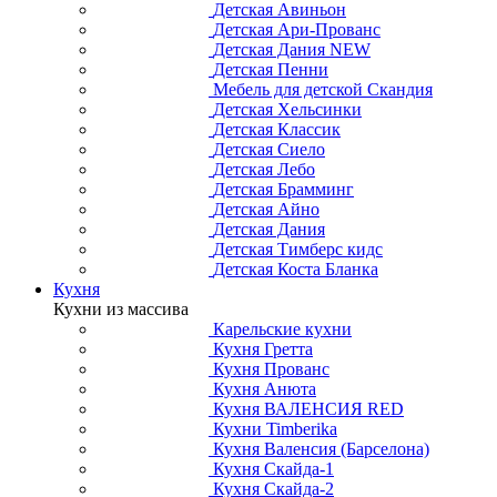
Детская Авиньон
Детская Ари-Прованс
Детская Дания NEW
Детская Пенни
Мебель для детской Скандия
Детская Хельсинки
Детская Классик
Детская Сиело
Детская Лебо
Детская Брамминг
Детская Айно
Детская Дания
Детская Тимберс кидс
Детская Коста Бланка
Кухня
Кухни из массива
Карельские кухни
Кухня Гретта
Кухня Прованс
Кухня Анюта
Кухня ВАЛЕНСИЯ RED
Кухни Timberika
Кухня Валенсия (Барселона)
Кухня Скайда-1
Кухня Скайда-2