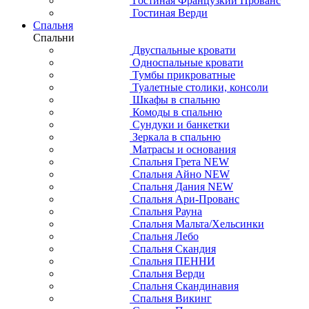
Гостиная Французкий Прованс
Гостиная Верди
Спальня
Спальни
Двуспальные кровати
Односпальные кровати
Тумбы прикроватные
Туалетные столики, консоли
Шкафы в спальню
Комоды в спальню
Сундуки и банкетки
Зеркала в спальню
Матрасы и основания
Спальня Грета NEW
Спальня Айно NEW
Спальня Дания NEW
Спальня Ари-Прованс
Спальня Рауна
Спальня Мальта/Хельсинки
Спальня Лебо
Спальня Скандия
Спальня ПЕННИ
Спальня Верди
Спальня Скандинавия
Спальня Викинг