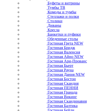
Буфеты и витрины
Тумбы ТВ
Комоды и тумбы
Стеллажи и полки
Столики
Диваны
Кресла
Банкетки и пуфики
Обеденные столы
Гостиная Грета NEW
Гостиная Бридж
Гостиная Валенсия
Гостиная Айно NEW
Гостиная Ари-Прованс
Гостиная Бьерт
Гостиная Рауна
Гостиная Дания NEW
Гостиная Бостон
Гостиная Скандия
Гостиная ПЕННИ
Гостиная Гранада
Гостиная Викинг
Гостиная Скандинавия
Гостиная Балтика
Гостиная Бейли