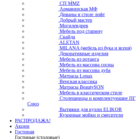
СП ММZ
Армавирская МФ
Диваны в стиле лофт
Добрый мастер
Могилевдрев
Мебель под старину
Скайда
ALETAN
MILANA (мебель из бука и ясеня)
Декоративные изделия
Мебель из ротанга
Мебель из массива сосны
Мебель из массива дуба
Матрасы Lonax
Венская классика
Матрасы BeautySON
Мебель в классическом стиле
Столешницы и комплектующие ПГ
Союз
Вытяжки для кухни ELIKOR
Кухонные мойки и смесители
РАСПРОДАЖА!
Акции
Гостиная
Гостиные (столовые)