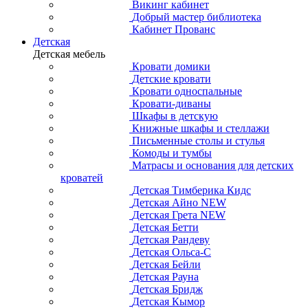
Викинг кабинет
Добрый мастер библиотека
Кабинет Прованс
Детская
Детская мебель
Кровати домики
Детские кровати
Кровати односпальные
Кровати-диваны
Шкафы в детскую
Книжные шкафы и стеллажи
Письменные столы и стулья
Комоды и тумбы
Матрасы и основания для детских
кроватей
Детская Тимберика Кидс
Детская Айно NEW
Детская Грета NEW
Детская Бетти
Детская Рандеву
Детская Ольса-С
Детская Бейли
Детская Рауна
Детская Бридж
Детская Кымор