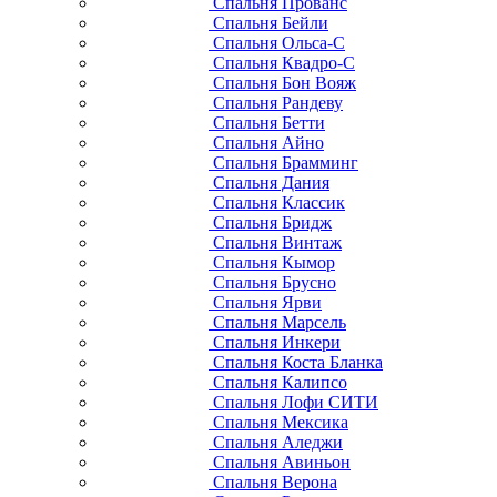
Спальня Прованс
Спальня Бейли
Спальня Ольса-С
Спальня Квадро-С
Спальня Бон Вояж
Спальня Рандеву
Спальня Бетти
Спальня Айно
Спальня Брамминг
Спальня Дания
Спальня Классик
Спальня Бридж
Спальня Винтаж
Спальня Кымор
Спальня Брусно
Спальня Ярви
Спальня Марсель
Спальня Инкери
Спальня Коста Бланка
Спальня Калипсо
Спальня Лофи СИТИ
Спальня Мексика
Спальня Аледжи
Спальня Авиньон
Спальня Верона