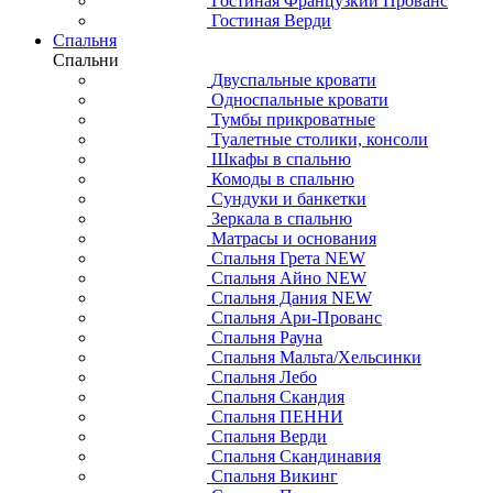
Гостиная Французкий Прованс
Гостиная Верди
Спальня
Спальни
Двуспальные кровати
Односпальные кровати
Тумбы прикроватные
Туалетные столики, консоли
Шкафы в спальню
Комоды в спальню
Сундуки и банкетки
Зеркала в спальню
Матрасы и основания
Спальня Грета NEW
Спальня Айно NEW
Спальня Дания NEW
Спальня Ари-Прованс
Спальня Рауна
Спальня Мальта/Хельсинки
Спальня Лебо
Спальня Скандия
Спальня ПЕННИ
Спальня Верди
Спальня Скандинавия
Спальня Викинг