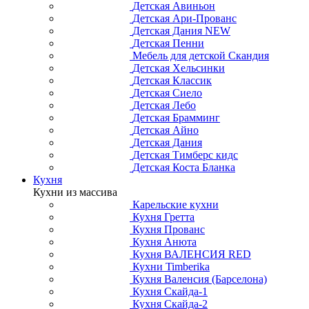
Детская Авиньон
Детская Ари-Прованс
Детская Дания NEW
Детская Пенни
Мебель для детской Скандия
Детская Хельсинки
Детская Классик
Детская Сиело
Детская Лебо
Детская Брамминг
Детская Айно
Детская Дания
Детская Тимберс кидс
Детская Коста Бланка
Кухня
Кухни из массива
Карельские кухни
Кухня Гретта
Кухня Прованс
Кухня Анюта
Кухня ВАЛЕНСИЯ RED
Кухни Timberika
Кухня Валенсия (Барселона)
Кухня Скайда-1
Кухня Скайда-2