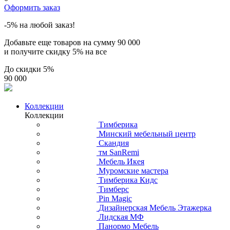
Оформить заказ
-5% на любой заказ!
Добавьте еще товаров на сумму
90 000
и получите скидку
5% на все
До скидки
5%
90 000
Коллекции
Коллекции
Тимберика
Минский мебельный центр
Скандия
тм SanRemi
Мебель Икея
Муромские мастера
Тимберика Кидс
Тимберс
Pin Magic
Дизайнерская Мебель Этажерка
Лидская МФ
Панормо Мебель