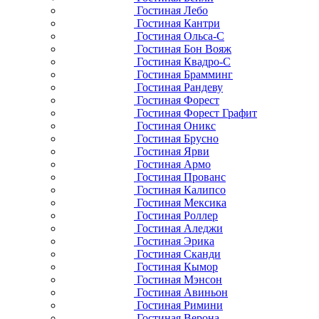
Гостиная Лебо
Гостиная Кантри
Гостиная Ольса-С
Гостиная Бон Вояж
Гостиная Квадро-С
Гостиная Брамминг
Гостиная Рандеву
Гостиная Форест
Гостиная Форест Графит
Гостиная Оникс
Гостиная Брусно
Гостиная Ярви
Гостиная Армо
Гостиная Прованс
Гостиная Калипсо
Гостиная Мексика
Гостиная Роллер
Гостиная Аледжи
Гостиная Эрика
Гостиная Сканди
Гостиная Кымор
Гостиная Мэнсон
Гостиная Авиньон
Гостиная Римини
Гостиная Верона