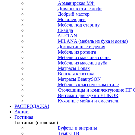
Армавирская МФ
Диваны в стиле лофт
Добрый мастер
Могилевдрев
Мебель под старину
Скайда
ALETAN
MILANA (мебель из бука и ясеня)
Декоративные изделия
Мебель из ротанга
Мебель из массива сосны
Мебель из массива дуба
Матрасы Lonax
Венская классика
Матрасы BeautySON
Мебель в классическом стиле
Столешницы и комплектующие ПГ 
Вытяжки для кухни ELIKOR
Кухонные мойки и смесители
РАСПРОДАЖА!
Акции
Гостиная
Гостиные (столовые)
Буфеты и витрины
Тумбы ТВ