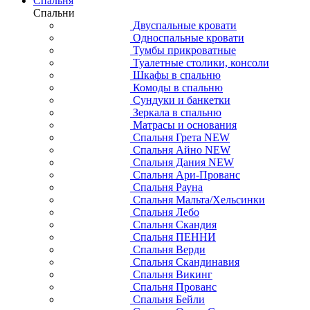
Спальня
Спальни
Двуспальные кровати
Односпальные кровати
Тумбы прикроватные
Туалетные столики, консоли
Шкафы в спальню
Комоды в спальню
Сундуки и банкетки
Зеркала в спальню
Матрасы и основания
Спальня Грета NEW
Спальня Айно NEW
Спальня Дания NEW
Спальня Ари-Прованс
Спальня Рауна
Спальня Мальта/Хельсинки
Спальня Лебо
Спальня Скандия
Спальня ПЕННИ
Спальня Верди
Спальня Скандинавия
Спальня Викинг
Спальня Прованс
Спальня Бейли