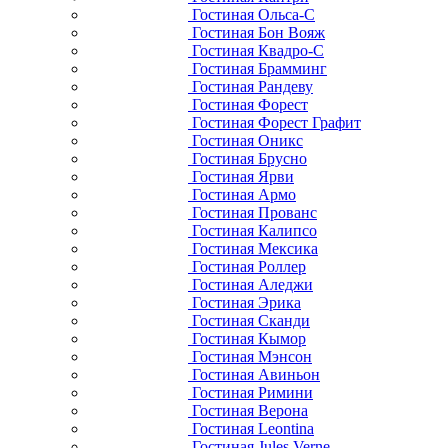
Гостиная Ольса-С
Гостиная Бон Вояж
Гостиная Квадро-С
Гостиная Брамминг
Гостиная Рандеву
Гостиная Форест
Гостиная Форест Графит
Гостиная Оникс
Гостиная Брусно
Гостиная Ярви
Гостиная Армо
Гостиная Прованс
Гостиная Калипсо
Гостиная Мексика
Гостиная Роллер
Гостиная Аледжи
Гостиная Эрика
Гостиная Сканди
Гостиная Кымор
Гостиная Мэнсон
Гостиная Авиньон
Гостиная Римини
Гостиная Верона
Гостиная Leontina
Гостиная Jules Verne