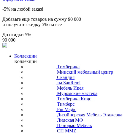
-5% на любой заказ!
Добавьте еще товаров на сумму
90 000
и получите скидку
5% на все
До скидки
5%
90 000
Коллекции
Коллекции
Тимберика
Минский мебельный центр
Скандия
тм SanRemi
Мебель Икея
Муромские мастера
Тимберика Кидс
Тимберс
Pin Magic
Дизайнерская Мебель Этажерка
Лидская МФ
Панормо Мебель
СП ММZ