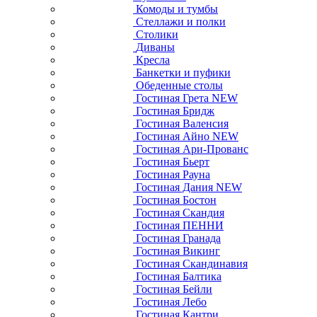
Комоды и тумбы
Стеллажи и полки
Столики
Диваны
Кресла
Банкетки и пуфики
Обеденные столы
Гостиная Грета NEW
Гостиная Бридж
Гостиная Валенсия
Гостиная Айно NEW
Гостиная Ари-Прованс
Гостиная Бьерт
Гостиная Рауна
Гостиная Дания NEW
Гостиная Бостон
Гостиная Скандия
Гостиная ПЕННИ
Гостиная Гранада
Гостиная Викинг
Гостиная Скандинавия
Гостиная Балтика
Гостиная Бейли
Гостиная Лебо
Гостиная Кантри