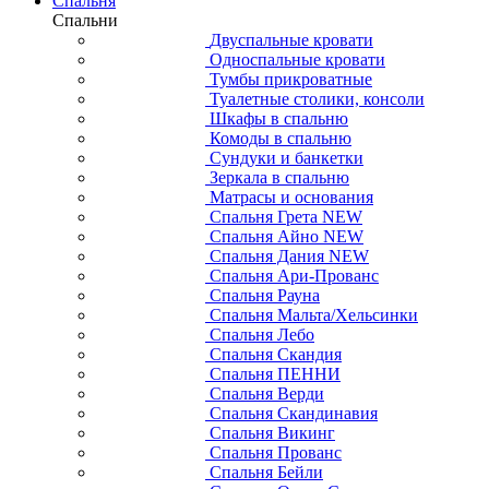
Спальня
Спальни
Двуспальные кровати
Односпальные кровати
Тумбы прикроватные
Туалетные столики, консоли
Шкафы в спальню
Комоды в спальню
Сундуки и банкетки
Зеркала в спальню
Матрасы и основания
Спальня Грета NEW
Спальня Айно NEW
Спальня Дания NEW
Спальня Ари-Прованс
Спальня Рауна
Спальня Мальта/Хельсинки
Спальня Лебо
Спальня Скандия
Спальня ПЕННИ
Спальня Верди
Спальня Скандинавия
Спальня Викинг
Спальня Прованс
Спальня Бейли