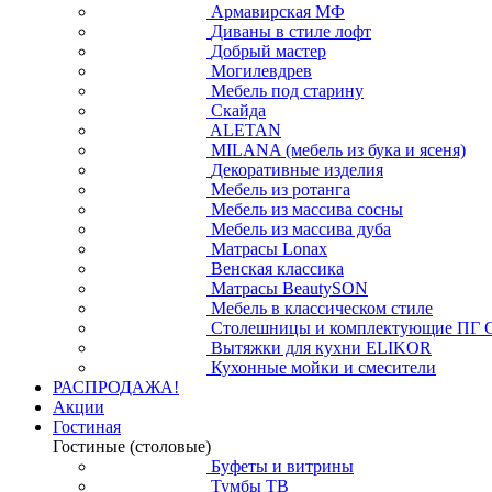
Армавирская МФ
Диваны в стиле лофт
Добрый мастер
Могилевдрев
Мебель под старину
Скайда
ALETAN
MILANA (мебель из бука и ясеня)
Декоративные изделия
Мебель из ротанга
Мебель из массива сосны
Мебель из массива дуба
Матрасы Lonax
Венская классика
Матрасы BeautySON
Мебель в классическом стиле
Столешницы и комплектующие ПГ 
Вытяжки для кухни ELIKOR
Кухонные мойки и смесители
РАСПРОДАЖА!
Акции
Гостиная
Гостиные (столовые)
Буфеты и витрины
Тумбы ТВ