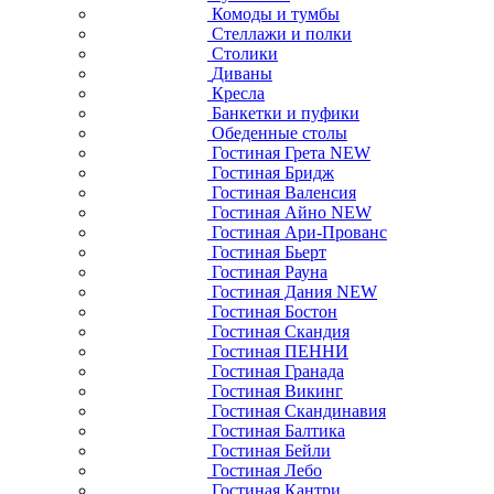
Комоды и тумбы
Стеллажи и полки
Столики
Диваны
Кресла
Банкетки и пуфики
Обеденные столы
Гостиная Грета NEW
Гостиная Бридж
Гостиная Валенсия
Гостиная Айно NEW
Гостиная Ари-Прованс
Гостиная Бьерт
Гостиная Рауна
Гостиная Дания NEW
Гостиная Бостон
Гостиная Скандия
Гостиная ПЕННИ
Гостиная Гранада
Гостиная Викинг
Гостиная Скандинавия
Гостиная Балтика
Гостиная Бейли
Гостиная Лебо
Гостиная Кантри