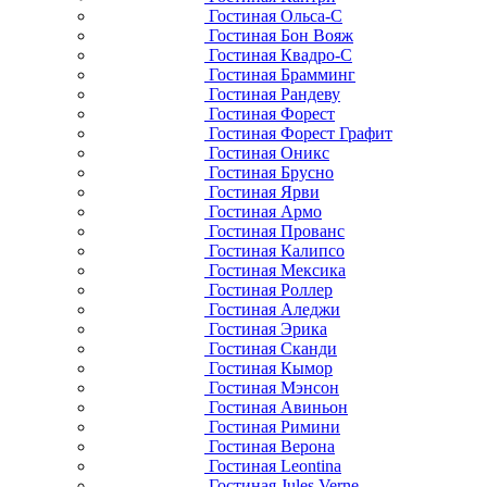
Гостиная Ольса-С
Гостиная Бон Вояж
Гостиная Квадро-С
Гостиная Брамминг
Гостиная Рандеву
Гостиная Форест
Гостиная Форест Графит
Гостиная Оникс
Гостиная Брусно
Гостиная Ярви
Гостиная Армо
Гостиная Прованс
Гостиная Калипсо
Гостиная Мексика
Гостиная Роллер
Гостиная Аледжи
Гостиная Эрика
Гостиная Сканди
Гостиная Кымор
Гостиная Мэнсон
Гостиная Авиньон
Гостиная Римини
Гостиная Верона
Гостиная Leontina
Гостиная Jules Verne