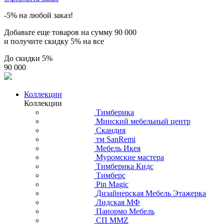
-5% на любой заказ!
Добавьте еще товаров на сумму
90 000
и получите скидку
5% на все
До скидки
5%
90 000
Коллекции
Коллекции
Тимберика
Минский мебельный центр
Скандия
тм SanRemi
Мебель Икея
Муромские мастера
Тимберика Кидс
Тимберс
Pin Magic
Дизайнерская Мебель Этажерка
Лидская МФ
Панормо Мебель
СП ММZ