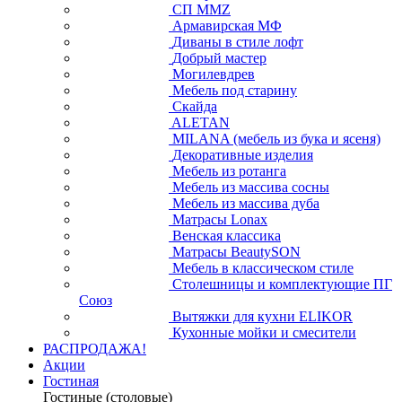
СП ММZ
Армавирская МФ
Диваны в стиле лофт
Добрый мастер
Могилевдрев
Мебель под старину
Скайда
ALETAN
MILANA (мебель из бука и ясеня)
Декоративные изделия
Мебель из ротанга
Мебель из массива сосны
Мебель из массива дуба
Матрасы Lonax
Венская классика
Матрасы BeautySON
Мебель в классическом стиле
Столешницы и комплектующие ПГ
Союз
Вытяжки для кухни ELIKOR
Кухонные мойки и смесители
РАСПРОДАЖА!
Акции
Гостиная
Гостиные (столовые)