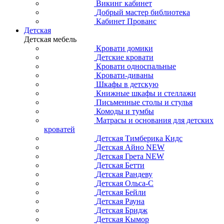
Викинг кабинет
Добрый мастер библиотека
Кабинет Прованс
Детская
Детская мебель
Кровати домики
Детские кровати
Кровати односпальные
Кровати-диваны
Шкафы в детскую
Книжные шкафы и стеллажи
Письменные столы и стулья
Комоды и тумбы
Матрасы и основания для детских
кроватей
Детская Тимберика Кидс
Детская Айно NEW
Детская Грета NEW
Детская Бетти
Детская Рандеву
Детская Ольса-С
Детская Бейли
Детская Рауна
Детская Бридж
Детская Кымор