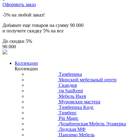
Оформить заказ
-5% на любой заказ!
Добавьте еще товаров на сумму
90 000
и получите скидку
5% на все
До скидки
5%
90 000
Коллекции
Коллекции
Тимберика
Минский мебельный центр
Скандия
тм SanRemi
Мебель Икея
Муромские мастера
Тимберика Кидс
Тимберс
Pin Magic
Дизайнерская Мебель Этажерка
Лидская МФ
Панормо Мебель