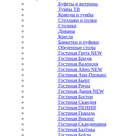
Буфеты и витрины
Тумбы ТВ
Комоды и тумбы
Стеллажи и полки
Столики
Диваны
Кресла
Банкетки и пуфики
Обеденные столы
Гостиная Грета NEW
Гостиная Бридж
Гостиная Валенсия
Гостиная Айно NEW
Гостиная Ари-Прованс
Гостиная Бьерт
Гостиная Рауна
Гостиная Дания NEW
Гостиная Бостон
Гостиная Скандия
Гостиная ПЕННИ
Гостиная Гранада
Гостиная Викинг
Гостиная Скандинавия
Гостиная Балтика
Гостиная Бейли