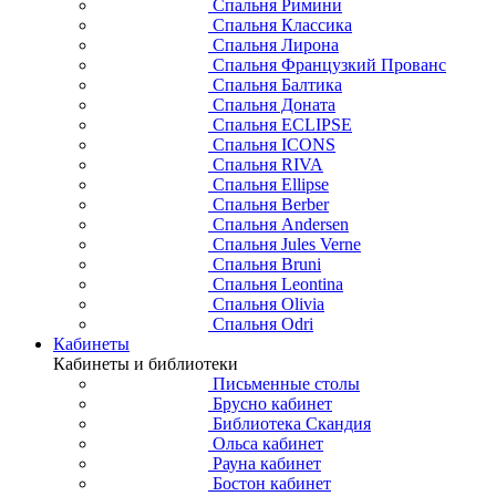
Спальня Римини
Спальня Классика
Спальня Лирона
Спальня Французкий Прованс
Спальня Балтика
Спальня Доната
Спальня ECLIPSE
Спальня ICONS
Спальня RIVA
Спальня Ellipse
Спальня Berber
Спальня Andersen
Спальня Jules Verne
Спальня Bruni
Спальня Leontina
Спальня Olivia
Спальня Odri
Кабинеты
Кабинеты и библиотеки
Письменные столы
Брусно кабинет
Библиотека Скандия
Ольса кабинет
Рауна кабинет
Бостон кабинет