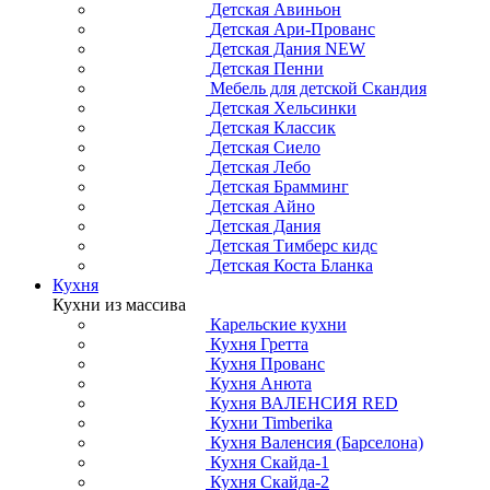
Детская Авиньон
Детская Ари-Прованс
Детская Дания NEW
Детская Пенни
Мебель для детской Скандия
Детская Хельсинки
Детская Классик
Детская Сиело
Детская Лебо
Детская Брамминг
Детская Айно
Детская Дания
Детская Тимберс кидс
Детская Коста Бланка
Кухня
Кухни из массива
Карельские кухни
Кухня Гретта
Кухня Прованс
Кухня Анюта
Кухня ВАЛЕНСИЯ RED
Кухни Timberika
Кухня Валенсия (Барселона)
Кухня Скайда-1
Кухня Скайда-2