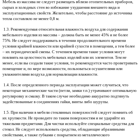
Мебель из массива не следует размещать вблизи отопительных приборов,
сырых и холодных стен во избежание ухудшения внешнего вида и
эксплуатационных свойств. Желательно, чтобы расстояние до источника
тепла составляло не менее 0,8 м.
1.3. Рекомендуемая относительная влажность воздуха для содержания
мебельного изделия из массива – должна быть не менее 45% и не более
75%. Не следует поддерживать в течении продолжительного времени
условия крайней влажности или крайней сухости в помещении, а тем более
– их периодической смены. С течением времени такие условия могут
повлиять на целостность мебельных изделий или их элементов. Тем не
менее, если вы создали такие условия, то рекомендуется часто проветривать
помещение и, по мере возможности, пользоваться осушителями или
увлажнителями воздуха для нормализации влажности.
1.4. После определенного периода эксплуатации может случиться, что
некоторые механические части (петли, замки т.п.) утрачивают оптимальную
регулировку и смазку. В таком случае необходимо аккуратно подтянуть
задействованные в соединениях гайки, винты либо шурупы.
1.5. При наличии в мебели стеклянных поверхностей следует помнить об
их хрупкости. Не проводите по таким поверхностям и не ударяйте их
тяжелыми предметами. Для чистки используйте специальные средства для
стекол. Не следует использовать средства, обладающие абразивными
свойствами, а также губками с покрытием из металлического