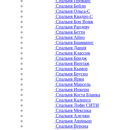
Спальня Прованс
Спальня Бейли
Спальня Ольса-С
Спальня Квадро-С
Спальня Бон Вояж
Спальня Рандеву
Спальня Бетти
Спальня Айно
Спальня Брамминг
Спальня Дания
Спальня Классик
Спальня Бридж
Спальня Винтаж
Спальня Кымор
Спальня Брусно
Спальня Ярви
Спальня Марсель
Спальня Инкери
Спальня Коста Бланка
Спальня Калипсо
Спальня Лофи СИТИ
Спальня Мексика
Спальня Аледжи
Спальня Авиньон
Спальня Верона