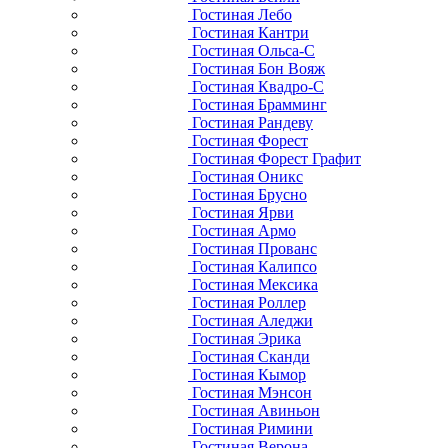
Гостиная Лебо
Гостиная Кантри
Гостиная Ольса-С
Гостиная Бон Вояж
Гостиная Квадро-С
Гостиная Брамминг
Гостиная Рандеву
Гостиная Форест
Гостиная Форест Графит
Гостиная Оникс
Гостиная Брусно
Гостиная Ярви
Гостиная Армо
Гостиная Прованс
Гостиная Калипсо
Гостиная Мексика
Гостиная Роллер
Гостиная Аледжи
Гостиная Эрика
Гостиная Сканди
Гостиная Кымор
Гостиная Мэнсон
Гостиная Авиньон
Гостиная Римини
Гостиная Верона