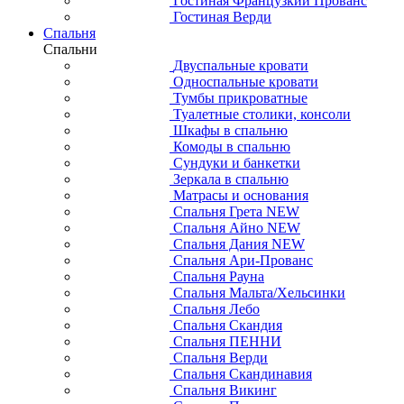
Гостиная Французкий Прованс
Гостиная Верди
Спальня
Спальни
Двуспальные кровати
Односпальные кровати
Тумбы прикроватные
Туалетные столики, консоли
Шкафы в спальню
Комоды в спальню
Сундуки и банкетки
Зеркала в спальню
Матрасы и основания
Спальня Грета NEW
Спальня Айно NEW
Спальня Дания NEW
Спальня Ари-Прованс
Спальня Рауна
Спальня Мальта/Хельсинки
Спальня Лебо
Спальня Скандия
Спальня ПЕННИ
Спальня Верди
Спальня Скандинавия
Спальня Викинг