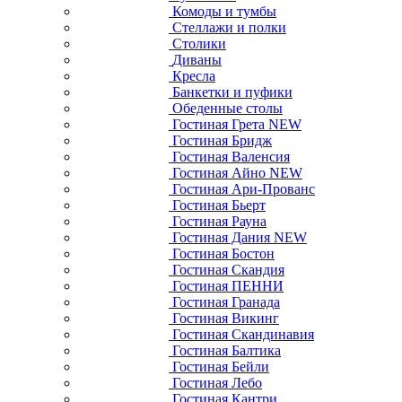
Комоды и тумбы
Стеллажи и полки
Столики
Диваны
Кресла
Банкетки и пуфики
Обеденные столы
Гостиная Грета NEW
Гостиная Бридж
Гостиная Валенсия
Гостиная Айно NEW
Гостиная Ари-Прованс
Гостиная Бьерт
Гостиная Рауна
Гостиная Дания NEW
Гостиная Бостон
Гостиная Скандия
Гостиная ПЕННИ
Гостиная Гранада
Гостиная Викинг
Гостиная Скандинавия
Гостиная Балтика
Гостиная Бейли
Гостиная Лебо
Гостиная Кантри