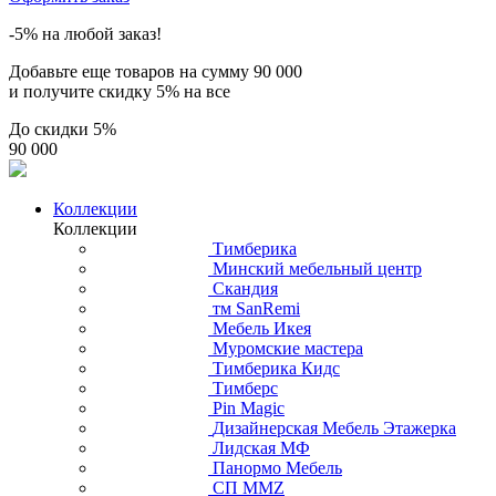
-5% на любой заказ!
Добавьте еще товаров на сумму
90 000
и получите скидку
5% на все
До скидки
5%
90 000
Коллекции
Коллекции
Тимберика
Минский мебельный центр
Скандия
тм SanRemi
Мебель Икея
Муромские мастера
Тимберика Кидс
Тимберс
Pin Magic
Дизайнерская Мебель Этажерка
Лидская МФ
Панормо Мебель
СП ММZ