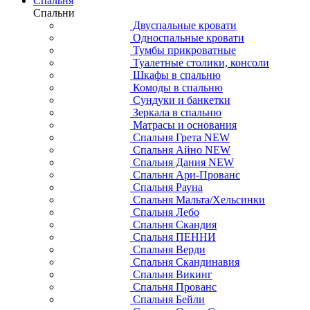
Спальня
Спальни
Двуспальные кровати
Односпальные кровати
Тумбы прикроватные
Туалетные столики, консоли
Шкафы в спальню
Комоды в спальню
Сундуки и банкетки
Зеркала в спальню
Матрасы и основания
Спальня Грета NEW
Спальня Айно NEW
Спальня Дания NEW
Спальня Ари-Прованс
Спальня Рауна
Спальня Мальта/Хельсинки
Спальня Лебо
Спальня Скандия
Спальня ПЕННИ
Спальня Верди
Спальня Скандинавия
Спальня Викинг
Спальня Прованс
Спальня Бейли