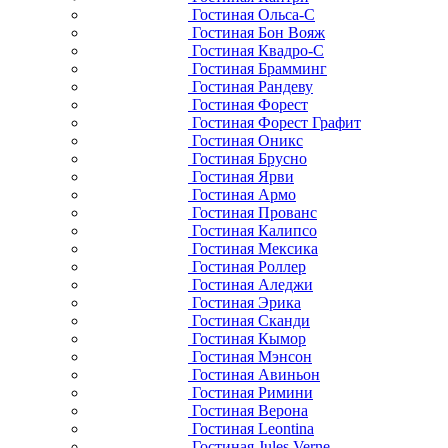
Гостиная Ольса-С
Гостиная Бон Вояж
Гостиная Квадро-С
Гостиная Брамминг
Гостиная Рандеву
Гостиная Форест
Гостиная Форест Графит
Гостиная Оникс
Гостиная Брусно
Гостиная Ярви
Гостиная Армо
Гостиная Прованс
Гостиная Калипсо
Гостиная Мексика
Гостиная Роллер
Гостиная Аледжи
Гостиная Эрика
Гостиная Сканди
Гостиная Кымор
Гостиная Мэнсон
Гостиная Авиньон
Гостиная Римини
Гостиная Верона
Гостиная Leontina
Гостиная Jules Verne