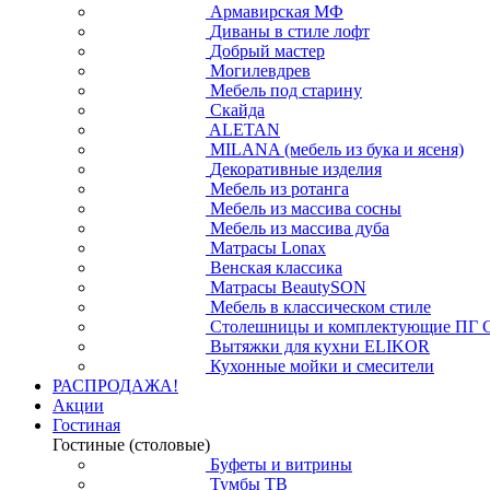
Армавирская МФ
Диваны в стиле лофт
Добрый мастер
Могилевдрев
Мебель под старину
Скайда
ALETAN
MILANA (мебель из бука и ясеня)
Декоративные изделия
Мебель из ротанга
Мебель из массива сосны
Мебель из массива дуба
Матрасы Lonax
Венская классика
Матрасы BeautySON
Мебель в классическом стиле
Столешницы и комплектующие ПГ 
Вытяжки для кухни ELIKOR
Кухонные мойки и смесители
РАСПРОДАЖА!
Акции
Гостиная
Гостиные (столовые)
Буфеты и витрины
Тумбы ТВ