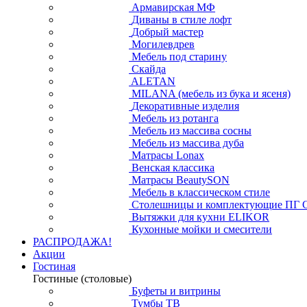
Армавирская МФ
Диваны в стиле лофт
Добрый мастер
Могилевдрев
Мебель под старину
Скайда
ALETAN
MILANA (мебель из бука и ясеня)
Декоративные изделия
Мебель из ротанга
Мебель из массива сосны
Мебель из массива дуба
Матрасы Lonax
Венская классика
Матрасы BeautySON
Мебель в классическом стиле
Столешницы и комплектующие ПГ 
Вытяжки для кухни ELIKOR
Кухонные мойки и смесители
РАСПРОДАЖА!
Акции
Гостиная
Гостиные (столовые)
Буфеты и витрины
Тумбы ТВ