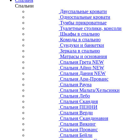
Спальня
Спальни
Двуспальные кровати
Односпальные кровати
Тумбы прикроватные
Туалетные столики, консоли
Шкафы в спальню
Комоды в спальню
Сундуки и банкетки
Зеркала в спальню
Матрасы и основания
Спальня Грета NEW
Спальня Айно NEW
Спальня Дания NEW
Спальня Ари-Прованс
Спальня Рауна
Спальня Мальта/Хельсинки
Спальня Лебо
Спальня Скандия
Спальня ПЕННИ
Спальня Верди
Спальня Скандинавия
Спальня Викинг
Спальня Прованс
Спальня Бейли