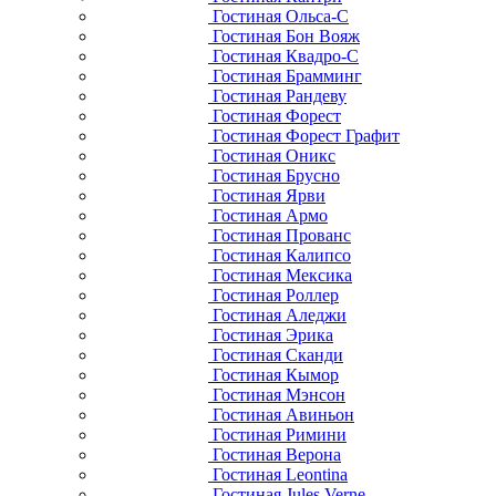
Гостиная Ольса-С
Гостиная Бон Вояж
Гостиная Квадро-С
Гостиная Брамминг
Гостиная Рандеву
Гостиная Форест
Гостиная Форест Графит
Гостиная Оникс
Гостиная Брусно
Гостиная Ярви
Гостиная Армо
Гостиная Прованс
Гостиная Калипсо
Гостиная Мексика
Гостиная Роллер
Гостиная Аледжи
Гостиная Эрика
Гостиная Сканди
Гостиная Кымор
Гостиная Мэнсон
Гостиная Авиньон
Гостиная Римини
Гостиная Верона
Гостиная Leontina
Гостиная Jules Verne