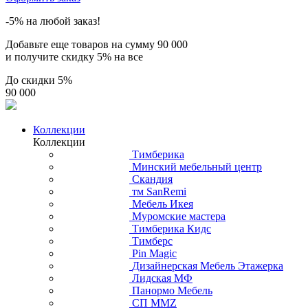
-5% на любой заказ!
Добавьте еще товаров на сумму
90 000
и получите скидку
5% на все
До скидки
5%
90 000
Коллекции
Коллекции
Тимберика
Минский мебельный центр
Скандия
тм SanRemi
Мебель Икея
Муромские мастера
Тимберика Кидс
Тимберс
Pin Magic
Дизайнерская Мебель Этажерка
Лидская МФ
Панормо Мебель
СП ММZ