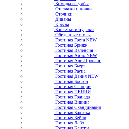
Комоды и тумбы
Стеллажи и полки
Столики
Диваны
Кресла
Банкетки и пуфики
Обеденные столы
Гостиная Грета NEW
Гостиная Бридж
Гостиная Валенсия
Гостиная Айно NEW
Гостиная Ари-Прованс
Гостиная Бьерт
Гостиная Рауна
Гостиная Дания NEW
Гостиная Бостон
Гостиная Скандия
Гостиная ПЕННИ
Гостиная Гранада
Гостиная Викинг
Гостиная Скандинавия
Гостиная Балтика
Гостиная Бейли
Гостиная Лебо
Гостиная Кантри