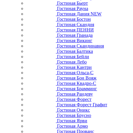
Гостиная Бьерт
Гостиная Рауна
Гостиная Дания NEW
Гостиная Бостон
Гостиная Скандия
Гостиная ПЕННИ
Гостиная Гранада
Гостиная Викинг
Гостиная Скандинавия
Гостиная Балтика
Гостиная Бейли
Гостиная Лебо
Гостиная Кантри
Гостиная Ольса-С
Гостиная Бон Вояж
Гостиная Квадро-С
Гостиная Брамминг
Гостиная Рандеву
Гостиная Форест
Гостиная Форест Графит
Гостиная Оникс
Гостиная Брусно
Гостиная Ярви
Гостиная Армо
Гостиная Прованс