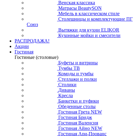
Венская классика
Матрасы BeautySON
Мебель в классическом стиле
Столешницы и комплектующие ПГ
Союз
Вытяжки для кухни ELIKOR
Кухонные мойки и смесители
РАСПРОДАЖА!
Акции
Гостиная
Гостиные (столовые)
Буфеты и витрины
Тумбы ТВ
Комоды и тумбы
Стеллажи и полки
Столики
Диваны
Кресла
Банкетки и пуфики
Обеденные столы
Гостиная Грета NEW
Гостиная Бридж
Гостиная Валенсия
Гостиная Айно NEW
Гостиная Ари-Прованс