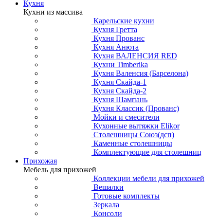
Кухня
Кухни из массива
Карельские кухни
Кухня Гретта
Кухня Прованс
Кухня Анюта
Кухня ВАЛЕНСИЯ RED
Кухни Timberika
Кухня Валенсия (Барселона)
Кухня Скайда-1
Кухня Скайда-2
Кухня Шампань
Кухня Классик (Прованс)
Мойки и смесители
Кухонные вытяжки Elikor
Столешницы Союз(дсп)
Каменные столешницы
Комплектующие для столешниц
Прихожая
Мебель для прихожей
Коллекции мебели для прихожей
Вешалки
Готовые комплекты
Зеркала
Консоли