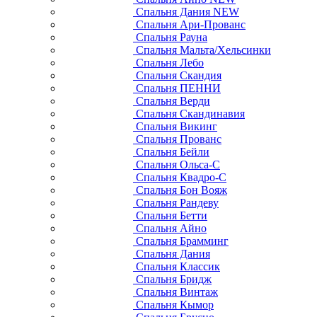
Спальня Дания NEW
Спальня Ари-Прованс
Спальня Рауна
Спальня Мальта/Хельсинки
Спальня Лебо
Спальня Скандия
Спальня ПЕННИ
Спальня Верди
Спальня Скандинавия
Спальня Викинг
Спальня Прованс
Спальня Бейли
Спальня Ольса-С
Спальня Квадро-С
Спальня Бон Вояж
Спальня Рандеву
Спальня Бетти
Спальня Айно
Спальня Брамминг
Спальня Дания
Спальня Классик
Спальня Бридж
Спальня Винтаж
Спальня Кымор