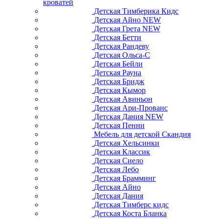
кроватей
Детская Тимберика Кидс
Детская Айно NEW
Детская Грета NEW
Детская Бетти
Детская Рандеву
Детская Ольса-С
Детская Бейли
Детская Рауна
Детская Бридж
Детская Кымор
Детская Авиньон
Детская Ари-Прованс
Детская Дания NEW
Детская Пенни
Мебель для детской Скандия
Детская Хельсинки
Детская Классик
Детская Сиело
Детская Лебо
Детская Брамминг
Детская Айно
Детская Дания
Детская Тимберс кидс
Детская Коста Бланка