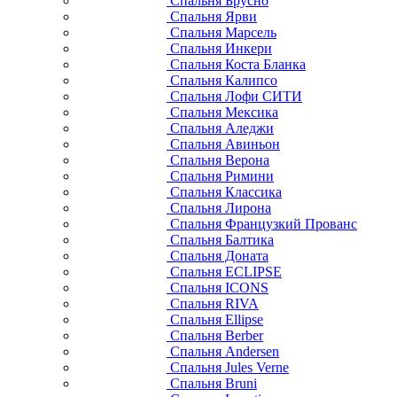
Спальня Брусно
Спальня Ярви
Спальня Марсель
Спальня Инкери
Спальня Коста Бланка
Спальня Калипсо
Спальня Лофи СИТИ
Спальня Мексика
Спальня Аледжи
Спальня Авиньон
Спальня Верона
Спальня Римини
Спальня Классика
Спальня Лирона
Спальня Французкий Прованс
Спальня Балтика
Спальня Доната
Спальня ECLIPSE
Спальня ICONS
Спальня RIVA
Спальня Ellipse
Спальня Berber
Спальня Andersen
Спальня Jules Verne
Спальня Bruni