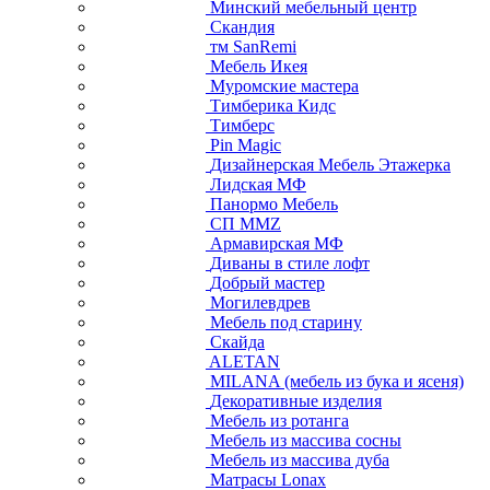
Минский мебельный центр
Скандия
тм SanRemi
Мебель Икея
Муромские мастера
Тимберика Кидс
Тимберс
Pin Magic
Дизайнерская Мебель Этажерка
Лидская МФ
Панормо Мебель
СП ММZ
Армавирская МФ
Диваны в стиле лофт
Добрый мастер
Могилевдрев
Мебель под старину
Скайда
ALETAN
MILANA (мебель из бука и ясеня)
Декоративные изделия
Мебель из ротанга
Мебель из массива сосны
Мебель из массива дуба
Матрасы Lonax