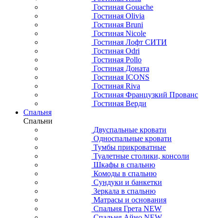
Гостиная Gouache
Гостиная Olivia
Гостиная Bruni
Гостиная Nicole
Гостиная Лофт СИТИ
Гостиная Odri
Гостиная Pollo
Гостиная Доната
Гостиная ICONS
Гостиная Riva
Гостиная Французкий Прованс
Гостиная Верди
Спальня
Спальни
Двуспальные кровати
Односпальные кровати
Тумбы прикроватные
Туалетные столики, консоли
Шкафы в спальню
Комоды в спальню
Сундуки и банкетки
Зеркала в спальню
Матрасы и основания
Спальня Грета NEW
Спальня Айно NEW