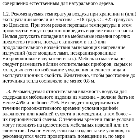
совершенно естественным для натурального дерева.
1.2. Рекомендуемая температура воздуха при хранении и (или)
эксплуатации мебели из массива - +18 град. С - +25 градусов
по Цельсию. При этом резкие перепады температуры в этом
промежутке могут серьезно повредить изделие или его части.
Нельзя допускать попадания на мебельные изделия горячих
предметов (утюги, посуда с кипятком и т.п.) или
продолжительного воздействия вызывающих нагревание
излучений (свет мощных ламп, неэкранизированные
микроволновые излучатели и т.п.). Мебель из массива не
следует размещать вблизи отопительных приборов, сырых и
холодных стен во избежание ухудшения внешнего вида и
эксплуатационных свойств. Желательно, чтобы расстояние до
источника тепла составляло не менее 0,8 м.
1.3. Рекомендуемая относительная влажность воздуха для
содержания мебельного изделия из массива – должна быть не
менее 45% и не более 75%. Не следует поддерживать в
течении продолжительного времени условия крайней
влажности или крайней сухости в помещении, а тем более –
их периодической смены. С течением времени такие условия
могут повлиять на целостность мебельных изделий или их
элементов. Тем не менее, если вы создали такие условия, то
рекомендуется часто проветривать помещение и, по мере