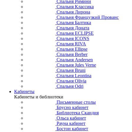
Спальня Римини
Спальня Классика
Спальня Лирона
Спальня Французкий Прованс
Спальня Балтика
Спальня Доната
Спальня ECLIPSE
Спальня ICONS
Спальня RIVA
Спальня Ellipse
Спальня Berber
Спальня Andersen
Спальня Jules Verne
Спальня Bruni
Спальня Leontina
Спальня Olivia
Спальня Odri
Кабинеты
Кабинеты и библиотеки
Письменные столы
Брусно кабинет
Библиотека Скандия
Ольса кабинет
Рауна кабинет
Бостон кабинет