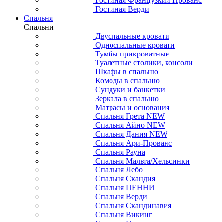
Гостиная Французкий Прованс
Гостиная Верди
Спальня
Спальни
Двуспальные кровати
Односпальные кровати
Тумбы прикроватные
Туалетные столики, консоли
Шкафы в спальню
Комоды в спальню
Сундуки и банкетки
Зеркала в спальню
Матрасы и основания
Спальня Грета NEW
Спальня Айно NEW
Спальня Дания NEW
Спальня Ари-Прованс
Спальня Рауна
Спальня Мальта/Хельсинки
Спальня Лебо
Спальня Скандия
Спальня ПЕННИ
Спальня Верди
Спальня Скандинавия
Спальня Викинг