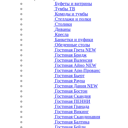
Буфеты и витрины
Тумбы ТВ
Комоды и тумбы
Стеллажи и полки
Столики
Диваны
Кресла
Банкетки и пуфики
Обеденные столы
Гостиная Грета NEW
Гостиная Бридж
Гостиная Валенсия
Гостиная Айно NEW
Гостиная Ари-Прованс
Гостиная Бьерт
Гостиная Рауна
Гостиная Дания NEW
Гостиная Бостон
Гостиная Скандия
Гостиная ПЕННИ
Гостиная Гранада
Гостиная Викинг
Гостиная Скандинавия
Гостиная Балтика
Гостиная Бейли