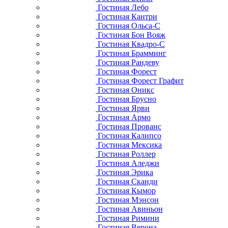
Гостиная Лебо
Гостиная Кантри
Гостиная Ольса-С
Гостиная Бон Вояж
Гостиная Квадро-С
Гостиная Брамминг
Гостиная Рандеву
Гостиная Форест
Гостиная Форест Графит
Гостиная Оникс
Гостиная Брусно
Гостиная Ярви
Гостиная Армо
Гостиная Прованс
Гостиная Калипсо
Гостиная Мексика
Гостиная Роллер
Гостиная Аледжи
Гостиная Эрика
Гостиная Сканди
Гостиная Кымор
Гостиная Мэнсон
Гостиная Авиньон
Гостиная Римини
Гостиная Верона