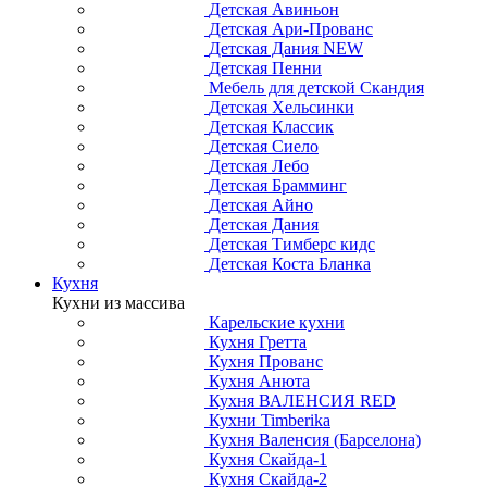
Детская Авиньон
Детская Ари-Прованс
Детская Дания NEW
Детская Пенни
Мебель для детской Скандия
Детская Хельсинки
Детская Классик
Детская Сиело
Детская Лебо
Детская Брамминг
Детская Айно
Детская Дания
Детская Тимберс кидс
Детская Коста Бланка
Кухня
Кухни из массива
Карельские кухни
Кухня Гретта
Кухня Прованс
Кухня Анюта
Кухня ВАЛЕНСИЯ RED
Кухни Timberika
Кухня Валенсия (Барселона)
Кухня Скайда-1
Кухня Скайда-2