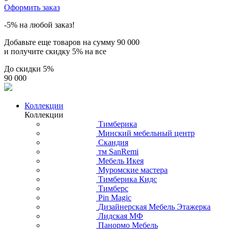
Оформить заказ
-5% на любой заказ!
Добавьте еще товаров на сумму
90 000
и получите скидку
5% на все
До скидки
5%
90 000
Коллекции
Коллекции
Тимберика
Минский мебельный центр
Скандия
тм SanRemi
Мебель Икея
Муромские мастера
Тимберика Кидс
Тимберс
Pin Magic
Дизайнерская Мебель Этажерка
Лидская МФ
Панормо Мебель