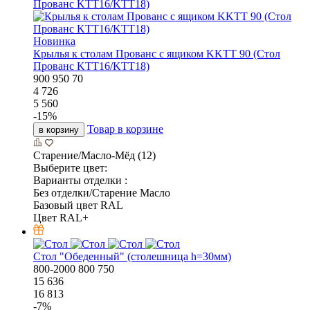
Новинка
Крылья к столам Прованс с ящиком KKTT 90 (Стол
Прованс KTT16/KTT18)
900
950
70
4 726
5 560
-
15
%
Товар в корзине
в корзину
Старение/Масло-Мёд (12)
Выберите цвет:
Варианты отделки :
Без отделки/Старение Масло
Базовый цвет RAL
Цвет RAL+
Стол "Обеденный" (столешница h=30мм)
800-2000
800
750
15 636
16 813
-
7
%