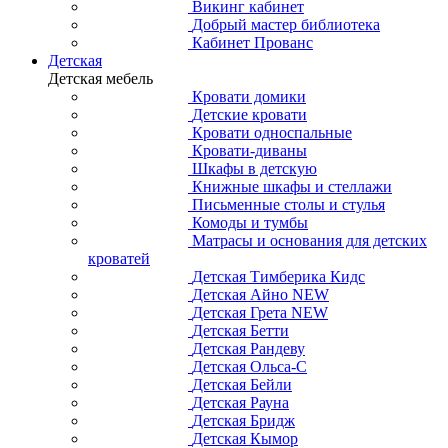
Викинг кабинет
Добрый мастер библиотека
Кабинет Прованс
Детская
Детская мебель
Кровати домики
Детские кровати
Кровати односпальные
Кровати-диваны
Шкафы в детскую
Книжные шкафы и стеллажи
Письменные столы и стулья
Комоды и тумбы
Матрасы и основания для детских
кроватей
Детская Тимберика Кидс
Детская Айно NEW
Детская Грета NEW
Детская Бетти
Детская Рандеву
Детская Ольса-С
Детская Бейли
Детская Рауна
Детская Бридж
Детская Кымор