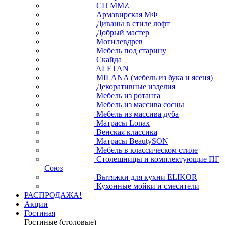
СП ММZ
Армавирская МФ
Диваны в стиле лофт
Добрый мастер
Могилевдрев
Мебель под старину
Скайда
ALETAN
MILANA (мебель из бука и ясеня)
Декоративные изделия
Мебель из ротанга
Мебель из массива сосны
Мебель из массива дуба
Матрасы Lonax
Венская классика
Матрасы BeautySON
Мебель в классическом стиле
Столешницы и комплектующие ПГ
Союз
Вытяжки для кухни ELIKOR
Кухонные мойки и смесители
РАСПРОДАЖА!
Акции
Гостиная
Гостиные (столовые)