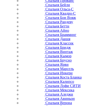
Спальня Прованс
Спальня Бейли
Спальня Ольса-С
Спальня Квадро-С
Спальня Бон Вояж
Спальня Рандеву
Спальня Бетти
Спальня Айно
Спальня Брамминг
Спальня Дания
Спальня Классик
Спальня Бридж
Спальня Винтаж
Спальня Кымор
Спальня Брусно
Спальня Ярви
Спальня Марсель
Спальня Инкери
Спальня Коста Бланка
Спальня Калипсо
Спальня Лофи СИТИ
Спальня Мексика
Спальня Аледжи
Спальня Авиньон
Спальня Верона