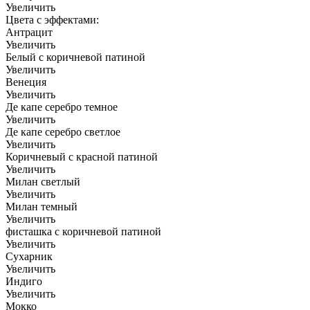
Увеличить
Цвета с эффектами:
Антрацит
Увеличить
Белый с коричневой патиной
Увеличить
Венеция
Увеличить
Де капе серебро темное
Увеличить
Де капе серебро светлое
Увеличить
Коричневый с красной патиной
Увеличить
Милан светлый
Увеличить
Милан темный
Увеличить
фисташка с коричневой патиной
Увеличить
Сухарник
Увеличить
Индиго
Увеличить
Мокко