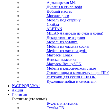
Армавирская МФ
Диваны в стиле лофт
Добрый мастер
Могилевдрев
Мебель под старину
Скайда
ALETAN
MILANA (мебель из бука и ясеня)
Декоративные изделия
Мебель из ротанга
Мебель из массива сосны
Мебель из массива дуба
Матрасы Lonax
Венская классика
Матрасы BeautySON
Мебель в классическом стиле
Столешницы и комплектующие ПГ 
Вытяжки для кухни ELIKOR
Кухонные мойки и смесители
РАСПРОДАЖА!
Акции
Гостиная
Гостиные (столовые)
Буфеты и витрины
Тумбы ТВ