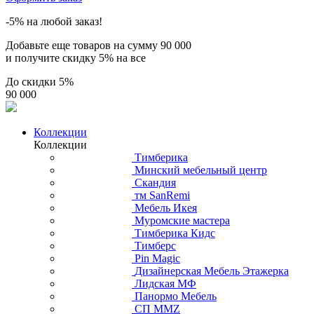
-5% на любой заказ!
Добавьте еще товаров на сумму
90 000
и получите скидку
5% на все
До скидки
5%
90 000
Коллекции
Коллекции
Тимберика
Минский мебельный центр
Скандия
тм SanRemi
Мебель Икея
Муромские мастера
Тимберика Кидс
Тимберс
Pin Magic
Дизайнерская Мебель Этажерка
Лидская МФ
Панормо Мебель
СП ММZ