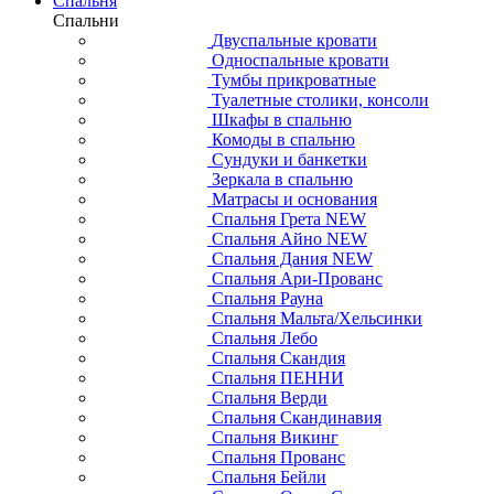
Спальня
Спальни
Двуспальные кровати
Односпальные кровати
Тумбы прикроватные
Туалетные столики, консоли
Шкафы в спальню
Комоды в спальню
Сундуки и банкетки
Зеркала в спальню
Матрасы и основания
Спальня Грета NEW
Спальня Айно NEW
Спальня Дания NEW
Спальня Ари-Прованс
Спальня Рауна
Спальня Мальта/Хельсинки
Спальня Лебо
Спальня Скандия
Спальня ПЕННИ
Спальня Верди
Спальня Скандинавия
Спальня Викинг
Спальня Прованс
Спальня Бейли