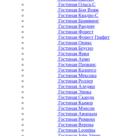
Гостиная Ольса-С
Гостиная Бон Вояж
Гостиная Квадро-С
Гостиная Брамминг
Гостиная Рандеву
Гостиная Форест
Гостиная Форест Графит
Гостиная Оникс
Гостиная Брусно
Гостиная Ярви
Гостиная Армо
Гостиная Прованс
Гостиная Калипсо
Гостиная Мексика
Гостиная Роллер
Гостиная Аледжи
Гостиная Эрика
Гостиная Сканди
Гостиная Кымор
Гостиная Мэнсон
Гостиная Авиньон
Гостиная Римини
Гостиная Верона
Гостиная Leontina
Гостиная Jules Verne