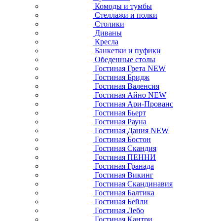
Комоды и тумбы
Стеллажи и полки
Столики
Диваны
Кресла
Банкетки и пуфики
Обеденные столы
Гостиная Грета NEW
Гостиная Бридж
Гостиная Валенсия
Гостиная Айно NEW
Гостиная Ари-Прованс
Гостиная Бьерт
Гостиная Рауна
Гостиная Дания NEW
Гостиная Бостон
Гостиная Скандия
Гостиная ПЕННИ
Гостиная Гранада
Гостиная Викинг
Гостиная Скандинавия
Гостиная Балтика
Гостиная Бейли
Гостиная Лебо
Гостиная Кантри