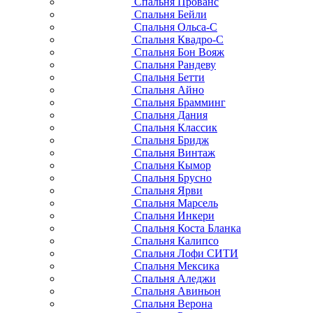
Спальня Прованс
Спальня Бейли
Спальня Ольса-С
Спальня Квадро-С
Спальня Бон Вояж
Спальня Рандеву
Спальня Бетти
Спальня Айно
Спальня Брамминг
Спальня Дания
Спальня Классик
Спальня Бридж
Спальня Винтаж
Спальня Кымор
Спальня Брусно
Спальня Ярви
Спальня Марсель
Спальня Инкери
Спальня Коста Бланка
Спальня Калипсо
Спальня Лофи СИТИ
Спальня Мексика
Спальня Аледжи
Спальня Авиньон
Спальня Верона