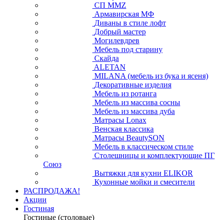
СП ММZ
Армавирская МФ
Диваны в стиле лофт
Добрый мастер
Могилевдрев
Мебель под старину
Скайда
ALETAN
MILANA (мебель из бука и ясеня)
Декоративные изделия
Мебель из ротанга
Мебель из массива сосны
Мебель из массива дуба
Матрасы Lonax
Венская классика
Матрасы BeautySON
Мебель в классическом стиле
Столешницы и комплектующие ПГ
Союз
Вытяжки для кухни ELIKOR
Кухонные мойки и смесители
РАСПРОДАЖА!
Акции
Гостиная
Гостиные (столовые)