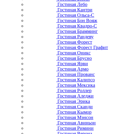
Гостиная Лебо
Гостиная Кантри
Гостиная Ольса-С
Гостиная Бон Вояж
Гостиная Квадро-С
Гостиная Брамминг
Гостиная Рандеву
Гостиная Форест
Гостиная Форест Графит
Гостиная Оникс
Гостиная Брусно
Гостиная Ярви
Гостиная Армо
Гостиная Прованс
Гостиная Калипсо
Гостиная Мексика
Гостиная Роллер
Гостиная Аледжи
Гостиная Эрика
Гостиная Сканди
Гостиная Кымор
Гостиная Мэнсон
Гостиная Авиньон
Гостиная Римини
Гостиная Верона