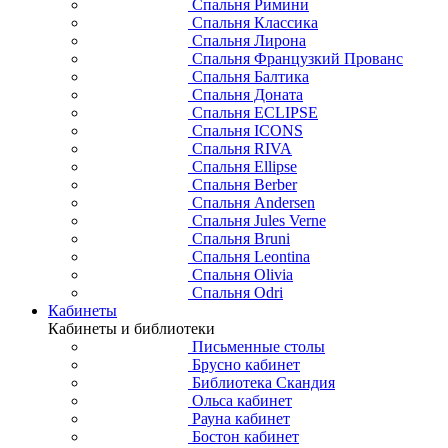
Спальня Римини
Спальня Классика
Спальня Лирона
Спальня Французкий Прованс
Спальня Балтика
Спальня Доната
Спальня ECLIPSE
Спальня ICONS
Спальня RIVA
Спальня Ellipse
Спальня Berber
Спальня Andersen
Спальня Jules Verne
Спальня Bruni
Спальня Leontina
Спальня Olivia
Спальня Odri
Кабинеты
Кабинеты и библиотеки
Письменные столы
Брусно кабинет
Библиотека Скандия
Ольса кабинет
Рауна кабинет
Бостон кабинет