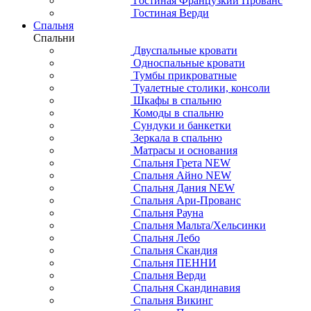
Гостиная Французкий Прованс
Гостиная Верди
Спальня
Спальни
Двуспальные кровати
Односпальные кровати
Тумбы прикроватные
Туалетные столики, консоли
Шкафы в спальню
Комоды в спальню
Сундуки и банкетки
Зеркала в спальню
Матрасы и основания
Спальня Грета NEW
Спальня Айно NEW
Спальня Дания NEW
Спальня Ари-Прованс
Спальня Рауна
Спальня Мальта/Хельсинки
Спальня Лебо
Спальня Скандия
Спальня ПЕННИ
Спальня Верди
Спальня Скандинавия
Спальня Викинг