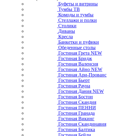
Буфеты и витрины
Тумбы ТВ
Комоды и тумбы
Стеллажи и полки
Столики
Диваны
Кресла
Банкетки и пуфики
Обеденные столы
Гостиная Грета NEW
Гостиная Бридж
Гостиная Валенсия
Гостиная Айно NEW
Гостиная Ари-Прованс
Гостиная Бьерт
Гостиная Рауна
Гостиная Дания NEW
Гостиная Бостон
Гостиная Скандия
Гостиная ПЕННИ
Гостиная Гранада
Гостиная Викинг
Гостиная Скандинавия
Гостиная Балтика
Гостиная Бейли