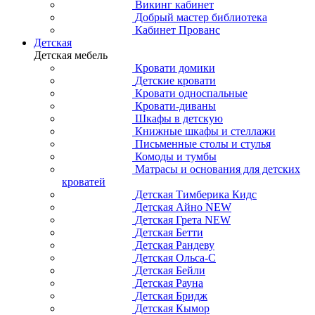
Викинг кабинет
Добрый мастер библиотека
Кабинет Прованс
Детская
Детская мебель
Кровати домики
Детские кровати
Кровати односпальные
Кровати-диваны
Шкафы в детскую
Книжные шкафы и стеллажи
Письменные столы и стулья
Комоды и тумбы
Матрасы и основания для детских
кроватей
Детская Тимберика Кидс
Детская Айно NEW
Детская Грета NEW
Детская Бетти
Детская Рандеву
Детская Ольса-С
Детская Бейли
Детская Рауна
Детская Бридж
Детская Кымор