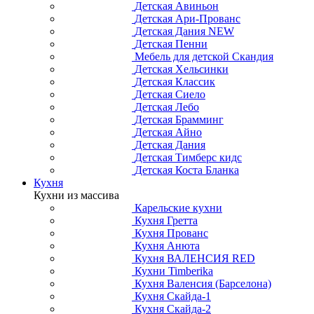
Детская Авиньон
Детская Ари-Прованс
Детская Дания NEW
Детская Пенни
Мебель для детской Скандия
Детская Хельсинки
Детская Классик
Детская Сиело
Детская Лебо
Детская Брамминг
Детская Айно
Детская Дания
Детская Тимберс кидс
Детская Коста Бланка
Кухня
Кухни из массива
Карельские кухни
Кухня Гретта
Кухня Прованс
Кухня Анюта
Кухня ВАЛЕНСИЯ RED
Кухни Timberika
Кухня Валенсия (Барселона)
Кухня Скайда-1
Кухня Скайда-2