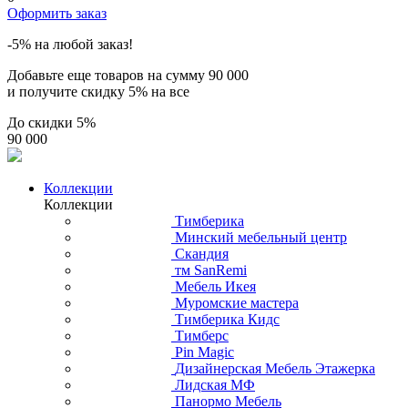
Оформить заказ
-5% на любой заказ!
Добавьте еще товаров на сумму
90 000
и получите скидку
5% на все
До скидки
5%
90 000
Коллекции
Коллекции
Тимберика
Минский мебельный центр
Скандия
тм SanRemi
Мебель Икея
Муромские мастера
Тимберика Кидс
Тимберс
Pin Magic
Дизайнерская Мебель Этажерка
Лидская МФ
Панормо Мебель