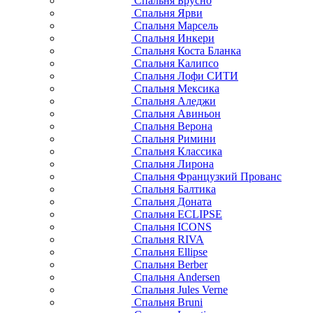
Спальня Брусно
Спальня Ярви
Спальня Марсель
Спальня Инкери
Спальня Коста Бланка
Спальня Калипсо
Спальня Лофи СИТИ
Спальня Мексика
Спальня Аледжи
Спальня Авиньон
Спальня Верона
Спальня Римини
Спальня Классика
Спальня Лирона
Спальня Французкий Прованс
Спальня Балтика
Спальня Доната
Спальня ECLIPSE
Спальня ICONS
Спальня RIVA
Спальня Ellipse
Спальня Berber
Спальня Andersen
Спальня Jules Verne
Спальня Bruni