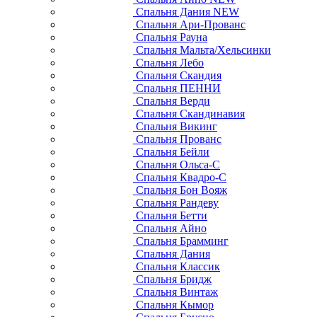
Спальня Дания NEW
Спальня Ари-Прованс
Спальня Рауна
Спальня Мальта/Хельсинки
Спальня Лебо
Спальня Скандия
Спальня ПЕННИ
Спальня Верди
Спальня Скандинавия
Спальня Викинг
Спальня Прованс
Спальня Бейли
Спальня Ольса-С
Спальня Квадро-С
Спальня Бон Вояж
Спальня Рандеву
Спальня Бетти
Спальня Айно
Спальня Брамминг
Спальня Дания
Спальня Классик
Спальня Бридж
Спальня Винтаж
Спальня Кымор