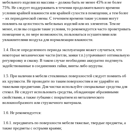
мебельного изделия из массива – должна быть не менее 45% и не более
75%. Не следует поддерживать в течении продолжительного времени
условия крайней влажности или крайней сухости в помещении, а тем более
– их периодической смены. С течением времени такие условия могут
повлиять на целостность мебельных изделий или их элементов. Тем не
менее, если вы создали такие условия, то рекомендуется часто проветривать
помещение и, по мере возможности, пользоваться осушителями или
увлажнителями воздуха для нормализации влажности.
1.4. После определенного периода эксплуатации может случиться, что
некоторые механические части (петли, замки т.п.) утрачивают оптимальную
регулировку и смазку. В таком случае необходимо аккуратно подтянуть
задействованные в соединениях гайки, винты либо шурупы.
1.5. При наличии в мебели стеклянных поверхностей следует помнить об
их хрупкости. Не проводите по таким поверхностям и не ударяйте их
тяжелыми предметами. Для чистки используйте специальные средства для
стекол. Не следует использовать средства, обладающие абразивными
свойствами, а также губками с покрытием из металлического
волокнообразного или стружечного материала.
1.6. Не рекомендуется:
1.6.1. передвигать по поверхности мебели тяжелые, твердые предметы, а
также предметы с острыми краями;