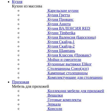
Кухня
Кухни из массива
Карельские кухни
Кухня Гретта
Кухня Прованс
Кухня Анюта
Кухня ВАЛЕНСИЯ RED
Кухни Timberika
Кухня Валенсия (Барселона)
Кухня Скайда-1
Кухня Скайда-2
Кухня Шампань
Кухня Классик (Прованс)
Мойки и смесители
Кухонные вытяжки Elikor
Столешницы Союз(дсп)
Каменные столешницы
Комплектующие для столешниц
Прихожая
Мебель для прихожей
Коллекции мебели для прихожей
Вешалки
Готовые комплекты
Зеркала
Консоли