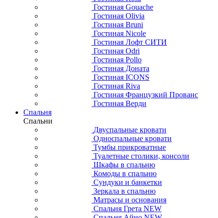
Гостиная Gouache
Гостиная Olivia
Гостиная Bruni
Гостиная Nicole
Гостиная Лофт СИТИ
Гостиная Odri
Гостиная Pollo
Гостиная Доната
Гостиная ICONS
Гостиная Riva
Гостиная Французкий Прованс
Гостиная Верди
Спальня
Спальни
Двуспальные кровати
Односпальные кровати
Тумбы прикроватные
Туалетные столики, консоли
Шкафы в спальню
Комоды в спальню
Сундуки и банкетки
Зеркала в спальню
Матрасы и основания
Спальня Грета NEW
Спальня Айно NEW