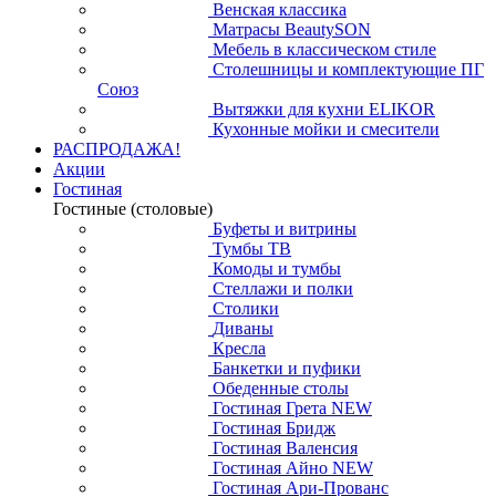
Венская классика
Матрасы BeautySON
Мебель в классическом стиле
Столешницы и комплектующие ПГ
Союз
Вытяжки для кухни ELIKOR
Кухонные мойки и смесители
РАСПРОДАЖА!
Акции
Гостиная
Гостиные (столовые)
Буфеты и витрины
Тумбы ТВ
Комоды и тумбы
Стеллажи и полки
Столики
Диваны
Кресла
Банкетки и пуфики
Обеденные столы
Гостиная Грета NEW
Гостиная Бридж
Гостиная Валенсия
Гостиная Айно NEW
Гостиная Ари-Прованс