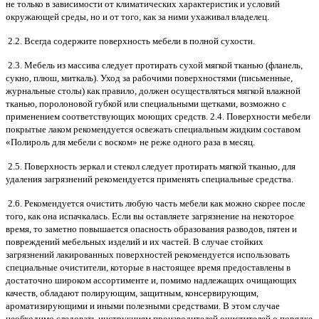
не только в зависимости от климатических характеристик и условий
окружающей среды, но и от того, как за ними ухаживал владелец.
2.2. Всегда содержите поверхность мебели в полной сухости.
2.3. Мебель из массива следует протирать сухой мягкой тканью (фланель,
сукно, плюш, миткаль). Уход за рабочими поверхностями (письменные,
журнальные столы) как правило, должен осуществляться мягкой влажной
тканью, поролоновой губкой или специальными щетками, возможно с
применением соответствующих моющих средств. 2.4. Поверхности мебели
покрытые лаком рекомендуется освежать специальным жидким составом
«Полироль для мебели с воском» не реже одного раза в месяц.
2.5. Поверхность зеркал и стекол следует протирать мягкой тканью, для
удаления загрязнений рекомендуется применять специальные средства.
2.6. Рекомендуется очистить любую часть мебели как можно скорее после
того, как она испачкалась. Если вы оставляете загрязнение на некоторое
время, то заметно повышается опасность образования разводов, пятен и
повреждений мебельных изделий и их частей. В случае стойких
загрязнений лакированных поверхностей рекомендуется использовать
специальные очистители, которые в настоящее время предоставлены в
достаточно широком ассортименте и, помимо надлежащих очищающих
качеств, обладают полирующим, защитным, консервирующим,
ароматизирующими и иными полезными средствами. В этом случае
необходимо следовать инструкциям производителей очистителей о порядке