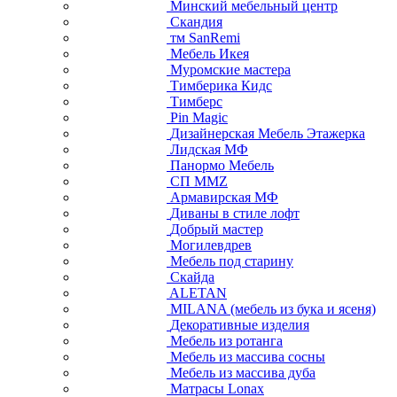
Минский мебельный центр
Скандия
тм SanRemi
Мебель Икея
Муромские мастера
Тимберика Кидс
Тимберс
Pin Magic
Дизайнерская Мебель Этажерка
Лидская МФ
Панормо Мебель
СП ММZ
Армавирская МФ
Диваны в стиле лофт
Добрый мастер
Могилевдрев
Мебель под старину
Скайда
ALETAN
MILANA (мебель из бука и ясеня)
Декоративные изделия
Мебель из ротанга
Мебель из массива сосны
Мебель из массива дуба
Матрасы Lonax