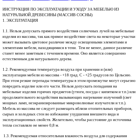
ИНСТРУКЦИЯ ПО ЭКСПЛУАТАЦИИ И УХОДУ ЗА МЕБЕЛЬЮ ИЗ
НАТУРАЛЬНОЙ ДРЕВЕСИНЫ (МАССИВ СОСНЫ)
1. ЭКСПЛУАТАЦИЯ
1.1. Нельзя допускать прямого воздействия солнечных лучей на мебельные
изделия из массива, так как прямое воздействие света на некоторые участки
может вызывать цветовое различие между освещенными элементами и
элементами мебели, находящимися в тени. Тем не менее, данное различие
станет менее заметным с течением времени. Оно является совершенно
естественным для натурального дерева.
1.2. Рекомендуемая температура воздуха при хранении и (или)
эксплуатации мебели из массива - +18 град. С - +25 градусов по Цельсию.
При этом резкие перепады температуры в этом промежутке могут серьезно
повредить изделие или его части. Нельзя допускать попадания на
мебельные изделия горячих предметов (утюги, посуда с кипятком и т.п.) или
продолжительного воздействия вызывающих нагревание излучений (свет
мощных ламп, неэкранизированные микроволновые излучатели и т.п.).
Мебель из массива не следует размещать вблизи отопительных приборов,
сырых и холодных стен во избежание ухудшения внешнего вида и
эксплуатационных свойств. Желательно, чтобы расстояние до источника
тепла составляло не менее 0,8 м.
1.3. Рекомендуемая относительная влажность воздуха для содержания