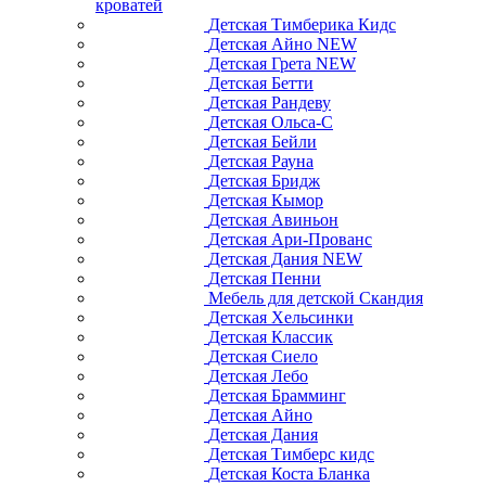
кроватей
Детская Тимберика Кидс
Детская Айно NEW
Детская Грета NEW
Детская Бетти
Детская Рандеву
Детская Ольса-С
Детская Бейли
Детская Рауна
Детская Бридж
Детская Кымор
Детская Авиньон
Детская Ари-Прованс
Детская Дания NEW
Детская Пенни
Мебель для детской Скандия
Детская Хельсинки
Детская Классик
Детская Сиело
Детская Лебо
Детская Брамминг
Детская Айно
Детская Дания
Детская Тимберс кидс
Детская Коста Бланка