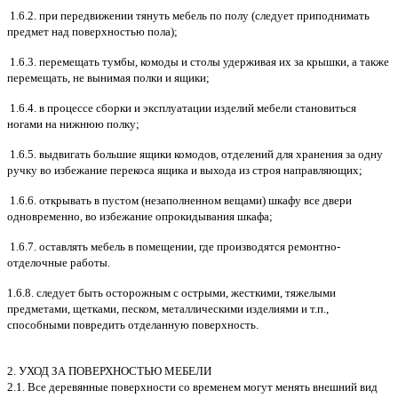
1.6.2. при передвижении тянуть мебель по полу (следует приподнимать
предмет над поверхностью пола);
1.6.3. перемещать тумбы, комоды и столы удерживая их за крышки, а также
перемещать, не вынимая полки и ящики;
1.6.4. в процессе сборки и эксплуатации изделий мебели становиться
ногами на нижнюю полку;
1.6.5. выдвигать большие ящики комодов, отделений для хранения за одну
ручку во избежание перекоса ящика и выхода из строя направляющих;
1.6.6. открывать в пустом (незаполненном вещами) шкафу все двери
одновременно, во избежание опрокидывания шкафа;
1.6.7. оставлять мебель в помещении, где производятся ремонтно-
отделочные работы.
1.6.8. следует быть осторожным с острыми, жесткими, тяжелыми
предметами, щетками, песком, металлическими изделиями и т.п.,
способными повредить отделанную поверхность.
2. УХОД ЗА ПОВЕРХНОСТЬЮ МЕБЕЛИ
2.1. Все деревянные поверхности со временем могут менять внешний вид