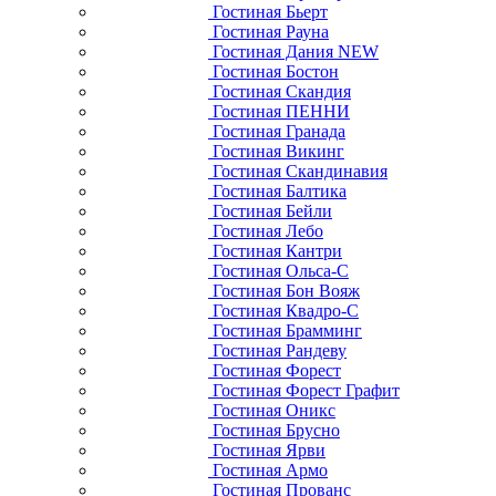
Гостиная Бьерт
Гостиная Рауна
Гостиная Дания NEW
Гостиная Бостон
Гостиная Скандия
Гостиная ПЕННИ
Гостиная Гранада
Гостиная Викинг
Гостиная Скандинавия
Гостиная Балтика
Гостиная Бейли
Гостиная Лебо
Гостиная Кантри
Гостиная Ольса-С
Гостиная Бон Вояж
Гостиная Квадро-С
Гостиная Брамминг
Гостиная Рандеву
Гостиная Форест
Гостиная Форест Графит
Гостиная Оникс
Гостиная Брусно
Гостиная Ярви
Гостиная Армо
Гостиная Прованс