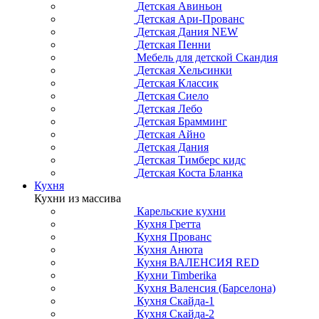
Детская Авиньон
Детская Ари-Прованс
Детская Дания NEW
Детская Пенни
Мебель для детской Скандия
Детская Хельсинки
Детская Классик
Детская Сиело
Детская Лебо
Детская Брамминг
Детская Айно
Детская Дания
Детская Тимберс кидс
Детская Коста Бланка
Кухня
Кухни из массива
Карельские кухни
Кухня Гретта
Кухня Прованс
Кухня Анюта
Кухня ВАЛЕНСИЯ RED
Кухни Timberika
Кухня Валенсия (Барселона)
Кухня Скайда-1
Кухня Скайда-2