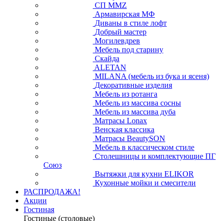
СП ММZ
Армавирская МФ
Диваны в стиле лофт
Добрый мастер
Могилевдрев
Мебель под старину
Скайда
ALETAN
MILANA (мебель из бука и ясеня)
Декоративные изделия
Мебель из ротанга
Мебель из массива сосны
Мебель из массива дуба
Матрасы Lonax
Венская классика
Матрасы BeautySON
Мебель в классическом стиле
Столешницы и комплектующие ПГ
Союз
Вытяжки для кухни ELIKOR
Кухонные мойки и смесители
РАСПРОДАЖА!
Акции
Гостиная
Гостиные (столовые)