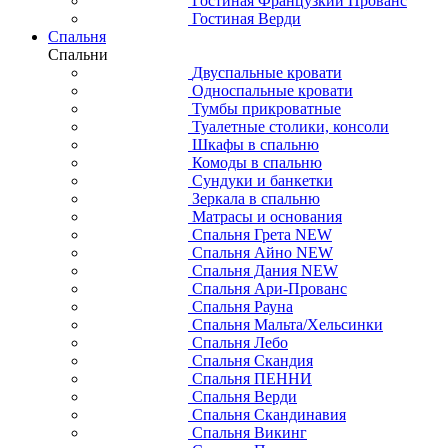
Гостиная Французкий Прованс
Гостиная Верди
Спальня
Спальни
Двуспальные кровати
Односпальные кровати
Тумбы прикроватные
Туалетные столики, консоли
Шкафы в спальню
Комоды в спальню
Сундуки и банкетки
Зеркала в спальню
Матрасы и основания
Спальня Грета NEW
Спальня Айно NEW
Спальня Дания NEW
Спальня Ари-Прованс
Спальня Рауна
Спальня Мальта/Хельсинки
Спальня Лебо
Спальня Скандия
Спальня ПЕННИ
Спальня Верди
Спальня Скандинавия
Спальня Викинг