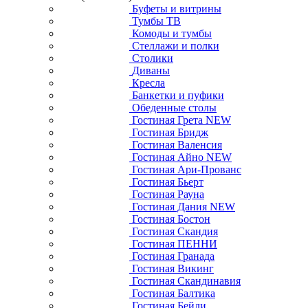
Буфеты и витрины
Тумбы ТВ
Комоды и тумбы
Стеллажи и полки
Столики
Диваны
Кресла
Банкетки и пуфики
Обеденные столы
Гостиная Грета NEW
Гостиная Бридж
Гостиная Валенсия
Гостиная Айно NEW
Гостиная Ари-Прованс
Гостиная Бьерт
Гостиная Рауна
Гостиная Дания NEW
Гостиная Бостон
Гостиная Скандия
Гостиная ПЕННИ
Гостиная Гранада
Гостиная Викинг
Гостиная Скандинавия
Гостиная Балтика
Гостиная Бейли