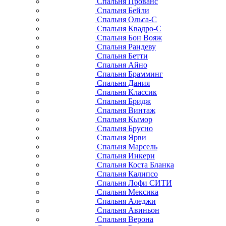
Спальня Прованс
Спальня Бейли
Спальня Ольса-С
Спальня Квадро-С
Спальня Бон Вояж
Спальня Рандеву
Спальня Бетти
Спальня Айно
Спальня Брамминг
Спальня Дания
Спальня Классик
Спальня Бридж
Спальня Винтаж
Спальня Кымор
Спальня Брусно
Спальня Ярви
Спальня Марсель
Спальня Инкери
Спальня Коста Бланка
Спальня Калипсо
Спальня Лофи СИТИ
Спальня Мексика
Спальня Аледжи
Спальня Авиньон
Спальня Верона