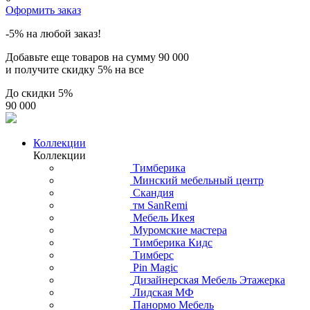
Оформить заказ
-5% на любой заказ!
Добавьте еще товаров на сумму
90 000
и получите скидку
5% на все
До скидки
5%
90 000
Коллекции
Коллекции
Тимберика
Минский мебельный центр
Скандия
тм SanRemi
Мебель Икея
Муромские мастера
Тимберика Кидс
Тимберс
Pin Magic
Дизайнерская Мебель Этажерка
Лидская МФ
Панормо Мебель