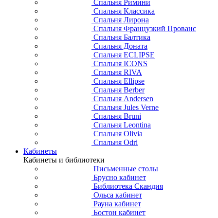
Спальня Римини
Спальня Классика
Спальня Лирона
Спальня Французкий Прованс
Спальня Балтика
Спальня Доната
Спальня ECLIPSE
Спальня ICONS
Спальня RIVA
Спальня Ellipse
Спальня Berber
Спальня Andersen
Спальня Jules Verne
Спальня Bruni
Спальня Leontina
Спальня Olivia
Спальня Odri
Кабинеты
Кабинеты и библиотеки
Письменные столы
Брусно кабинет
Библиотека Скандия
Ольса кабинет
Рауна кабинет
Бостон кабинет