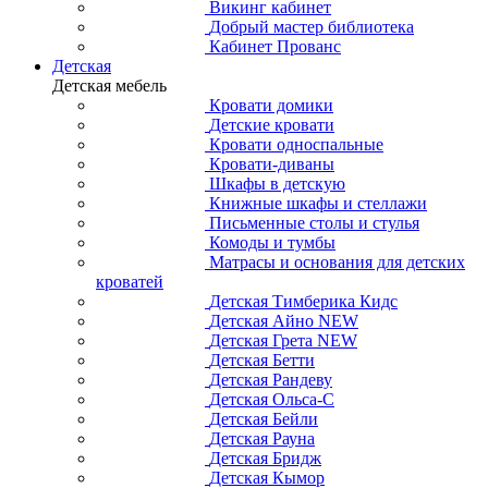
Викинг кабинет
Добрый мастер библиотека
Кабинет Прованс
Детская
Детская мебель
Кровати домики
Детские кровати
Кровати односпальные
Кровати-диваны
Шкафы в детскую
Книжные шкафы и стеллажи
Письменные столы и стулья
Комоды и тумбы
Матрасы и основания для детских
кроватей
Детская Тимберика Кидс
Детская Айно NEW
Детская Грета NEW
Детская Бетти
Детская Рандеву
Детская Ольса-С
Детская Бейли
Детская Рауна
Детская Бридж
Детская Кымор