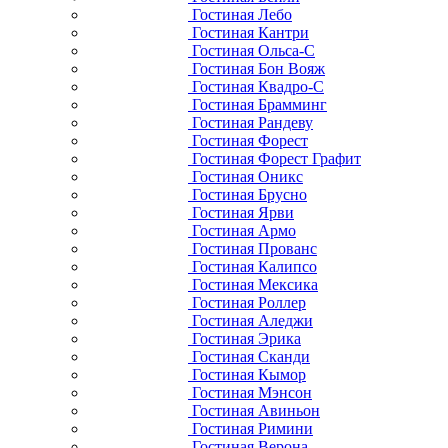
Гостиная Лебо
Гостиная Кантри
Гостиная Ольса-С
Гостиная Бон Вояж
Гостиная Квадро-С
Гостиная Брамминг
Гостиная Рандеву
Гостиная Форест
Гостиная Форест Графит
Гостиная Оникс
Гостиная Брусно
Гостиная Ярви
Гостиная Армо
Гостиная Прованс
Гостиная Калипсо
Гостиная Мексика
Гостиная Роллер
Гостиная Аледжи
Гостиная Эрика
Гостиная Сканди
Гостиная Кымор
Гостиная Мэнсон
Гостиная Авиньон
Гостиная Римини
Гостиная Верона