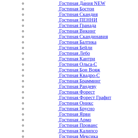
Гостиная Дания NEW
Гостиная Бостон
Гостиная Скандия
Гостиная ПЕННИ
Гостиная Гранада
Гостиная Викинг
Гостиная Скандинавия
Гостиная Балтика
Гостиная Бейли
Гостиная Лебо
Гостиная Кантри
Гостиная Ольса-С
Гостиная Бон Вояж
Гостиная Квадро-С
Гостиная Брамминг
Гостиная Рандеву
Гостиная Форест
Гостиная Форест Графит
Гостиная Оникс
Гостиная Брусно
Гостиная Ярви
Гостиная Армо
Гостиная Прованс
Гостиная Калипсо
Гостиная Мексика