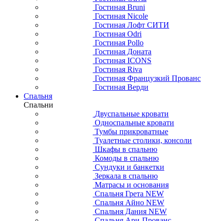
Гостиная Bruni
Гостиная Nicole
Гостиная Лофт СИТИ
Гостиная Odri
Гостиная Pollo
Гостиная Доната
Гостиная ICONS
Гостиная Riva
Гостиная Французкий Прованс
Гостиная Верди
Спальня
Спальни
Двуспальные кровати
Односпальные кровати
Тумбы прикроватные
Туалетные столики, консоли
Шкафы в спальню
Комоды в спальню
Сундуки и банкетки
Зеркала в спальню
Матрасы и основания
Спальня Грета NEW
Спальня Айно NEW
Спальня Дания NEW
Спальня Ари-Прованс