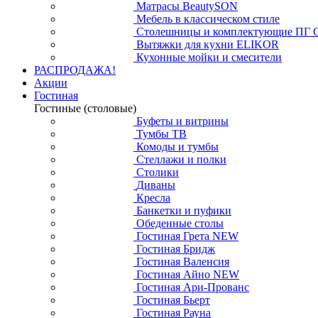
Матрасы BeautySON
Мебель в классическом стиле
Столешницы и комплектующие ПГ 
Вытяжки для кухни ELIKOR
Кухонные мойки и смесители
РАСПРОДАЖА!
Акции
Гостиная
Гостиные (столовые)
Буфеты и витрины
Тумбы ТВ
Комоды и тумбы
Стеллажи и полки
Столики
Диваны
Кресла
Банкетки и пуфики
Обеденные столы
Гостиная Грета NEW
Гостиная Бридж
Гостиная Валенсия
Гостиная Айно NEW
Гостиная Ари-Прованс
Гостиная Бьерт
Гостиная Рауна