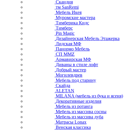
Скандия
тм SanRemi
Мебель Икея
Муромские мастера
Тимберика Кидс
Тимберс
Pin Magic
Дизайнерская Мебель Этажерка
Лидская МФ
Панормо Мебель
СП ММZ
Армавирская МФ
Диваны в стиле лофт
Добрый мастер
Могилевдрев
Мебель под старину
Скайда
ALETAN
MILANA (мебель из бука и ясеня)
Декоративные изделия
Мебель из ротанга
Мебель из массива сосны
Мебель из массива дуба
Матрасы Lonax
Венская классика