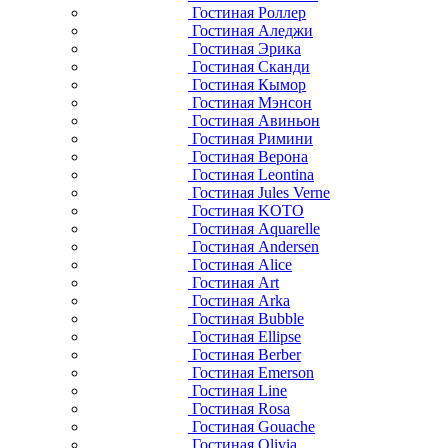
Гостиная Роллер
Гостиная Аледжи
Гостиная Эрика
Гостиная Сканди
Гостиная Кымор
Гостиная Мэнсон
Гостиная Авиньон
Гостиная Римини
Гостиная Верона
Гостиная Leontina
Гостиная Jules Verne
Гостиная KOTO
Гостиная Aquarelle
Гостиная Andersen
Гостиная Alice
Гостиная Art
Гостиная Arka
Гостиная Bubble
Гостиная Ellipse
Гостиная Berber
Гостиная Emerson
Гостиная Line
Гостиная Rosa
Гостиная Gouache
Гостиная Olivia