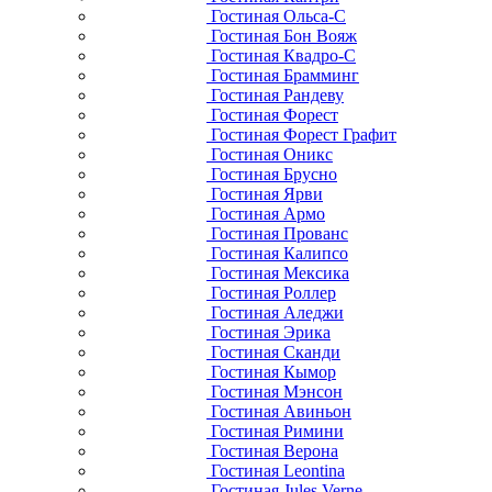
Гостиная Ольса-С
Гостиная Бон Вояж
Гостиная Квадро-С
Гостиная Брамминг
Гостиная Рандеву
Гостиная Форест
Гостиная Форест Графит
Гостиная Оникс
Гостиная Брусно
Гостиная Ярви
Гостиная Армо
Гостиная Прованс
Гостиная Калипсо
Гостиная Мексика
Гостиная Роллер
Гостиная Аледжи
Гостиная Эрика
Гостиная Сканди
Гостиная Кымор
Гостиная Мэнсон
Гостиная Авиньон
Гостиная Римини
Гостиная Верона
Гостиная Leontina
Гостиная Jules Verne