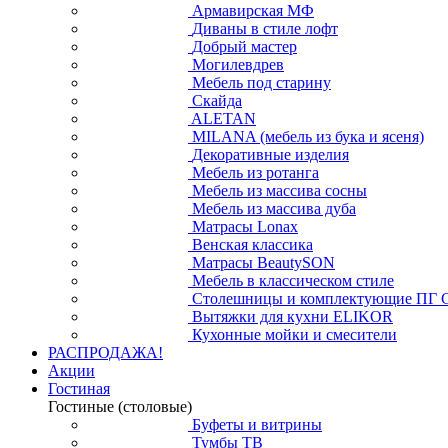
Армавирская МФ
Диваны в стиле лофт
Добрый мастер
Могилевдрев
Мебель под старину
Скайда
ALETAN
MILANA (мебель из бука и ясеня)
Декоративные изделия
Мебель из ротанга
Мебель из массива сосны
Мебель из массива дуба
Матрасы Lonax
Венская классика
Матрасы BeautySON
Мебель в классическом стиле
Столешницы и комплектующие ПГ 
Вытяжки для кухни ELIKOR
Кухонные мойки и смесители
РАСПРОДАЖА!
Акции
Гостиная
Гостиные (столовые)
Буфеты и витрины
Тумбы ТВ