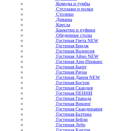
Комоды и тумбы
Стеллажи и полки
Столики
Диваны
Кресла
Банкетки и пуфики
Обеденные столы
Гостиная Грета NEW
Гостиная Бридж
Гостиная Валенсия
Гостиная Айно NEW
Гостиная Ари-Прованс
Гостиная Бьерт
Гостиная Рауна
Гостиная Дания NEW
Гостиная Бостон
Гостиная Скандия
Гостиная ПЕННИ
Гостиная Гранада
Гостиная Викинг
Гостиная Скандинавия
Гостиная Балтика
Гостиная Бейли
Гостиная Лебо
Гостиная Кантри