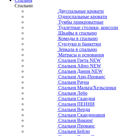
Спальня
Спальни
Двуспальные кровати
Односпальные кровати
Тумбы прикроватные
Туалетные столики, консоли
Шкафы в спальню
Комоды в спальню
Сундуки и банкетки
Зеркала в спальню
Матрасы и основания
Спальня Грета NEW
Спальня Айно NEW
Спальня Дания NEW
Спальня Ари-Прованс
Спальня Рауна
Спальня Мальта/Хельсинки
Спальня Лебо
Спальня Скандия
Спальня ПЕННИ
Спальня Верди
Спальня Скандинавия
Спальня Викинг
Спальня Прованс
Спальня Бейли