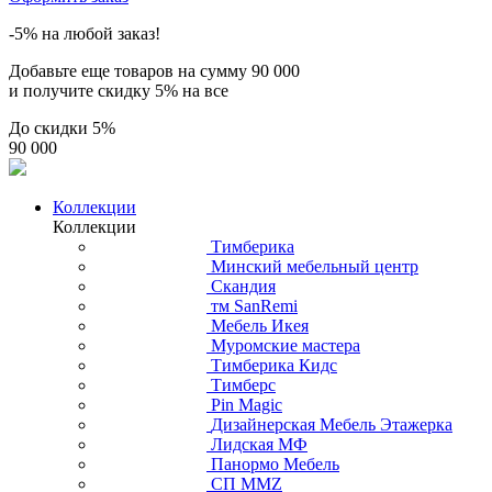
-5% на любой заказ!
Добавьте еще товаров на сумму
90 000
и получите скидку
5% на все
До скидки
5%
90 000
Коллекции
Коллекции
Тимберика
Минский мебельный центр
Скандия
тм SanRemi
Мебель Икея
Муромские мастера
Тимберика Кидс
Тимберс
Pin Magic
Дизайнерская Мебель Этажерка
Лидская МФ
Панормо Мебель
СП ММZ