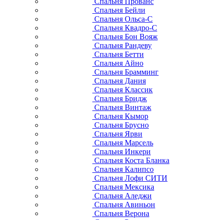
Спальня Прованс
Спальня Бейли
Спальня Ольса-С
Спальня Квадро-С
Спальня Бон Вояж
Спальня Рандеву
Спальня Бетти
Спальня Айно
Спальня Брамминг
Спальня Дания
Спальня Классик
Спальня Бридж
Спальня Винтаж
Спальня Кымор
Спальня Брусно
Спальня Ярви
Спальня Марсель
Спальня Инкери
Спальня Коста Бланка
Спальня Калипсо
Спальня Лофи СИТИ
Спальня Мексика
Спальня Аледжи
Спальня Авиньон
Спальня Верона