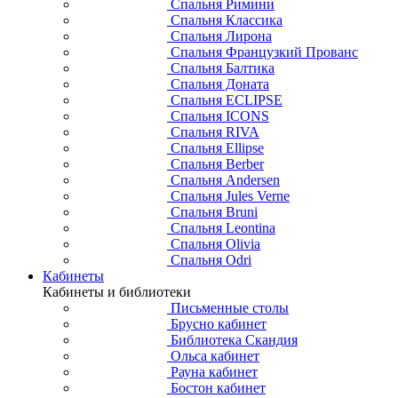
Спальня Римини
Спальня Классика
Спальня Лирона
Спальня Французкий Прованс
Спальня Балтика
Спальня Доната
Спальня ECLIPSE
Спальня ICONS
Спальня RIVA
Спальня Ellipse
Спальня Berber
Спальня Andersen
Спальня Jules Verne
Спальня Bruni
Спальня Leontina
Спальня Olivia
Спальня Odri
Кабинеты
Кабинеты и библиотеки
Письменные столы
Брусно кабинет
Библиотека Скандия
Ольса кабинет
Рауна кабинет
Бостон кабинет