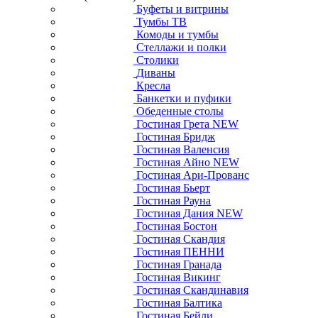
Буфеты и витрины
Тумбы ТВ
Комоды и тумбы
Стеллажи и полки
Столики
Диваны
Кресла
Банкетки и пуфики
Обеденные столы
Гостиная Грета NEW
Гостиная Бридж
Гостиная Валенсия
Гостиная Айно NEW
Гостиная Ари-Прованс
Гостиная Бьерт
Гостиная Рауна
Гостиная Дания NEW
Гостиная Бостон
Гостиная Скандия
Гостиная ПЕННИ
Гостиная Гранада
Гостиная Викинг
Гостиная Скандинавия
Гостиная Балтика
Гостиная Бейли