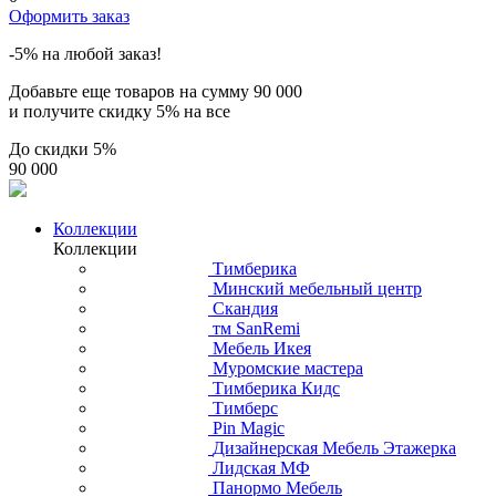
Оформить заказ
-5% на любой заказ!
Добавьте еще товаров на сумму
90 000
и получите скидку
5% на все
До скидки
5%
90 000
Коллекции
Коллекции
Тимберика
Минский мебельный центр
Скандия
тм SanRemi
Мебель Икея
Муромские мастера
Тимберика Кидс
Тимберс
Pin Magic
Дизайнерская Мебель Этажерка
Лидская МФ
Панормо Мебель