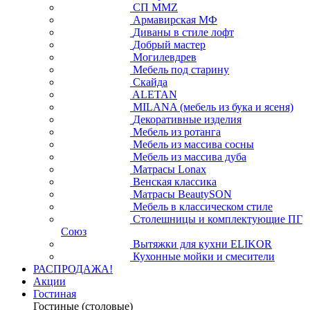
СП ММZ
Армавирская МФ
Диваны в стиле лофт
Добрый мастер
Могилевдрев
Мебель под старину
Скайда
ALETAN
MILANA (мебель из бука и ясеня)
Декоративные изделия
Мебель из ротанга
Мебель из массива сосны
Мебель из массива дуба
Матрасы Lonax
Венская классика
Матрасы BeautySON
Мебель в классическом стиле
Столешницы и комплектующие ПГ
Союз
Вытяжки для кухни ELIKOR
Кухонные мойки и смесители
РАСПРОДАЖА!
Акции
Гостиная
Гостиные (столовые)