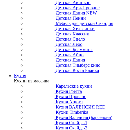
Детская Авиньон
Детская Ари-Прованс
Детская Дания NEW
Детская Пенни
Мебель для детской Скандия
Детская Хельсинки
Детская Классик
Детская Сиело
Детская Лебо
Детская Брамминг
Детская Айно
Детская Дания
Детская Тимберс кидс
Детская Коста Бланка
Кухня
Кухни из массива
Карельские кухни
Кухня Гретта
Кухня Прованс
Кухня Анюта
Кухня ВАЛЕНСИЯ RED
Кухни Timberika
Кухня Валенсия (Барселона)
Кухня Скайда-1
Кухня Скайда-2