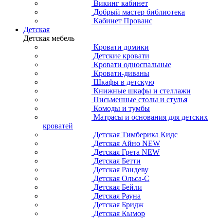
Викинг кабинет
Добрый мастер библиотека
Кабинет Прованс
Детская
Детская мебель
Кровати домики
Детские кровати
Кровати односпальные
Кровати-диваны
Шкафы в детскую
Книжные шкафы и стеллажи
Письменные столы и стулья
Комоды и тумбы
Матрасы и основания для детских
кроватей
Детская Тимберика Кидс
Детская Айно NEW
Детская Грета NEW
Детская Бетти
Детская Рандеву
Детская Ольса-С
Детская Бейли
Детская Рауна
Детская Бридж
Детская Кымор