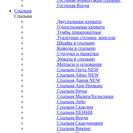
Гостиная Французкий Прованс
Гостиная Верди
Спальня
Спальни
Двуспальные кровати
Односпальные кровати
Тумбы прикроватные
Туалетные столики, консоли
Шкафы в спальню
Комоды в спальню
Сундуки и банкетки
Зеркала в спальню
Матрасы и основания
Спальня Грета NEW
Спальня Айно NEW
Спальня Дания NEW
Спальня Ари-Прованс
Спальня Рауна
Спальня Мальта/Хельсинки
Спальня Лебо
Спальня Скандия
Спальня ПЕННИ
Спальня Верди
Спальня Скандинавия
Спальня Викинг