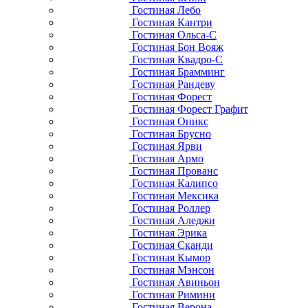
Гостиная Лебо
Гостиная Кантри
Гостиная Ольса-С
Гостиная Бон Вояж
Гостиная Квадро-С
Гостиная Брамминг
Гостиная Рандеву
Гостиная Форест
Гостиная Форест Графит
Гостиная Оникс
Гостиная Брусно
Гостиная Ярви
Гостиная Армо
Гостиная Прованс
Гостиная Калипсо
Гостиная Мексика
Гостиная Роллер
Гостиная Аледжи
Гостиная Эрика
Гостиная Сканди
Гостиная Кымор
Гостиная Мэнсон
Гостиная Авиньон
Гостиная Римини
Гостиная Верона