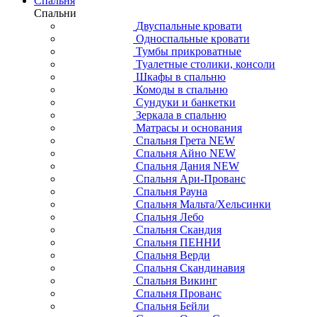
Спальня
Спальни
Двуспальные кровати
Односпальные кровати
Тумбы прикроватные
Туалетные столики, консоли
Шкафы в спальню
Комоды в спальню
Сундуки и банкетки
Зеркала в спальню
Матрасы и основания
Спальня Грета NEW
Спальня Айно NEW
Спальня Дания NEW
Спальня Ари-Прованс
Спальня Рауна
Спальня Мальта/Хельсинки
Спальня Лебо
Спальня Скандия
Спальня ПЕННИ
Спальня Верди
Спальня Скандинавия
Спальня Викинг
Спальня Прованс
Спальня Бейли