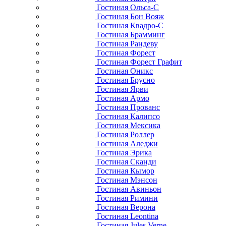
Гостиная Ольса-С
Гостиная Бон Вояж
Гостиная Квадро-С
Гостиная Брамминг
Гостиная Рандеву
Гостиная Форест
Гостиная Форест Графит
Гостиная Оникс
Гостиная Брусно
Гостиная Ярви
Гостиная Армо
Гостиная Прованс
Гостиная Калипсо
Гостиная Мексика
Гостиная Роллер
Гостиная Аледжи
Гостиная Эрика
Гостиная Сканди
Гостиная Кымор
Гостиная Мэнсон
Гостиная Авиньон
Гостиная Римини
Гостиная Верона
Гостиная Leontina
Гостиная Jules Verne