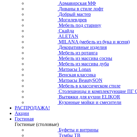
Армавирская МФ
Диваны в стиле лофт
Добрый мастер
Могилевдрев
Мебель под старину
Скайда
ALETAN
MILANA (мебель из бука и ясеня)
Декоративные изделия
Мебель из ротанга
Мебель из массива сосны
Мебель из массива дуба
Матрасы Lonax
Венская классика
Матрасы BeautySON
Мебель в классическом стиле
Столешницы и комплектующие ПГ 
Вытяжки для кухни ELIKOR
Кухонные мойки и смесители
РАСПРОДАЖА!
Акции
Гостиная
Гостиные (столовые)
Буфеты и витрины
Тумбы ТВ