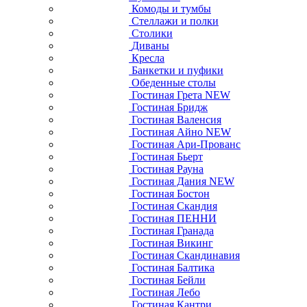
Комоды и тумбы
Стеллажи и полки
Столики
Диваны
Кресла
Банкетки и пуфики
Обеденные столы
Гостиная Грета NEW
Гостиная Бридж
Гостиная Валенсия
Гостиная Айно NEW
Гостиная Ари-Прованс
Гостиная Бьерт
Гостиная Рауна
Гостиная Дания NEW
Гостиная Бостон
Гостиная Скандия
Гостиная ПЕННИ
Гостиная Гранада
Гостиная Викинг
Гостиная Скандинавия
Гостиная Балтика
Гостиная Бейли
Гостиная Лебо
Гостиная Кантри