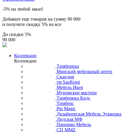
-5% на любой заказ!
Добавьте еще товаров на сумму
90 000
и получите скидку
5% на все
До скидки
5%
90 000
Коллекции
Коллекции
Тимберика
Минский мебельный центр
Скандия
тм SanRemi
Мебель Икея
Муромские мастера
Тимберика Кидс
Тимберс
Pin Magic
Дизайнерская Мебель Этажерка
Лидская МФ
Панормо Мебель
СП ММZ