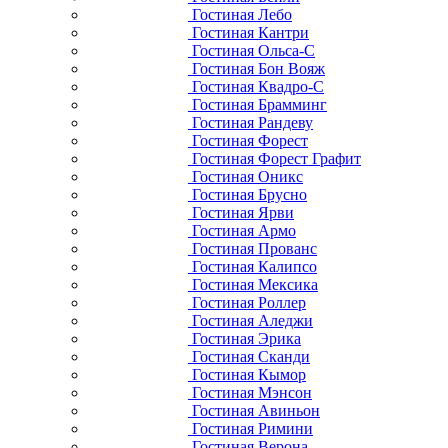
Гостиная Лебо
Гостиная Кантри
Гостиная Ольса-С
Гостиная Бон Вояж
Гостиная Квадро-С
Гостиная Брамминг
Гостиная Рандеву
Гостиная Форест
Гостиная Форест Графит
Гостиная Оникс
Гостиная Брусно
Гостиная Ярви
Гостиная Армо
Гостиная Прованс
Гостиная Калипсо
Гостиная Мексика
Гостиная Роллер
Гостиная Аледжи
Гостиная Эрика
Гостиная Сканди
Гостиная Кымор
Гостиная Мэнсон
Гостиная Авиньон
Гостиная Римини
Гостиная Верона