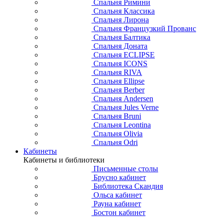
Спальня Римини
Спальня Классика
Спальня Лирона
Спальня Французкий Прованс
Спальня Балтика
Спальня Доната
Спальня ECLIPSE
Спальня ICONS
Спальня RIVA
Спальня Ellipse
Спальня Berber
Спальня Andersen
Спальня Jules Verne
Спальня Bruni
Спальня Leontina
Спальня Olivia
Спальня Odri
Кабинеты
Кабинеты и библиотеки
Письменные столы
Брусно кабинет
Библиотека Скандия
Ольса кабинет
Рауна кабинет
Бостон кабинет