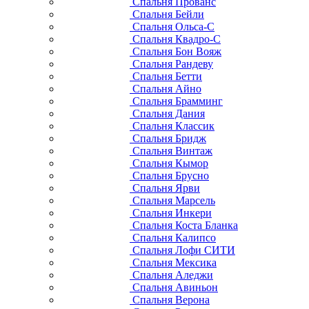
Спальня Прованс
Спальня Бейли
Спальня Ольса-С
Спальня Квадро-С
Спальня Бон Вояж
Спальня Рандеву
Спальня Бетти
Спальня Айно
Спальня Брамминг
Спальня Дания
Спальня Классик
Спальня Бридж
Спальня Винтаж
Спальня Кымор
Спальня Брусно
Спальня Ярви
Спальня Марсель
Спальня Инкери
Спальня Коста Бланка
Спальня Калипсо
Спальня Лофи СИТИ
Спальня Мексика
Спальня Аледжи
Спальня Авиньон
Спальня Верона