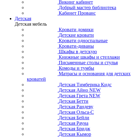
Викинг кабинет
Добрый мастер библиотека
Кабинет Прованс
Детская
Детская мебель
Кровати домики
Детские кровати
Кровати односпальные
Кровати-диваны
Шкафы в детскую
Книжные шкафы и стеллажи
Письменные столы и стулья
Комоды и тумбы
Матрасы и основания для детских
кроватей
Детская Тимберика Кидс
Детская Айно NEW
Детская Грета NEW
Детская Бетти
Детская Рандеву
Детская Ольса-С
Детская Бейли
Детская Рауна
Детская Бридж
Детская Кымор