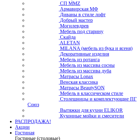
СП ММZ
Армавирская МФ
Диваны в стиле лофт
Добрый мастер
Могилевдрев
Мебель под старину
Скайда
ALETAN
MILANA (мебель из бука и ясеня)
Декоративные изделия
Мебель из ротанга
Мебель из массива сосны
Мебель из массива дуба
Матрасы Lonax
Венская классика
Матрасы BeautySON
Мебель в классическом стиле
Столешницы и комплектующие ПГ
Союз
Вытяжки для кухни ELIKOR
Кухонные мойки и смесители
РАСПРОДАЖА!
Акции
Гостиная
Гостиные (столовые)