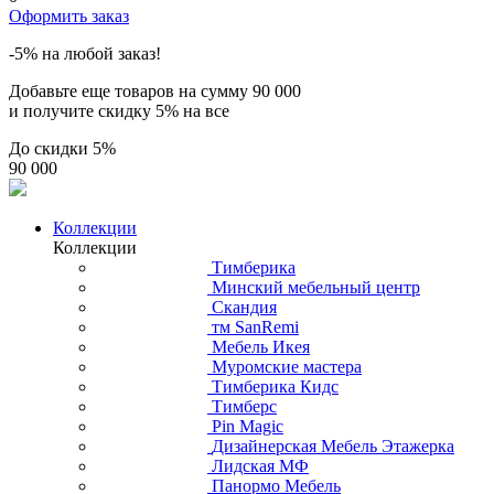
Оформить заказ
-5% на любой заказ!
Добавьте еще товаров на сумму
90 000
и получите скидку
5% на все
До скидки
5%
90 000
Коллекции
Коллекции
Тимберика
Минский мебельный центр
Скандия
тм SanRemi
Мебель Икея
Муромские мастера
Тимберика Кидс
Тимберс
Pin Magic
Дизайнерская Мебель Этажерка
Лидская МФ
Панормо Мебель