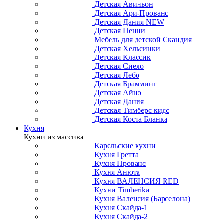
Детская Авиньон
Детская Ари-Прованс
Детская Дания NEW
Детская Пенни
Мебель для детской Скандия
Детская Хельсинки
Детская Классик
Детская Сиело
Детская Лебо
Детская Брамминг
Детская Айно
Детская Дания
Детская Тимберс кидс
Детская Коста Бланка
Кухня
Кухни из массива
Карельские кухни
Кухня Гретта
Кухня Прованс
Кухня Анюта
Кухня ВАЛЕНСИЯ RED
Кухни Timberika
Кухня Валенсия (Барселона)
Кухня Скайда-1
Кухня Скайда-2