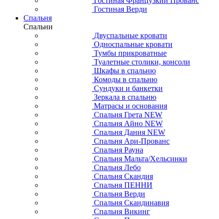
Гостиная Французкий Прованс
Гостиная Верди
Спальня
Спальни
Двуспальные кровати
Односпальные кровати
Тумбы прикроватные
Туалетные столики, консоли
Шкафы в спальню
Комоды в спальню
Сундуки и банкетки
Зеркала в спальню
Матрасы и основания
Спальня Грета NEW
Спальня Айно NEW
Спальня Дания NEW
Спальня Ари-Прованс
Спальня Рауна
Спальня Мальта/Хельсинки
Спальня Лебо
Спальня Скандия
Спальня ПЕННИ
Спальня Верди
Спальня Скандинавия
Спальня Викинг