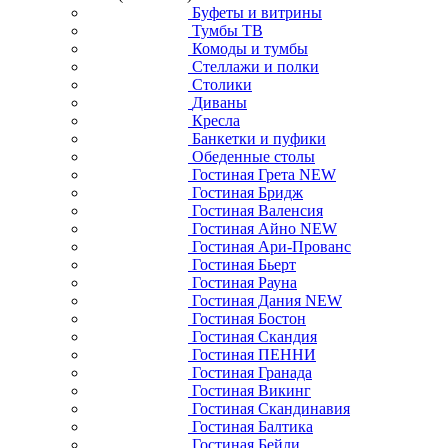
Буфеты и витрины
Тумбы ТВ
Комоды и тумбы
Стеллажи и полки
Столики
Диваны
Кресла
Банкетки и пуфики
Обеденные столы
Гостиная Грета NEW
Гостиная Бридж
Гостиная Валенсия
Гостиная Айно NEW
Гостиная Ари-Прованс
Гостиная Бьерт
Гостиная Рауна
Гостиная Дания NEW
Гостиная Бостон
Гостиная Скандия
Гостиная ПЕННИ
Гостиная Гранада
Гостиная Викинг
Гостиная Скандинавия
Гостиная Балтика
Гостиная Бейли