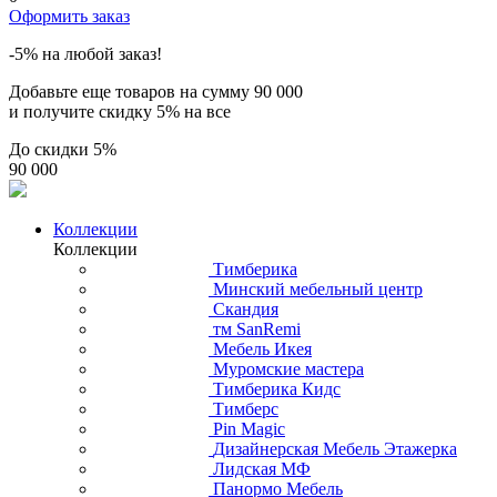
Оформить заказ
-5% на любой заказ!
Добавьте еще товаров на сумму
90 000
и получите скидку
5% на все
До скидки
5%
90 000
Коллекции
Коллекции
Тимберика
Минский мебельный центр
Скандия
тм SanRemi
Мебель Икея
Муромские мастера
Тимберика Кидс
Тимберс
Pin Magic
Дизайнерская Мебель Этажерка
Лидская МФ
Панормо Мебель