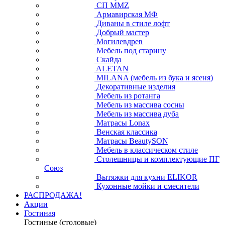
СП ММZ
Армавирская МФ
Диваны в стиле лофт
Добрый мастер
Могилевдрев
Мебель под старину
Скайда
ALETAN
MILANA (мебель из бука и ясеня)
Декоративные изделия
Мебель из ротанга
Мебель из массива сосны
Мебель из массива дуба
Матрасы Lonax
Венская классика
Матрасы BeautySON
Мебель в классическом стиле
Столешницы и комплектующие ПГ
Союз
Вытяжки для кухни ELIKOR
Кухонные мойки и смесители
РАСПРОДАЖА!
Акции
Гостиная
Гостиные (столовые)