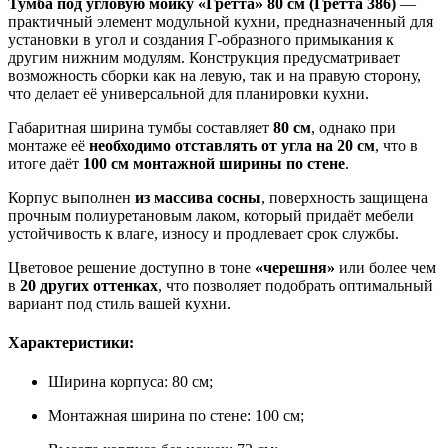
Тумба под угловую мойку «Гретта» 80 см (Гретта 386)
—
практичный элемент модульной кухни, предназначенный для
установки в угол и создания Г-образного примыкания к
другим нижним модулям. Конструкция предусматривает
возможность сборки как на левую, так и на правую сторону,
что делает её универсальной для планировки кухни.
Габаритная ширина тумбы составляет
80 см
, однако при
монтаже её
необходимо отставлять от угла на 20 см
, что в
итоге даёт
100 см монтажной ширины по стене
.
Корпус выполнен
из массива сосны
, поверхность защищена
прочным полиуретановым лаком, который придаёт мебели
устойчивость к влаге, износу и продлевает срок службы.
Цветовое решение доступно в тоне
«черешня»
или более чем
в
20 других оттенках
, что позволяет подобрать оптимальный
вариант под стиль вашей кухни.
Характеристики:
Ширина корпуса: 80 см;
Монтажная ширина по стене: 100 см;