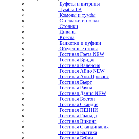
Буфеты и витрины
Тумбы ТВ
Комоды и тумбы
Стеллажи и полки
Столики
Диваны
Кресла
Банкетки и пуфики
Обеденные столы
Гостиная Грета NEW
Гостиная Бридж
Гостиная Валенсия
Гостиная Айно NEW
Гостиная Ари-Прованс
Гостиная Бьерт
Гостиная Рауна
Гостиная Дания NEW
Гостиная Бостон
Гостиная Скандия
Гостиная ПЕННИ
Гостиная Гранада
Гостиная Викинг
Гостиная Скандинавия
Гостиная Балтика
Гостиная Бейли