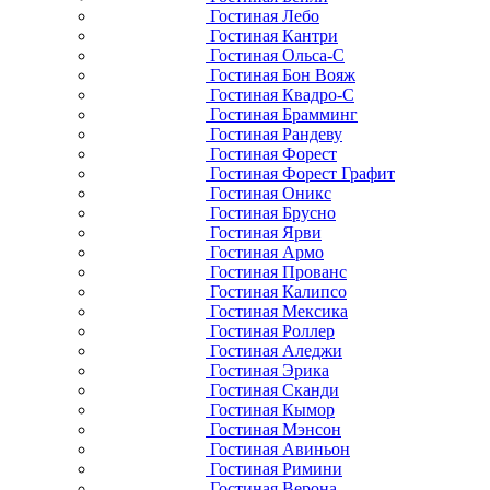
Гостиная Лебо
Гостиная Кантри
Гостиная Ольса-С
Гостиная Бон Вояж
Гостиная Квадро-С
Гостиная Брамминг
Гостиная Рандеву
Гостиная Форест
Гостиная Форест Графит
Гостиная Оникс
Гостиная Брусно
Гостиная Ярви
Гостиная Армо
Гостиная Прованс
Гостиная Калипсо
Гостиная Мексика
Гостиная Роллер
Гостиная Аледжи
Гостиная Эрика
Гостиная Сканди
Гостиная Кымор
Гостиная Мэнсон
Гостиная Авиньон
Гостиная Римини
Гостиная Верона