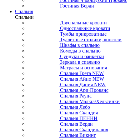
Гостиная Французкий Прованс
Гостиная Верди
Спальня
Спальни
Двуспальные кровати
Односпальные кровати
Тумбы прикроватные
Туалетные столики, консоли
Шкафы в спальню
Комоды в спальню
Сундуки и банкетки
Зеркала в спальню
Матрасы и основания
Спальня Грета NEW
Спальня Айно NEW
Спальня Дания NEW
Спальня Ари-Прованс
Спальня Рауна
Спальня Мальта/Хельсинки
Спальня Лебо
Спальня Скандия
Спальня ПЕННИ
Спальня Верди
Спальня Скандинавия
Спальня Викинг