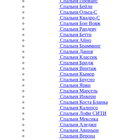
Спальня Прованс
Спальня Бейли
Спальня Ольса-С
Спальня Квадро-С
Спальня Бон Вояж
Спальня Рандеву
Спальня Бетти
Спальня Айно
Спальня Брамминг
Спальня Дания
Спальня Классик
Спальня Бридж
Спальня Винтаж
Спальня Кымор
Спальня Брусно
Спальня Ярви
Спальня Марсель
Спальня Инкери
Спальня Коста Бланка
Спальня Калипсо
Спальня Лофи СИТИ
Спальня Мексика
Спальня Аледжи
Спальня Авиньон
Спальня Верона