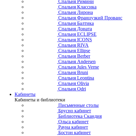
Спальня Римини
Спальня Классика
Спальня Лирона
Спальня Французкий Прованс
Спальня Балтика
Спальня Доната
Спальня ECLIPSE
Спальня ICONS
Спальня RIVA
Спальня Ellipse
Спальня Berber
Спальня Andersen
Спальня Jules Verne
Спальня Bruni
Спальня Leontina
Спальня Olivia
Спальня Odri
Кабинеты
Кабинеты и библиотеки
Письменные столы
Брусно кабинет
Библиотека Скандия
Ольса кабинет
Рауна кабинет
Бостон кабинет