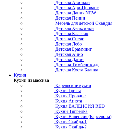
Детская Авиньон
Детская Ари-Прованс
Детская Дания NEW
Детская Пенни
Мебель для детской Скандия
Детская Хельсинки
Детская Классик
Детская Сиело
Детская Лебо
Детская Брамминг
Детская Айно
Детская Дания
Детская Тимберс кидс
Детская Коста Бланка
Кухня
Кухни из массива
Карельские кухни
Кухня Гретта
Кухня Прованс
Кухня Анюта
Кухня ВАЛЕНСИЯ RED
Кухни Timberika
Кухня Валенсия (Барселона)
Кухня Скайда-1
Кухня Скайда-2