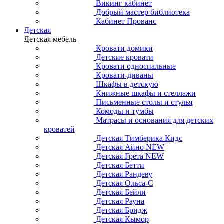
Викинг кабинет
Добрый мастер библиотека
Кабинет Прованс
Детская
Детская мебель
Кровати домики
Детские кровати
Кровати односпальные
Кровати-диваны
Шкафы в детскую
Книжные шкафы и стеллажи
Письменные столы и стулья
Комоды и тумбы
Матрасы и основания для детских
кроватей
Детская Тимберика Кидс
Детская Айно NEW
Детская Грета NEW
Детская Бетти
Детская Рандеву
Детская Ольса-С
Детская Бейли
Детская Рауна
Детская Бридж
Детская Кымор