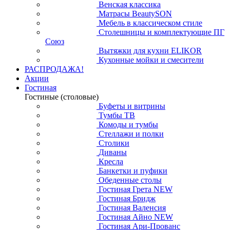
Венская классика
Матрасы BeautySON
Мебель в классическом стиле
Столешницы и комплектующие ПГ
Союз
Вытяжки для кухни ELIKOR
Кухонные мойки и смесители
РАСПРОДАЖА!
Акции
Гостиная
Гостиные (столовые)
Буфеты и витрины
Тумбы ТВ
Комоды и тумбы
Стеллажи и полки
Столики
Диваны
Кресла
Банкетки и пуфики
Обеденные столы
Гостиная Грета NEW
Гостиная Бридж
Гостиная Валенсия
Гостиная Айно NEW
Гостиная Ари-Прованс