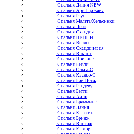
Спальня Дания NEW
Спальня Ари-Прованс
Спальня Рауна
Спальня Мальта/Хельсинки
Спальня Лебо
Спальня Скандия
Спальня ПЕННИ
Спальня Верди
Спальня Скандинавия
Спальня Викинг
Спальня Прованс
Спальня Бейли
Спальня Ольса-С
Спальня Квадро-С
Спальня Бон Вояж
Спальня Рандеву
Спальня Бетти
Спальня Айно
Спальня Брамминг
Спальня Дания
Спальня Классик
Спальня Бридж
Спальня Винтаж
Спальня Кымор