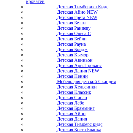
кроватей
Детская Тимберика Кидс
Детская Айно NEW
Детская Грета NEW
Детская Бетти
Детская Рандеву
Детская Ольса-С
Детская Бейли
Детская Рауна
Детская Бридж
Детская Кымор
Детская Авиньон
Детская Ари-Прованс
Детская Дания NEW
Детская Пенни
Мебель для детской Скандия
Детская Хельсинки
Детская Классик
Детская Сиело
Детская Лебо
Детская Брамминг
Детская Айно
Детская Дания
Детская Тимберс кидс
Детская Коста Бланка