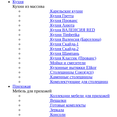
Кухня
Кухни из массива
Карельские кухни
Кухня Гретта
Кухня Прованс
Кухня Анюта
Кухня ВАЛЕНСИЯ RED
Кухни Timberika
Кухня Валенсия (Барселона)
Кухня Скайда-1
Кухня Скайда-2
Кухня Шампань
Кухня Классик (Прованс)
Мойки и смесители
Кухонные вытяжки Elikor
Столешницы Союз(дсп)
Каменные столешницы
Комплектующие для столешниц
Прихожая
Мебель для прихожей
Коллекции мебели для прихожей
Вешалки
Готовые комплекты
Зеркала
Консоли