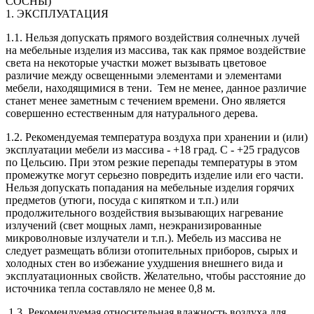
СОСНЫ)
1. ЭКСПЛУАТАЦИЯ
1.1. Нельзя допускать прямого воздействия солнечных лучей
на мебельные изделия из массива, так как прямое воздействие
света на некоторые участки может вызывать цветовое
различие между освещенными элементами и элементами
мебели, находящимися в тени. Тем не менее, данное различие
станет менее заметным с течением времени. Оно является
совершенно естественным для натурального дерева.
1.2. Рекомендуемая температура воздуха при хранении и (или)
эксплуатации мебели из массива - +18 град. С - +25 градусов
по Цельсию. При этом резкие перепады температуры в этом
промежутке могут серьезно повредить изделие или его части.
Нельзя допускать попадания на мебельные изделия горячих
предметов (утюги, посуда с кипятком и т.п.) или
продолжительного воздействия вызывающих нагревание
излучений (свет мощных ламп, неэкранизированные
микроволновые излучатели и т.п.). Мебель из массива не
следует размещать вблизи отопительных приборов, сырых и
холодных стен во избежание ухудшения внешнего вида и
эксплуатационных свойств. Желательно, чтобы расстояние до
источника тепла составляло не менее 0,8 м.
1.3. Рекомендуемая относительная влажность воздуха для