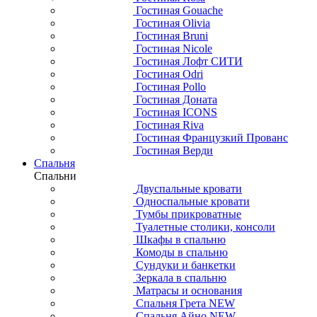
Гостиная Gouache
Гостиная Olivia
Гостиная Bruni
Гостиная Nicole
Гостиная Лофт СИТИ
Гостиная Odri
Гостиная Pollo
Гостиная Доната
Гостиная ICONS
Гостиная Riva
Гостиная Французкий Прованс
Гостиная Верди
Спальня
Спальни
Двуспальные кровати
Односпальные кровати
Тумбы прикроватные
Туалетные столики, консоли
Шкафы в спальню
Комоды в спальню
Сундуки и банкетки
Зеркала в спальню
Матрасы и основания
Спальня Грета NEW
Спальня Айно NEW