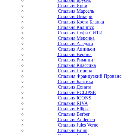
Спальня Брусно
Спальня Ярви
Спальня Марсель
Спальня Инкери
Спальня Коста Бланка
Спальня Калипсо
Спальня Лофи СИТИ
Спальня Мексика
Спальня Аледжи
Спальня Авиньон
Спальня Верона
Спальня Римини
Спальня Классика
Спальня Лирона
Спальня Французкий Прованс
Спальня Балтика
Спальня Доната
Спальня ECLIPSE
Спальня ICONS
Спальня RIVA
Спальня Ellipse
Спальня Berber
Спальня Andersen
Спальня Jules Verne
Спальня Bruni