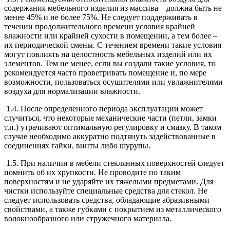
содержания мебельного изделия из массива – должна быть не
менее 45% и не более 75%. Не следует поддерживать в
течении продолжительного времени условия крайней
влажности или крайней сухости в помещении, а тем более –
их периодической смены. С течением времени такие условия
могут повлиять на целостность мебельных изделий или их
элементов. Тем не менее, если вы создали такие условия, то
рекомендуется часто проветривать помещение и, по мере
возможности, пользоваться осушителями или увлажнителями
воздуха для нормализации влажности.
1.4. После определенного периода эксплуатации может
случиться, что некоторые механические части (петли, замки
т.п.) утрачивают оптимальную регулировку и смазку. В таком
случае необходимо аккуратно подтянуть задействованные в
соединениях гайки, винты либо шурупы.
1.5. При наличии в мебели стеклянных поверхностей следует
помнить об их хрупкости. Не проводите по таким
поверхностям и не ударяйте их тяжелыми предметами. Для
чистки используйте специальные средства для стекол. Не
следует использовать средства, обладающие абразивными
свойствами, а также губками с покрытием из металлического
волокнообразного или стружечного материала.