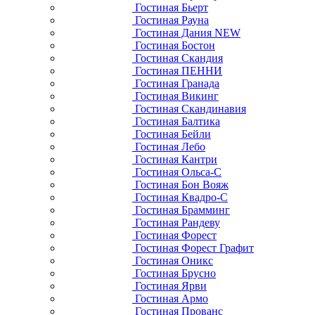
Гостиная Бьерт
Гостиная Рауна
Гостиная Дания NEW
Гостиная Бостон
Гостиная Скандия
Гостиная ПЕННИ
Гостиная Гранада
Гостиная Викинг
Гостиная Скандинавия
Гостиная Балтика
Гостиная Бейли
Гостиная Лебо
Гостиная Кантри
Гостиная Ольса-С
Гостиная Бон Вояж
Гостиная Квадро-С
Гостиная Брамминг
Гостиная Рандеву
Гостиная Форест
Гостиная Форест Графит
Гостиная Оникс
Гостиная Брусно
Гостиная Ярви
Гостиная Армо
Гостиная Прованс