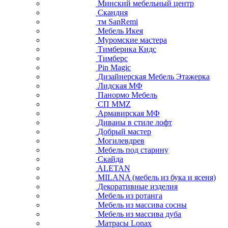
Минский мебельный центр
Скандия
тм SanRemi
Мебель Икея
Муромские мастера
Тимберика Кидс
Тимберс
Pin Magic
Дизайнерская Мебель Этажерка
Лидская МФ
Панормо Мебель
СП ММZ
Армавирская МФ
Диваны в стиле лофт
Добрый мастер
Могилевдрев
Мебель под старину
Скайда
ALETAN
MILANA (мебель из бука и ясеня)
Декоративные изделия
Мебель из ротанга
Мебель из массива сосны
Мебель из массива дуба
Матрасы Lonax