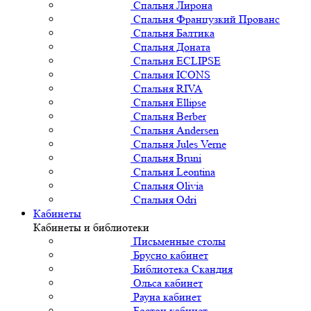
Спальня Лирона
Спальня Французкий Прованс
Спальня Балтика
Спальня Доната
Спальня ECLIPSE
Спальня ICONS
Спальня RIVA
Спальня Ellipse
Спальня Berber
Спальня Andersen
Спальня Jules Verne
Спальня Bruni
Спальня Leontina
Спальня Olivia
Спальня Odri
Кабинеты
Кабинеты и библиотеки
Письменные столы
Брусно кабинет
Библиотека Скандия
Ольса кабинет
Рауна кабинет
Бостон кабинет