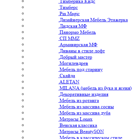
Тимберика Кидс
Тимберс
Pin Magic
Дизайнерская Мебель Этажерка
Лидская МФ
Панормо Мебель
СП ММZ
Армавирская МФ
Диваны в стиле лофт
Добрый мастер
Могилевдрев
Мебель под старину
Скайда
ALETAN
MILANA (мебель из бука и ясеня)
Декоративные изделия
Мебель из ротанга
Мебель из массива сосны
Мебель из массива дуба
Матрасы Lonax
Венская классика
Матрасы BeautySON
Мебель в классическом стиле