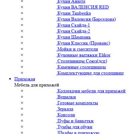
Кухня Анюта
Кухня ВАЛЕНСИЯ RED
Кухни Timberika
Кухня Валенсия (Барселона)
Кухня Скайда-1
Кухня Скайда-2
Кухня Шампань
Кухня Классик (Прованс)
Мойки и смесители
Кухонные вытяжки Elikor
Столешницы Союз(дсп)
Каменные столешницы
Комплектующие для столешниц
Прихожая
Мебель для прихожей
Коллекции мебели для прихожей
Вешалки
Готовые комплекты
Зеркала
Консоли
Пуфы и банкетки
Тумбы для обуви
Шкафы в прихожую