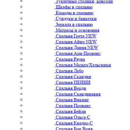
Туалетные столики, консоли
Шкафы в спальню
Комоды в спальню
Сундуки и банкетки
Зеркала в спальню
Матрасы и основания
Спальня Грета NEW
Спальня Айно NEW
Спальня Дания NEW
Спальня Ари-Прованс
Спальня Рауна
Спальня Мальта/Хельсинки
Спальня Лебо
Спальня Скандия
Спальня ПЕННИ
Спальня Верди
Спальня Скандинавия
Спальня Викинг
Спальня Прованс
Спальня Бейли
Спальня Ольса-С
Спальня Квадро-С
Спальня Бон Вояж