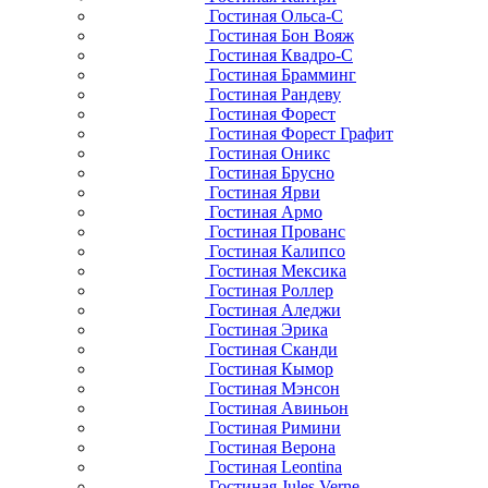
Гостиная Ольса-С
Гостиная Бон Вояж
Гостиная Квадро-С
Гостиная Брамминг
Гостиная Рандеву
Гостиная Форест
Гостиная Форест Графит
Гостиная Оникс
Гостиная Брусно
Гостиная Ярви
Гостиная Армо
Гостиная Прованс
Гостиная Калипсо
Гостиная Мексика
Гостиная Роллер
Гостиная Аледжи
Гостиная Эрика
Гостиная Сканди
Гостиная Кымор
Гостиная Мэнсон
Гостиная Авиньон
Гостиная Римини
Гостиная Верона
Гостиная Leontina
Гостиная Jules Verne