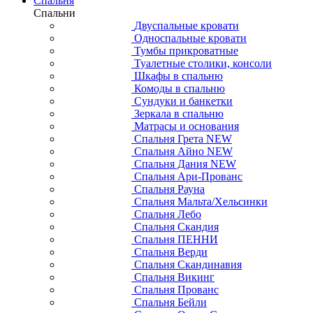
Спальня
Спальни
Двуспальные кровати
Односпальные кровати
Тумбы прикроватные
Туалетные столики, консоли
Шкафы в спальню
Комоды в спальню
Сундуки и банкетки
Зеркала в спальню
Матрасы и основания
Спальня Грета NEW
Спальня Айно NEW
Спальня Дания NEW
Спальня Ари-Прованс
Спальня Рауна
Спальня Мальта/Хельсинки
Спальня Лебо
Спальня Скандия
Спальня ПЕННИ
Спальня Верди
Спальня Скандинавия
Спальня Викинг
Спальня Прованс
Спальня Бейли