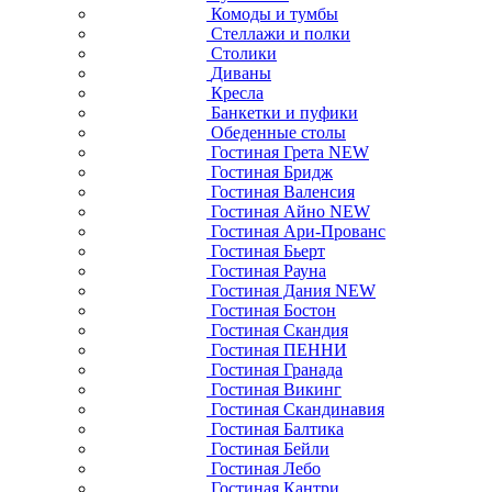
Комоды и тумбы
Стеллажи и полки
Столики
Диваны
Кресла
Банкетки и пуфики
Обеденные столы
Гостиная Грета NEW
Гостиная Бридж
Гостиная Валенсия
Гостиная Айно NEW
Гостиная Ари-Прованс
Гостиная Бьерт
Гостиная Рауна
Гостиная Дания NEW
Гостиная Бостон
Гостиная Скандия
Гостиная ПЕННИ
Гостиная Гранада
Гостиная Викинг
Гостиная Скандинавия
Гостиная Балтика
Гостиная Бейли
Гостиная Лебо
Гостиная Кантри