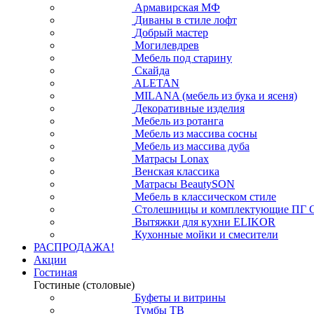
Армавирская МФ
Диваны в стиле лофт
Добрый мастер
Могилевдрев
Мебель под старину
Скайда
ALETAN
MILANA (мебель из бука и ясеня)
Декоративные изделия
Мебель из ротанга
Мебель из массива сосны
Мебель из массива дуба
Матрасы Lonax
Венская классика
Матрасы BeautySON
Мебель в классическом стиле
Столешницы и комплектующие ПГ 
Вытяжки для кухни ELIKOR
Кухонные мойки и смесители
РАСПРОДАЖА!
Акции
Гостиная
Гостиные (столовые)
Буфеты и витрины
Тумбы ТВ