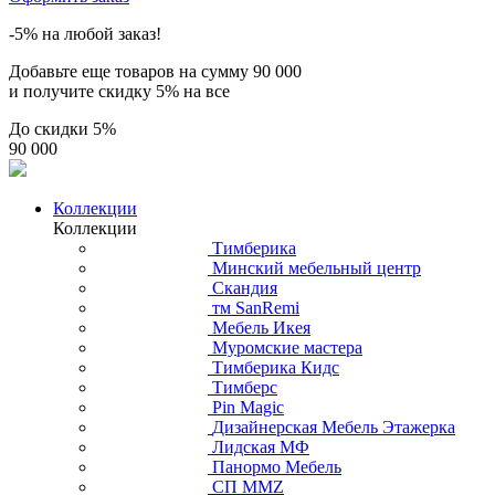
-5% на любой заказ!
Добавьте еще товаров на сумму
90 000
и получите скидку
5% на все
До скидки
5%
90 000
Коллекции
Коллекции
Тимберика
Минский мебельный центр
Скандия
тм SanRemi
Мебель Икея
Муромские мастера
Тимберика Кидс
Тимберс
Pin Magic
Дизайнерская Мебель Этажерка
Лидская МФ
Панормо Мебель
СП ММZ