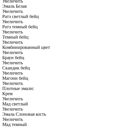
Увеличить
Эмаль Белая
Увеличить
Ратэ светлый бейц
Увеличить
Ратэ темный бейц
Увеличить
Темный бейц
Увеличить
Комбинированный цвет
Увеличить
Браун бейц
Увеличить
Скандик бейц
Увеличить
Магони бейц
Увеличить
Плотные эмали:
Крем
Увеличить
Мад светлый
Увеличить
Эмаль Слоновая кость
Увеличить
Мад темный