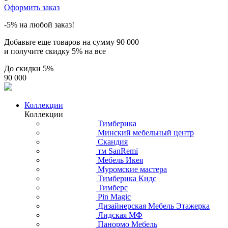
Оформить заказ
-5% на любой заказ!
Добавьте еще товаров на сумму
90 000
и получите скидку
5% на все
До скидки
5%
90 000
Коллекции
Коллекции
Тимберика
Минский мебельный центр
Скандия
тм SanRemi
Мебель Икея
Муромские мастера
Тимберика Кидс
Тимберс
Pin Magic
Дизайнерская Мебель Этажерка
Лидская МФ
Панормо Мебель