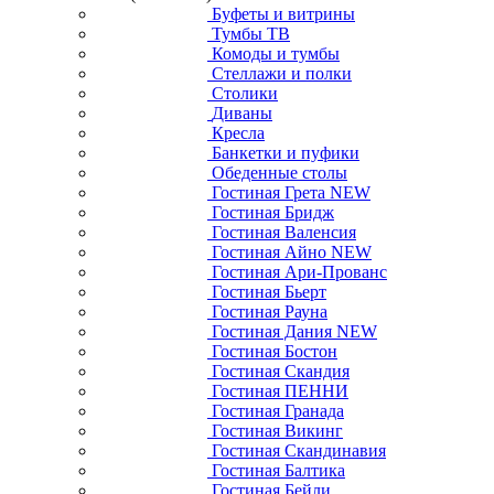
Буфеты и витрины
Тумбы ТВ
Комоды и тумбы
Стеллажи и полки
Столики
Диваны
Кресла
Банкетки и пуфики
Обеденные столы
Гостиная Грета NEW
Гостиная Бридж
Гостиная Валенсия
Гостиная Айно NEW
Гостиная Ари-Прованс
Гостиная Бьерт
Гостиная Рауна
Гостиная Дания NEW
Гостиная Бостон
Гостиная Скандия
Гостиная ПЕННИ
Гостиная Гранада
Гостиная Викинг
Гостиная Скандинавия
Гостиная Балтика
Гостиная Бейли