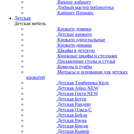
Викинг кабинет
Добрый мастер библиотека
Кабинет Прованс
Детская
Детская мебель
Кровати домики
Детские кровати
Кровати односпальные
Кровати-диваны
Шкафы в детскую
Книжные шкафы и стеллажи
Письменные столы и стулья
Комоды и тумбы
Матрасы и основания для детских
кроватей
Детская Тимберика Кидс
Детская Айно NEW
Детская Грета NEW
Детская Бетти
Детская Рандеву
Детская Ольса-С
Детская Бейли
Детская Рауна
Детская Бридж
Детская Кымор