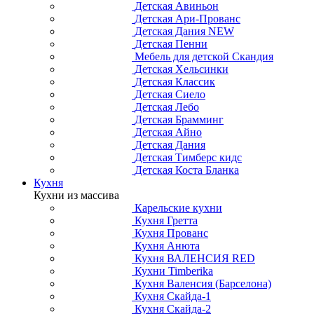
Детская Авиньон
Детская Ари-Прованс
Детская Дания NEW
Детская Пенни
Мебель для детской Скандия
Детская Хельсинки
Детская Классик
Детская Сиело
Детская Лебо
Детская Брамминг
Детская Айно
Детская Дания
Детская Тимберс кидс
Детская Коста Бланка
Кухня
Кухни из массива
Карельские кухни
Кухня Гретта
Кухня Прованс
Кухня Анюта
Кухня ВАЛЕНСИЯ RED
Кухни Timberika
Кухня Валенсия (Барселона)
Кухня Скайда-1
Кухня Скайда-2