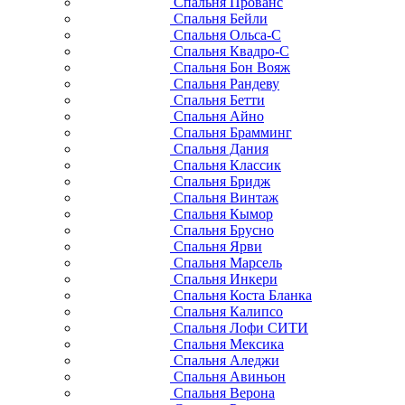
Спальня Прованс
Спальня Бейли
Спальня Ольса-С
Спальня Квадро-С
Спальня Бон Вояж
Спальня Рандеву
Спальня Бетти
Спальня Айно
Спальня Брамминг
Спальня Дания
Спальня Классик
Спальня Бридж
Спальня Винтаж
Спальня Кымор
Спальня Брусно
Спальня Ярви
Спальня Марсель
Спальня Инкери
Спальня Коста Бланка
Спальня Калипсо
Спальня Лофи СИТИ
Спальня Мексика
Спальня Аледжи
Спальня Авиньон
Спальня Верона