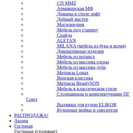
СП ММZ
Армавирская МФ
Диваны в стиле лофт
Добрый мастер
Могилевдрев
Мебель под старину
Скайда
ALETAN
MILANA (мебель из бука и ясеня)
Декоративные изделия
Мебель из ротанга
Мебель из массива сосны
Мебель из массива дуба
Матрасы Lonax
Венская классика
Матрасы BeautySON
Мебель в классическом стиле
Столешницы и комплектующие ПГ
Союз
Вытяжки для кухни ELIKOR
Кухонные мойки и смесители
РАСПРОДАЖА!
Акции
Гостиная
Гостиные (столовые)