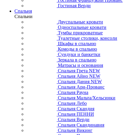
Гостиная Французкий Прованс
Гостиная Верди
Спальня
Спальни
Двуспальные кровати
Односпальные кровати
Тумбы прикроватные
Туалетные столики, консоли
Шкафы в спальню
Комоды в спальню
Сундуки и банкетки
Зеркала в спальню
Матрасы и основания
Спальня Грета NEW
Спальня Айно NEW
Спальня Дания NEW
Спальня Ари-Прованс
Спальня Рауна
Спальня Мальта/Хельсинки
Спальня Лебо
Спальня Скандия
Спальня ПЕННИ
Спальня Верди
Спальня Скандинавия
Спальня Викинг