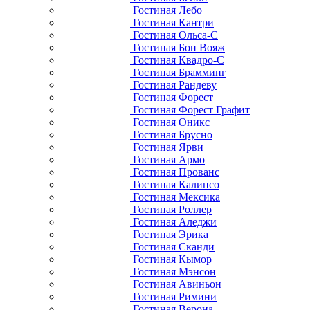
Гостиная Лебо
Гостиная Кантри
Гостиная Ольса-С
Гостиная Бон Вояж
Гостиная Квадро-С
Гостиная Брамминг
Гостиная Рандеву
Гостиная Форест
Гостиная Форест Графит
Гостиная Оникс
Гостиная Брусно
Гостиная Ярви
Гостиная Армо
Гостиная Прованс
Гостиная Калипсо
Гостиная Мексика
Гостиная Роллер
Гостиная Аледжи
Гостиная Эрика
Гостиная Сканди
Гостиная Кымор
Гостиная Мэнсон
Гостиная Авиньон
Гостиная Римини
Гостиная Верона