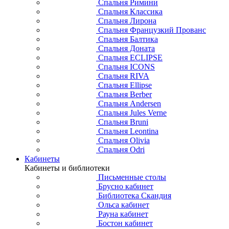
Спальня Римини
Спальня Классика
Спальня Лирона
Спальня Французкий Прованс
Спальня Балтика
Спальня Доната
Спальня ECLIPSE
Спальня ICONS
Спальня RIVA
Спальня Ellipse
Спальня Berber
Спальня Andersen
Спальня Jules Verne
Спальня Bruni
Спальня Leontina
Спальня Olivia
Спальня Odri
Кабинеты
Кабинеты и библиотеки
Письменные столы
Брусно кабинет
Библиотека Скандия
Ольса кабинет
Рауна кабинет
Бостон кабинет