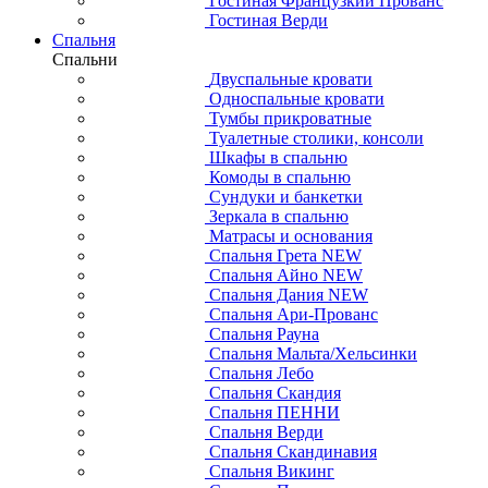
Гостиная Французкий Прованс
Гостиная Верди
Спальня
Спальни
Двуспальные кровати
Односпальные кровати
Тумбы прикроватные
Туалетные столики, консоли
Шкафы в спальню
Комоды в спальню
Сундуки и банкетки
Зеркала в спальню
Матрасы и основания
Спальня Грета NEW
Спальня Айно NEW
Спальня Дания NEW
Спальня Ари-Прованс
Спальня Рауна
Спальня Мальта/Хельсинки
Спальня Лебо
Спальня Скандия
Спальня ПЕННИ
Спальня Верди
Спальня Скандинавия
Спальня Викинг