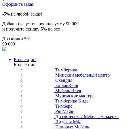
Оформить заказ
-5% на любой заказ!
Добавьте еще товаров на сумму
90 000
и получите скидку
5% на все
До скидки
5%
90 000
Коллекции
Коллекции
Тимберика
Минский мебельный центр
Скандия
тм SanRemi
Мебель Икея
Муромские мастера
Тимберика Кидс
Тимберс
Pin Magic
Дизайнерская Мебель Этажерка
Лидская МФ
Панормо Мебель