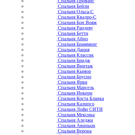
Спальня Прованс
Спальня Бейли
Спальня Ольса-С
Спальня Квадро-С
Спальня Бон Вояж
Спальня Рандеву
Спальня Бетти
Спальня Айно
Спальня Брамминг
Спальня Дания
Спальня Классик
Спальня Бридж
Спальня Винтаж
Спальня Кымор
Спальня Брусно
Спальня Ярви
Спальня Марсель
Спальня Инкери
Спальня Коста Бланка
Спальня Калипсо
Спальня Лофи СИТИ
Спальня Мексика
Спальня Аледжи
Спальня Авиньон
Спальня Верона