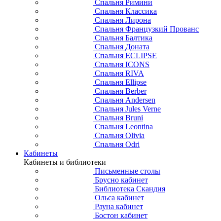
Спальня Римини
Спальня Классика
Спальня Лирона
Спальня Французкий Прованс
Спальня Балтика
Спальня Доната
Спальня ECLIPSE
Спальня ICONS
Спальня RIVA
Спальня Ellipse
Спальня Berber
Спальня Andersen
Спальня Jules Verne
Спальня Bruni
Спальня Leontina
Спальня Olivia
Спальня Odri
Кабинеты
Кабинеты и библиотеки
Письменные столы
Брусно кабинет
Библиотека Скандия
Ольса кабинет
Рауна кабинет
Бостон кабинет