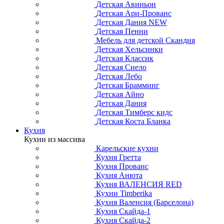
Детская Авиньон
Детская Ари-Прованс
Детская Дания NEW
Детская Пенни
Мебель для детской Скандия
Детская Хельсинки
Детская Классик
Детская Сиело
Детская Лебо
Детская Брамминг
Детская Айно
Детская Дания
Детская Тимберс кидс
Детская Коста Бланка
Кухня
Кухни из массива
Карельские кухни
Кухня Гретта
Кухня Прованс
Кухня Анюта
Кухня ВАЛЕНСИЯ RED
Кухни Timberika
Кухня Валенсия (Барселона)
Кухня Скайда-1
Кухня Скайда-2