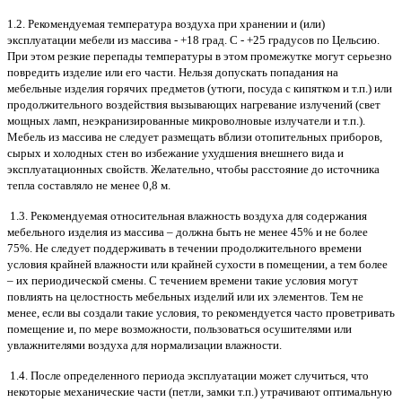
1.2. Рекомендуемая температура воздуха при хранении и (или)
эксплуатации мебели из массива - +18 град. С - +25 градусов по Цельсию.
При этом резкие перепады температуры в этом промежутке могут серьезно
повредить изделие или его части. Нельзя допускать попадания на
мебельные изделия горячих предметов (утюги, посуда с кипятком и т.п.) или
продолжительного воздействия вызывающих нагревание излучений (свет
мощных ламп, неэкранизированные микроволновые излучатели и т.п.).
Мебель из массива не следует размещать вблизи отопительных приборов,
сырых и холодных стен во избежание ухудшения внешнего вида и
эксплуатационных свойств. Желательно, чтобы расстояние до источника
тепла составляло не менее 0,8 м.
1.3. Рекомендуемая относительная влажность воздуха для содержания
мебельного изделия из массива – должна быть не менее 45% и не более
75%. Не следует поддерживать в течении продолжительного времени
условия крайней влажности или крайней сухости в помещении, а тем более
– их периодической смены. С течением времени такие условия могут
повлиять на целостность мебельных изделий или их элементов. Тем не
менее, если вы создали такие условия, то рекомендуется часто проветривать
помещение и, по мере возможности, пользоваться осушителями или
увлажнителями воздуха для нормализации влажности.
1.4. После определенного периода эксплуатации может случиться, что
некоторые механические части (петли, замки т.п.) утрачивают оптимальную