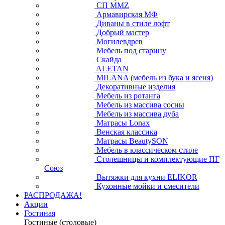
СП ММZ
Армавирская МФ
Диваны в стиле лофт
Добрый мастер
Могилевдрев
Мебель под старину
Скайда
ALETAN
MILANA (мебель из бука и ясеня)
Декоративные изделия
Мебель из ротанга
Мебель из массива сосны
Мебель из массива дуба
Матрасы Lonax
Венская классика
Матрасы BeautySON
Мебель в классическом стиле
Столешницы и комплектующие ПГ
Союз
Вытяжки для кухни ELIKOR
Кухонные мойки и смесители
РАСПРОДАЖА!
Акции
Гостиная
Гостиные (столовые)