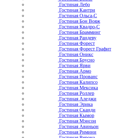
Гостиная Лебо
Гостиная Кантри
Гостиная Ольса-С
Гостиная Бон Вояж
Гостиная Квадро-С
Гостиная Брамминг
Гостиная Рандеву
Гостиная Форест
Гостиная Форест Графит
Гостиная Оникс
Гостиная Брусно
Гостиная Ярви
Гостиная Армо
Гостиная Прованс
Гостиная Калипсо
Гостиная Мексика
Гостиная Роллер
Гостиная Аледжи
Гостиная Эрика
Гостиная Сканди
Гостиная Кымор
Гостиная Мэнсон
Гостиная Авиньон
Гостиная Римини
Гостиная Верона