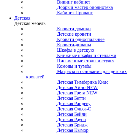
Викинг кабинет
Добрый мастер библиотека
Кабинет Прованс
Детская
Детская мебель
Кровати домики
Детские кровати
Кровати односпальные
Кровати-диваны
Шкафы в детскую
Книжные шкафы и стеллажи
Письменные столы и стулья
Комоды и тумбы
Матрасы и основания для детских
кроватей
Детская Тимберика Кидс
Детская Айно NEW
Детская Грета NEW
Детская Бетти
Детская Рандеву
Детская Ольса-С
Детская Бейли
Детская Рауна
Детская Бридж
Детская Кымор