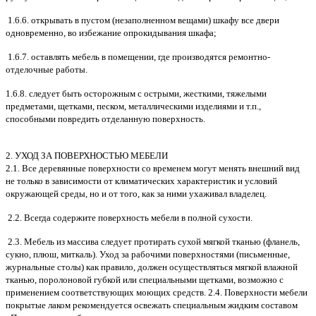
1.6.6. открывать в пустом (незаполненном вещами) шкафу все двери
одновременно, во избежание опрокидывания шкафа;
1.6.7. оставлять мебель в помещении, где производятся ремонтно-
отделочные работы.
1.6.8. следует быть осторожным с острыми, жесткими, тяжелыми
предметами, щетками, песком, металлическими изделиями и т.п.,
способными повредить отделанную поверхность.
2. УХОД ЗА ПОВЕРХНОСТЬЮ МЕБЕЛИ
2.1. Все деревянные поверхности со временем могут менять внешний вид
не только в зависимости от климатических характеристик и условий
окружающей среды, но и от того, как за ними ухаживал владелец.
2.2. Всегда содержите поверхность мебели в полной сухости.
2.3. Мебель из массива следует протирать сухой мягкой тканью (фланель,
сукно, плюш, миткаль). Уход за рабочими поверхностями (письменные,
журнальные столы) как правило, должен осуществляться мягкой влажной
тканью, поролоновой губкой или специальными щетками, возможно с
применением соответствующих моющих средств. 2.4. Поверхности мебели
покрытые лаком рекомендуется освежать специальным жидким составом