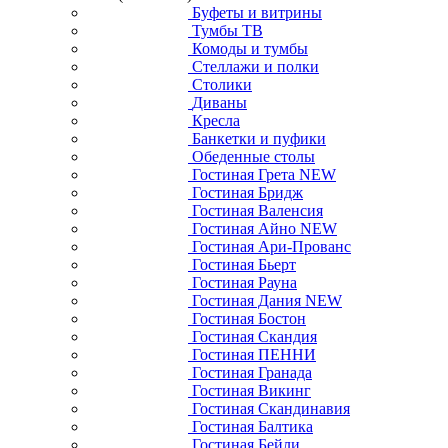
Буфеты и витрины
Тумбы ТВ
Комоды и тумбы
Стеллажи и полки
Столики
Диваны
Кресла
Банкетки и пуфики
Обеденные столы
Гостиная Грета NEW
Гостиная Бридж
Гостиная Валенсия
Гостиная Айно NEW
Гостиная Ари-Прованс
Гостиная Бьерт
Гостиная Рауна
Гостиная Дания NEW
Гостиная Бостон
Гостиная Скандия
Гостиная ПЕННИ
Гостиная Гранада
Гостиная Викинг
Гостиная Скандинавия
Гостиная Балтика
Гостиная Бейли